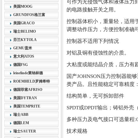
可作为无侵蚀气体和液体压力
美国MOOG
的电路接触开关之用。
GRUNDFOS格兰富
控制器体积小，重量轻，适用
美国GRACO
调整动作压力，方便控制准确
瑞士BELIMO
芬兰KYTOLA
控制器不适用下列情况
GEMU盖米
对铝及铜有侵蚀性的介质。
意大利ATOS
大粘度或能结晶介质，压力有
德国FSG
leinelinde莱纳林德
国产JOHNSON压力控制器
ROEMHELD罗姆希特
类产品。且性能稳定可靠精度：±0.5
德国菲索AFRISO
结构简单，无可拆卸部件
美国DYTRAN
美国TEMPRITE
SPDT或DPDT输出；铸铝外
瑞士ABB
多种压力及电气接口可选量程:0~
德国LEM
技术规格
瑞士SAUTER