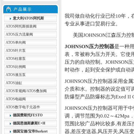
我司做自动化行业已经10年，
意大利ATOS阿托斯
专业从事进口贸易行业。
ATOS阿托斯插装阀
ATOS压力流量阀
美国JOHNSON江森压力控
ATOS单向阀
JOHNSON压力控制器
‌是一种
ATOS叶片泵
表，常被称为压力开关。它使
ATOS柱塞泵
压力的自动控制。JOHNSO
ATOS比例阀
时动作，起到安全保护或自动调
ATOS液压泵
JOHNSON压力控制器采用金
ATOS油缸
介质和水。控制器的设定值可调，调
ATOS常规阀/ATOS叠加阀
防爆型产品防爆标志为Exed II 
ATOS电磁阀
ATOS数字电子元器件
JOHNSON压力控制器可用
德国费斯托FESTO
调，调节范围为0.02～42Mp
范围比较广品种比较多,有差压
德国恩德斯豪斯E+H
器,差压变送器,风压开关,风压变
德国宝德/宝帝Burkert