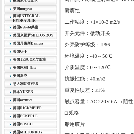
德国SUCO苏克
英国norgren
耐腐蚀
德国INTEGRAL
HYDRAULIK
工作粘度：<1×10-3 m2/s
德国leybold莱宝
开关元件：微动开关
美国米顿罗MILTONROY
美国丹佛斯Danfoss
外壳防护等级：IP66
美国G+F
环境温度：-40～50℃
美国TESCOM艾默生
介质温度：0～120℃
美国POSI-flate
美国派克
抗振性能：40m/s2
意大利UNIVER
重复性误差：≤1%
日本YUKEN
德国aventics
触点容量：AC 220V 6A （阻
德国RICKMEIER
□ 规格
德国ECKERLE
船用膜片
德国BOSCH
美国MILTONROY