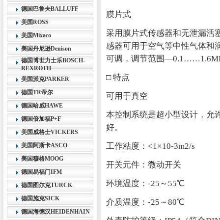
德国巴鲁夫BALLUFF
膜片式
美国ROSS
采用膜片式传感器和无泄漏活塞式
美国Mixaco
感器可用于空气等中性气体和
美国丹尼逊Denison
可调，调节范围—0.1……1.6M
德国博世力士乐BOSCH-
REXROTH
□ 特点
美国派克PARKER
德国TR帝尔
可用于真空
德国哈威HAWE
本控制系统是超小型设计，允许
德国倍加福P+F
好。
美国威格士VICKERS
工作粘度：<1×10-3m2/s
美国阿斯卡ASCO
美国穆格MOOG
开关元件：微动开关
德国易福门IFM
环境温度：-25～55℃
德国图尔克TURCK
德国施克SICK
介质温度：-25～80℃
德国海德汉HEIDENHAIN