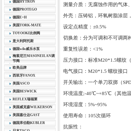
德国HYTRON
测量介质：无腐蚀作用的气体
德国PROTEGO
外壳：压铸铝，环氧树脂涂层
德国E+H
美国TORK-MATE
设定点精度：±0.5%
TOYOOKI比例阀
切换差：分为可调和不可调两
意大利阿托斯
重复性误差：<1%
德国wilo威乐水泵
梅索尼兰MASONEILAN调
压力接口：标准M20*1.5螺
节阀
欧美品牌
电气接口：M20*1.5 螺纹
西班牙FANOX
开关输出：一个单刀双掷（SPD
美国ASCO
美国BESWICK
环境温度;-40℃~+85℃（其
REFLEX瑞福莱
环境湿度：5%~95%
美国威克森WILKERSON
美国嘉仕达GAST
使用寿命：105次循环
德国库伯勒KUBLER
抗振性：
日本TACO