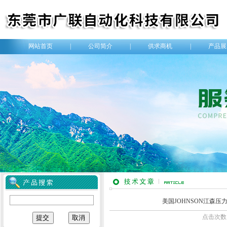
网站首页
|
公司简介
|
供求商机
|
产品展
美国JOHNSON江森压
点击次数：