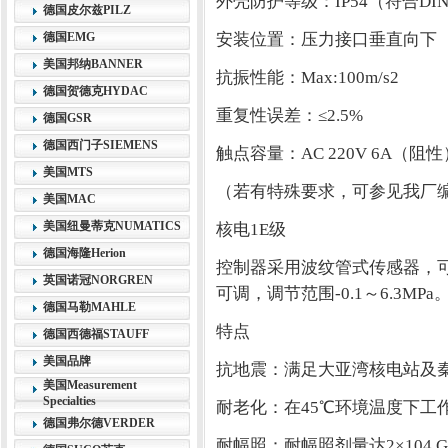
外壳防护等级：IP54（符合DIN4
德国皮尔兹PILZ
德国EMG
安装位置：压力接口垂直向下（
美国邦纳BANNER
抗振性能：Max:100m/s2
德国贺德克HYDAC
重复性误差：≤2.5%
德国GSR
德国西门子SIEMENS
触点容量：AC 220V 6A（阻性
美国MTS
（若有特殊要求，可参见我厂
美国MAC
美国纽曼蒂克NUMATICS
核电1E级
德国海隆Herion
控制器采用波纹管式传感器，
英国诺冠NORGREN
可调，调节范围-0.1～6.3MPa
德国马勒MAHLE
特点
德国西德福STAUFF
美国品牌
抗地震：满足大亚湾核电站及
美国Measurement
Specialties
耐老化：在45℃环境温度下工作
德国弗尔德VERDER
耐幅照：耐幅照剂量达2×104 G