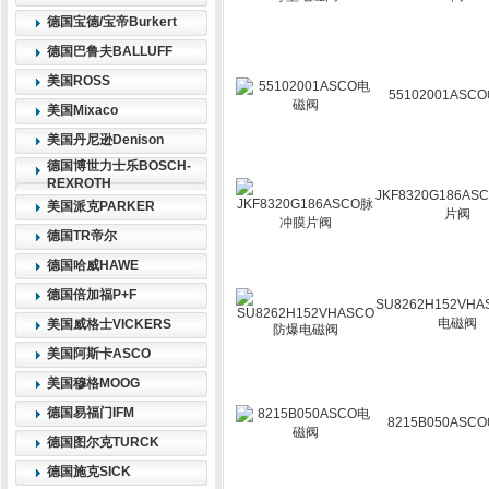
德国宝德/宝帝Burkert
德国巴鲁夫BALLUFF
美国ROSS
55102001AS
美国Mixaco
美国丹尼逊Denison
德国博世力士乐BOSCH-
REXROTH
JKF8320G186A
美国派克PARKER
片阀
德国TR帝尔
德国哈威HAWE
德国倍加福P+F
SU8262H152VH
电磁阀
美国威格士VICKERS
美国阿斯卡ASCO
美国穆格MOOG
德国易福门IFM
8215B050AS
德国图尔克TURCK
德国施克SICK