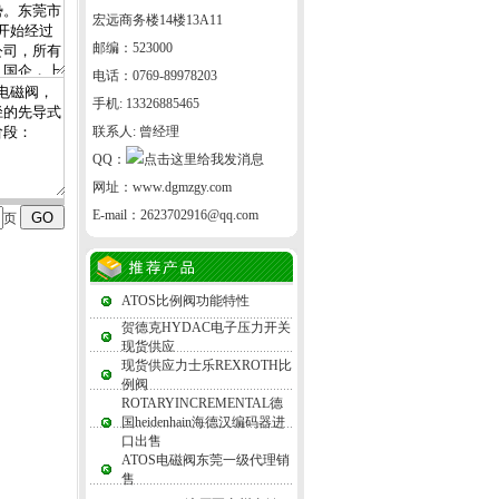
宏远商务楼14楼13A11
邮编：523000
电话：0769-89978203
手机: 13326885465
联系人: 曾经理
QQ：
网址：
www.dgmzgy.com
E-mail：
2623702916@qq.com
页
ATOS比例阀功能特性
贺德克HYDAC电子压力开关
现货供应
现货供应力士乐REXROTH比
例阀
ROTARYINCREMENTAL德
国heidenhain海德汉编码器进
口出售
ATOS电磁阀东莞一级代理销
售