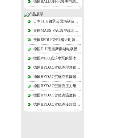
德国BALLUFF巴鲁夫电感式传感器次级绕组用差动形式连接，故称差动变压器式
日本THK轴承会因为制造精度，材料均匀程度的差异
美国MASS-VAC真空疏水阀靠工作压力推开阀片，凝结水又继续排放,循环工作
美国REDLION红狮计时器接正极的放电针和墨粉纸盘到接负极的纸盘轴
德国E+H恩德斯豪斯电极提供电子交换的场所，实际应用时可采用任何惰性金属
德国WILO威乐水泵的泵体是采用水平接缝进行装配的
德国HYDAC贺德克湿度传感器测温精度须足±0.3℃以上，起码是±0.5℃的
德国HYDAC贺德克蓄能器的隔膜体积变化量小，常用于吸收压力脉动
德国HYDAC贺德克压力继电器启闭时，有两个液压泵，高压小流量泵
德国HYDAC贺德克温度传感器辐射测温技术逐渐由可见光向红外线扩展
德国HYDAC贺德克冷却器由筒体上的接管进口，顺序经各折流通道