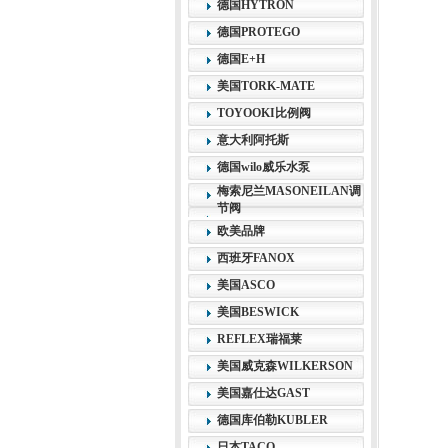
德国HYTRON
德国PROTEGO
德国E+H
美国TORK-MATE
TOYOOKI比例阀
意大利阿托斯
德国wilo威乐水泵
梅索尼兰MASONEILAN调
节阀
欧美品牌
西班牙FANOX
美国ASCO
美国BESWICK
REFLEX瑞福莱
美国威克森WILKERSON
美国嘉仕达GAST
德国库伯勒KUBLER
日本TACO