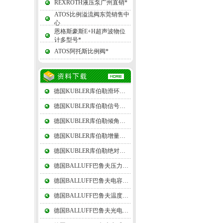
REXROTH液压泵广州直销*
ATOS比例溢流阀东莞销售中
心
恩格斯豪斯E+H超声波物位
计多型号*
ATOS阿托斯比例阀*
德国KUBLER库伯勒滑环由上、下两组电刷和一个差动转接盘组成
德国KUBLER库伯勒信号转换器由基准电压源（或恒流源）组成
德国KUBLER库伯勒倾角仪精密角度测量是几何量测量的一个重要项目
德国KUBLER库伯勒增量式编码器在增减借助后部的判向电路和计数器来实现
德国KUBLER库伯勒绝对值编码器可以在单圈编码的基础上再增加圈数的编码
德国BALLUFF巴鲁夫压力传感器其中55、60度的划分属于功能性的，俗称管圆
德国BALLUFF巴鲁夫电容式传感器利用连接传感器和电子线路的引线电缆电容
德国BALLUFF巴鲁夫温度传感器测温可以用辐射法和比色法
德国BALLUFF巴鲁夫光电传感器在接收器一个槽的两侧组成槽形光电