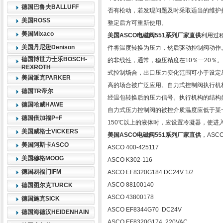
德国巴鲁夫BALLUFF
否有松动，若发现问题及时采取适当的维护
美国ROSS
整定后方可重新使用。
美国Mixaco
美国ASCO电磁阀551系列厂家直供
利用过
美国丹尼逊Denison
件将温度转换为压力，然后驱动控制阀动作
德国博世力士乐BOSCH-
的非线性，通常，稳压精度在10％一20％
REXROTH
式控制场合，出口压力变化范围可小于设定
美国派克PARKER
高的场合被广泛应用。自力式控制阀执行机
德国TR帝尔
经温包转换后的压力信号。执行机构的结构
德国哈威HAWE
自力式压力控制阀的被控介质温度应低于某
德国倍加福P+F
150℃以上的液体时，应设置冷凝器，使进
美国威格士VICKERS
美国ASCO电磁阀551系列厂家直供
，AS
美国阿斯卡ASCO
ASCO 400-425117
美国穆格MOOG
ASCO K302-116
德国易福门IFM
ASCO EF8320G184 DC24V 1/2
ASCO 88100140
德国图尔克TURCK
ASCO 43800178
德国施克SICK
ASCO EF8344G70 DC24V
德国海德汉HEIDENHAIN
ASCO EF8320G174 220VAC