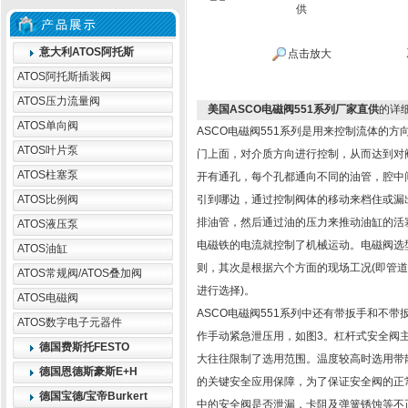
意大利ATOS阿托斯
点击放大
ATOS阿托斯插装阀
ATOS压力流量阀
美国ASCO电磁阀551系列厂家直供
的详
ATOS单向阀
ASCO电磁阀551系列是用来控制流体的
ATOS叶片泵
门上面，对介质方向进行控制，从而达到对
ATOS柱塞泵
开有通孔，每个孔都通向不同的油管，腔中
ATOS比例阀
引到哪边，通过控制阀体的移动来档住或漏
排油管，然后通过油的压力来推动油缸的活
ATOS液压泵
电磁铁的电流就控制了机械运动。电磁阀选
ATOS油缸
则，其次是根据六个方面的现场工况(即管
ATOS常规阀/ATOS叠加阀
进行选择)。
ATOS电磁阀
ASCO电磁阀551系列中还有带扳手和不
ATOS数字电子元器件
作手动紧急泄压用，如图3。杠杆式安全阀
德国费斯托FESTO
大往往限制了选用范围。温度较高时选用带
德国恩德斯豪斯E+H
的关键安全应用保障，为了保证安全阀的正
德国宝德/宝帝Burkert
中的安全阀是否泄漏，卡阻及弹簧锈蚀等不