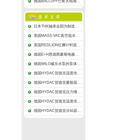
德国BALLUFF巴鲁夫电感式传感器次级绕组用差动形式连接，故称差动变压器式
日本THK轴承会因为制造精度，材料均匀程度的差异
美国MASS-VAC真空疏水阀靠工作压力推开阀片，凝结水又继续排放,循环工作
美国REDLION红狮计时器接正极的放电针和墨粉纸盘到接负极的纸盘轴
德国E+H恩德斯豪斯电极提供电子交换的场所，实际应用时可采用任何惰性金属
德国WILO威乐水泵的泵体是采用水平接缝进行装配的
德国HYDAC贺德克湿度传感器测温精度须足±0.3℃以上，起码是±0.5℃的
德国HYDAC贺德克蓄能器的隔膜体积变化量小，常用于吸收压力脉动
德国HYDAC贺德克压力继电器启闭时，有两个液压泵，高压小流量泵
德国HYDAC贺德克温度传感器辐射测温技术逐渐由可见光向红外线扩展
德国HYDAC贺德克冷却器由筒体上的接管进口，顺序经各折流通道