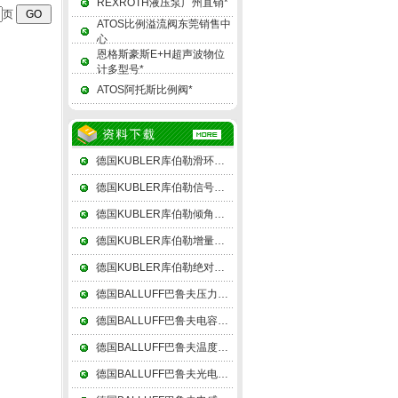
REXROTH液压泵广州直销*
页
ATOS比例溢流阀东莞销售中
心
恩格斯豪斯E+H超声波物位
计多型号*
ATOS阿托斯比例阀*
德国KUBLER库伯勒滑环由上、下两组电刷和一个差动转接盘组成
德国KUBLER库伯勒信号转换器由基准电压源（或恒流源）组成
德国KUBLER库伯勒倾角仪精密角度测量是几何量测量的一个重要项目
德国KUBLER库伯勒增量式编码器在增减借助后部的判向电路和计数器来实现
德国KUBLER库伯勒绝对值编码器可以在单圈编码的基础上再增加圈数的编码
德国BALLUFF巴鲁夫压力传感器其中55、60度的划分属于功能性的，俗称管圆
德国BALLUFF巴鲁夫电容式传感器利用连接传感器和电子线路的引线电缆电容
德国BALLUFF巴鲁夫温度传感器测温可以用辐射法和比色法
德国BALLUFF巴鲁夫光电传感器在接收器一个槽的两侧组成槽形光电