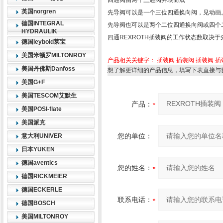
四通阀由两个三通阀并联而成
英国norgren
先导阀可以是一个三位四通换向阀，见动画
德国INTEGRAL
先导阀也可以是两个二位四通换向阀或四个
HYDRAULIK
四通REXROTH插装阀的工作状态数取决
德国leybold莱宝
美国米顿罗MILTONROY
产品相关关键字：
插装阀
插装阀
插装阀
插
美国丹佛斯Danfoss
想了解更详细的产品信息，填写下表直接与
美国G+F
美国TESCOM艾默生
产品：
美国POSI-flate
美国派克
您的单位：
意大利UNIVER
日本YUKEN
德国aventics
您的姓名：
德国RICKMEIER
德国ECKERLE
联系电话：
德国BOSCH
美国MILTONROY