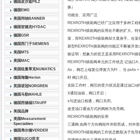
德国皮尔兹PILZ
换）
德国EMG
功能全、应用广泛
美国邦纳BANNER
REXROTH插装阀已经广泛应用于多种工
德国贺德克HYDAC
REXROTH插装阀的应用在不断的扩大。
德国GSR
策，而REXROTH插装阀却大显身手。在某
德国西门子SIEMENS
新型REXROTH插装阀的功能正不断被开
美国MTS
验证明：想象力的贫乏是采用REXROTH
美国MAC
REXROTH插装阀单元的工作状态 记油口A
美国纽曼蒂克NUMATICS
Ax， 阀芯上端复位弹簧力为Ft ， 当 pxAx + Ft＞
德国海隆Herion
时 阀口开启。
实际工作时，阀芯的受力状况是通过油口x
英国诺冠NORGREN
X通回油箱，阀口开启；
德国马勒MAHLE
x与进油口相通，阀口关闭。
德国西德福STAUFF
改变油口通油方式的阀称为先导阀。
美国品牌
REXROTH插装阀的应用
美国Measurement
Specialties
三通阀 由两个方向阀组件并联而成，对外
德国弗尔德VERDER
REXROTH插装阀的工作状态数取决于先
德国SUCO苏克