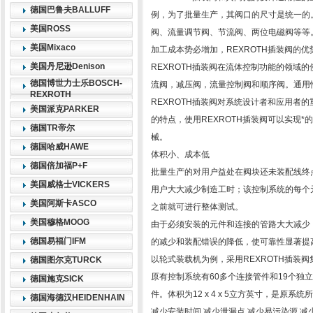
德国巴鲁夫BALLUFF
例，为了批量生产，其阀口的尺寸是统一的
美国ROSS
阀、流量调节阀、节流阀、两位电磁阀等等
美国Mixaco
加工成本势必增加，REXROTH插装阀的
美国丹尼逊Denison
REXROTH插装阀在流体控制功能的领域
德国博世力士乐BOSCH-
流阀，减压阀，流量控制阀和顺序阀。通用
REXROTH
REXROTH插装阀对系统设计者和应用者
美国派克PARKER
的特点，使用REXROTH插装阀可以实现*
德国TR帝尔
械。
德国哈威HAWE
体积小、成本低
德国倍加福P+F
批量生产的对用户益处在阀块还未装配线终点
美国威格士VICKERS
用户大大减少制造工时；该控制系统的每个
美国阿斯卡ASCO
之前就可进行整体测试。
美国穆格MOOG
由于必须安装的元件和连接的管路大大减少
德国易福门IFM
的减少和装配错误的降低，使可靠性显著提高
以轮式装载机为例，采用REXROTH插装
德国图尔克TURCK
原有控制系统有60多个连接管件和19个独
德国施克SICK
件。体积为12 x 4 x 5立方英寸，是原系
德国海德汉HEIDENHAIN
减少安装时间 减少泄漏点 减少易污染源 减