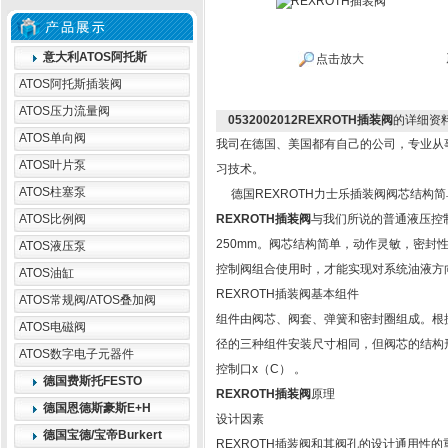
意大利ATOS阿托斯
点击放大
ATOS阿托斯插装阀
ATOS压力流量阀
0532002012REXROTH插装阀
的详细资
ATOS单向阀
我司在德国、美国都有自己的公司，专业从
ATOS叶片泵
习技术。
ATOS柱塞泵
德国REXROTH力士乐插装阀阀芯结构
ATOS比例阀
REXROTH插装阀
与我们所说的普通液压控制阀
250mm。阀芯结构简单，动作灵敏，密
ATOS液压泵
控制阀组合使用时，才能实现对系统油液方
ATOS油缸
REXROTH插装阀基本组件
ATOS常规阀/ATOS叠加阀
组件由阀芯、阀套、弹簧和密封圈组成。根
ATOS电磁阀
径的三种组件安装尺寸相同，但阀芯的结构
ATOS数字电子元器件
控制口x（C） 。
德国费斯托FESTO
REXROTH插装阀
原理
德国恩德斯豪斯E+H
设计因素
德国宝德/宝帝Burkert
REXROTH插装阀和其阀孔的设计通用性的