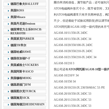
圈功率消耗很低，属节能产品；还可做到
德国巴鲁夫BALLUFF
ATOS电磁阀外形尺寸小，既节省空间，
美国ROSS
利ATOS电磁阀通常只有开关两种状态，
美国Mixaco
不少，但还都处于试验试用阶段)所以调节
美国丹尼逊Denison
ATOS阿托斯AGAM-10型一级代理的本月
德国博世力士乐BOSCH-
AGAM-10/11/350-IX 24DC
REXROTH
美国派克PARKER
AGAM-10/11/350-IX 24DC 34
AGAM-10/20/350/100-IX 24DC
德国TR帝尔
AGAM-10/20/350/210-IX 24DC
德国哈威HAWE
AGAM-10/21/350/210-IX 24DC 34
德国倍加福P+F
AGAM-10/210 3
美国威格士VICKERS
我公司还有
ATOS阿托斯AGAM-10型一级
美国阿斯卡ASCO
AGAM-10/210/V 34
美国穆格MOOG
AGAM-10/350 34
德国易福门IFM
AGAM-20/10/210-IX 230/50/60AC 53 /PE
德国图尔克TURCK
AGAM-20/10/350-IX 24DC 53
德国施克SICK
AGAM-20/11/210-IX 24DC 53
德国海德汉HEIDENHAIN
AGAM-20/11/350-IX 24DC 53