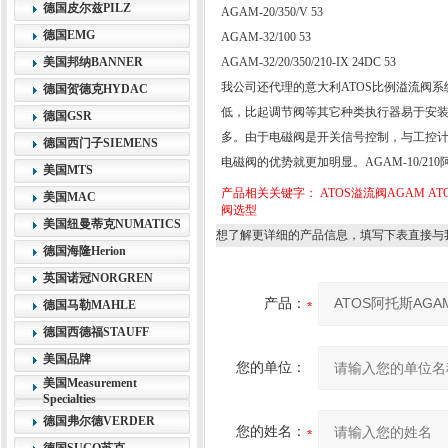
德国皮尔兹PILZ
AGAM-20/350/V 53
德国EMG
AGAM-32/100 53
美国邦纳BANNER
AGAM-32/20/350/210-IX 24DC 53
我公司还代理的意大利ATOS比例溢流阀
德国贺德克HYDAC
低，比起调节阀等其它种类执行器易于安
德国GSR
多。由于电磁阀是开关信号控制，与工控
德国西门子SIEMENS
电磁阀的优势就更加明显。AGAM-10/210
美国MTS
产品相关关键字：
ATOS溢流阀AGAM
AT
美国MAC
阀选型
美国纽曼蒂克NUMATICS
想了解更详细的产品信息，填写下表直接与
德国海隆Herion
英国诺冠NORGREN
产品：
德国马勒MAHLE
德国西德福STAUFF
美国品牌
您的单位：
美国Measurement
Specialties
德国弗尔德VERDER
您的姓名：