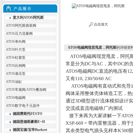
意大利ATOS阿托斯
点击放大
ATOS阿托斯插装阀
ATOS压力流量阀
ATOS单向阀
ATOS电磁阀现货甩卖，阿托斯
的详细资
ATOS叶片泵
ATOS电磁阀现货甩卖，阿托
ATOS柱塞泵
常是分为DC与AC，其中DC的
ATOS比例阀
ATOS电磁阀DC直流的电压有12, 2
ATOS液压泵
又有110, 230/50/60 AC
ATOS油缸
ATOS电磁阀有直动式和先导式，压力
ATOS常规阀/ATOS叠加阀
阀体采用整体壳体铸造工艺，热
ATOS电磁阀
通过3D模型进行流体模拟设计
ATOS数字电子元器件
交流或直流电磁铁厂内测试
德国费斯托FESTO
接下来再为大家讲解一下ATOS电
德国恩德斯豪斯E+H
XSP-669 = 带内置整流器，
德国宝德/宝帝Burkert
其余类型电气插头见样本K500