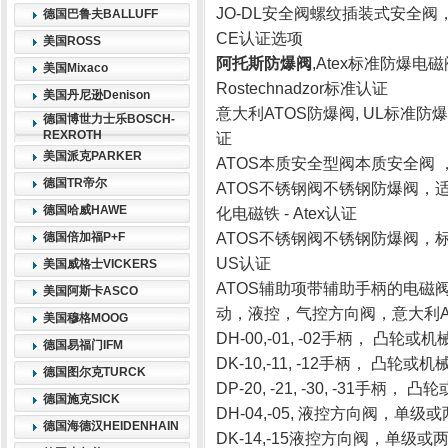
JO-DL安全阀螺纹插装式安全
德国巴鲁夫BALLUFF
CE认证选项
美国ROSS
阿托斯防爆阀
,Atex标准防爆电磁
美国Mixaco
Rostechnadzor标准认证
美国丹尼逊Denison
意大利ATOS防爆阀, UL标准防爆
德国博世力士乐BOSCH-
REXROTH
证
美国派克PARKER
ATOS本质安全型阀本质安全阀 ，
德国TR帝尔
ATOS不锈钢阀不锈钢防爆阀，
德国哈威HAWE
化电磁铁 - Atex认证
德国倍加福P+F
ATOS不锈钢阀不锈钢防爆阀，标准
US认证
美国威格士VICKERS
ATOS辅助项带辅助手柄的电磁
美国阿斯卡ASCO
动，液控，气控方向阀，意大利A
美国穆格MOOG
DH-00,-01, -02手柄， 凸轮
德国易福门IFM
DK-10,-11, -12手柄， 凸轮
德国图尔克TURCK
DP-20, -21, -30, -31手柄
德国施克SICK
DH-04,-05, 液控方向阀，单级或
德国海德汉HEIDENHAIN
DK-14,-15液控方向阀，单级或两