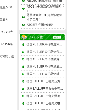
REXROTH液压泵广州直销*
ATOS比例溢流阀东莞销售中
流量为60
心
恩格斯豪斯E+H超声波物位
计多型号*
大流量为
ATOS阿托斯比例阀*
6，zui大
PH*-6系
德国KUBLER库伯勒滑环由上、下两组电刷和一个差动转接盘组成
德国KUBLER库伯勒信号转换器由基准电压源（或恒流源）组成
时间可调，低
德国KUBLER库伯勒倾角仪精密角度测量是几何量测量的一个重要项目
德国KUBLER库伯勒增量式编码器在增减借助后部的判向电路和计数器来实现
德国KUBLER库伯勒绝对值编码器可以在单圈编码的基础上再增加圈数的编码
德国BALLUFF巴鲁夫压力传感器其中55、60度的划分属于功能性的，俗称管圆
德国BALLUFF巴鲁夫电容式传感器利用连接传感器和电子线路的引线电缆电容
德国BALLUFF巴鲁夫温度传感器测温可以用辐射法和比色法
德国BALLUFF巴鲁夫光电传感器在接收器一个槽的两侧组成槽形光电