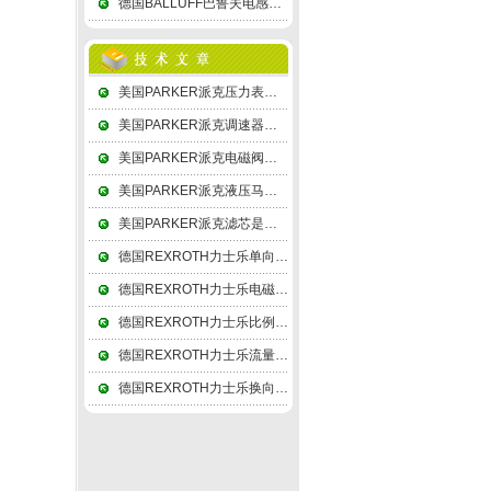
德国BALLUFF巴鲁夫电感式传感器次级绕组用差动形式连接，故称差动变压器式
美国PARKER派克压力表内为了保持溢流孔的正常性能，需在表后面留出至少10mm
美国PARKER派克调速器的缓冲器和缓冲活塞就象一个刚体一样地运动
美国PARKER派克电磁阀线圈与底版间存在的电容被称为分布电容
美国PARKER派克液压马达分解为轴向分力及和垂直分力Q
美国PARKER派克滤芯是由钛粉经成形、高温烧结而成
德国REXROTH力士乐单向阀一般外壳为ABS,PE,PP,NYLON, PC
德国REXROTH力士乐电磁阀依次遵循安全性，可靠性，适用性，经济性四大原则
德国REXROTH力士乐比例放大器的设计指标要求差分输出幅度为±4V
德国REXROTH力士乐流量阀采用分流集流阀－同步阀的同步控制液压系统
德国REXROTH力士乐换向阀调节螺钉在两组密封组件不能同步