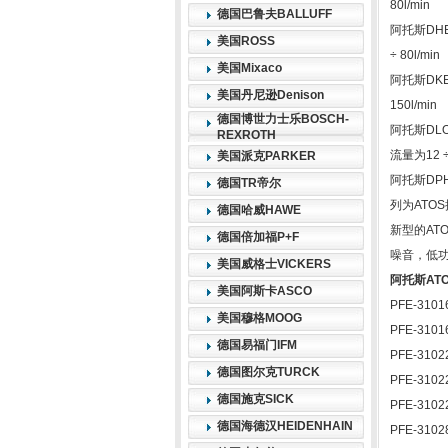
80l/min
德国巴鲁夫BALLUFF
阿托斯DH
美国ROSS
÷ 80l/min
美国Mixaco
阿托斯DK
美国丹尼逊Denison
150l/min
德国博世力士乐BOSCH-
阿托斯DL
REXROTH
流量为12 ÷ 
美国派克PARKER
阿托斯DPH
德国TR帝尔
列为ATO
德国哈威HAWE
新型的AT
德国倍加福P+F
噪音，低
美国威格士VICKERS
阿托斯AT
美国阿斯卡ASCO
PFE-3101
美国穆格MOOG
PFE-3101
德国易福门IFM
PFE-3102
德国图尔克TURCK
PFE-3102
德国施克SICK
PFE-3102
德国海德汉HEIDENHAIN
PFE-3102