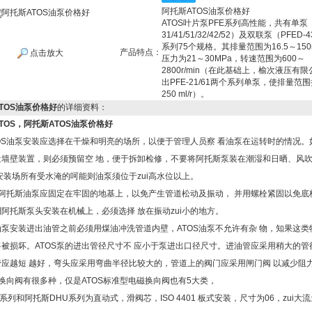
阿托斯ATOS油泵价格好
ATOS叶片泵PFE系列高性能，共有单泵（
31/41/51/32/42/52）及双联泵（PFED-
系列75个规格。其排量范围为16.5～150m
产品特点：
点击放大
压力为21～30MPa，转速范围为600～
2800r/min（在此基础上，榆次液压有
出PFE-21/61两个系列单泵，使排量范
250 ml/r）。
TOS油泵价格好
的详细资料：
TOS，阿托斯ATOS油泵价格好
OS油泵安装应选择在干燥和明亮的场所，以便于管理人员察 看油泵在运转时的情况。如
近墙壁装置，则必须预留空 地，便于拆卸检修，不要将阿托斯泵装在潮湿和日晒、风
安装场所有受水淹的呵能则油泵须位于zui高水位以上。
S阿托斯油泵应固定在牢固的地基上，以免产生管道松动及振动， 并用螺栓紧固以免底
阿托斯泵头安装在机械上，必须选择 放在振动zui小的地方。
泵安装进出油管之前必须用煤油冲洗管道内壁，ATOS油泵不允许有杂 物，知果这类
被损坏。ATOS泵的进出管径尺寸不 应小于泵进出口径尺寸。进油管应采用稍大的管径
应越短 越好，弯头应采用弯曲半径比较大的，管道上的阀门应采用闸门阀 以减少阻
磁换向阀有很多种，仅是ATOS标准型电磁换向阀也有5大类，
I系列和阿托斯DHU系列为直动式，滑阀芯，ISO 4401 板式安装，尺寸为06，zui大流量