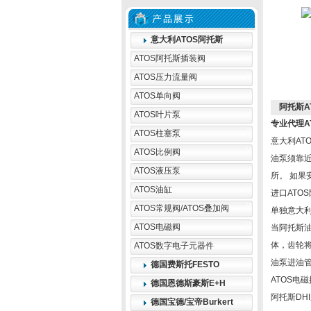
意大利ATOS阿托斯
ATOS阿托斯插装阀
ATOS压力流量阀
ATOS单向阀
阿托斯A
ATOS叶片泵
专业代理A
ATOS柱塞泵
意大利AT
ATOS比例阀
油泵须靠
ATOS液压泵
所。 如果
ATOS油缸
进口ATO
ATOS常规阀/ATOS叠加阀
单独意大利
ATOS电磁阀
当阿托斯油
体，齿轮将
ATOS数字电子元器件
油泵进油管
德国费斯托FESTO
ATOS电
德国恩德斯豪斯E+H
阿托斯DH
德国宝德/宝帝Burkert