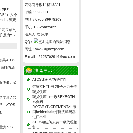
宏远商务楼14楼13A11
PFE-
邮编：523000
43/54）八个
电话：0769-89978203
l/r，额定
手机: 13326885465
限公司又研制
联系人: 曾经理
围扩展为5～
QQ：
网址：
www.dgmzgy.com
E-mail：
2623702916@qq.com
果ATOS
吹雨打的场
ATOS比例阀功能特性
板变形。如
贺德克HYDAC电子压力开关
现货供应
现货供应力士乐REXROTH
物质进入泵
比例阀
，ATOS
ROTARYINCREMENTAL德
国heidenhain海德汉编码器
力。
进口出售
ATOS电磁阀东莞一级代理销
为60 ÷
售