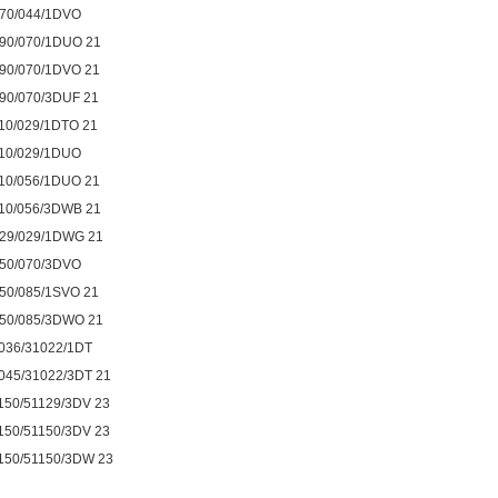
70/044/1DVO
90/070/1DUO 21
90/070/1DVO 21
90/070/3DUF 21
10/029/1DTO 21
10/029/1DUO
10/056/1DUO 21
10/056/3DWB 21
29/029/1DWG 21
50/070/3DVO
50/085/1SVO 21
50/085/3DWO 21
036/31022/1DT
045/31022/3DT 21
150/51129/3DV 23
150/51150/3DV 23
150/51150/3DW 23