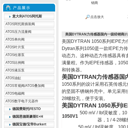
意大利ATOS阿托斯
点击放大
ATOS阿托斯插装阀
ATOS压力流量阀
美国DYTRAN力传感器国内一级经销商
的
ATOS单向阀
美国DYTRAN 1050系列IEPE
ATOS叶片泵
Dytran系列1050是一款IEPE
ATOS柱塞泵
动态力。这种动态力传感器具有多
满量程。作为IEPE传感器，1
ATOS比例阀
和转换器。
ATOS液压泵
美国DYTRAN力传感器
ATOS油缸
1050系列的设计采用石英传感
ATOS常规阀/ATOS叠加阀
的坚固不锈钢外壳中。单元采用位于传
ATOS电磁阀
28螺纹孔，便于安装。
ATOS数字电子元器件
美国DYTRAN 1050系列
德国费斯托FESTO
500 mV / lbf灵敏度，
1050V1
德国恩德斯豪斯E+H
器，1 / 4-2
德国宝德/宝帝Burkert
50 mV / lbf灵敏度，1