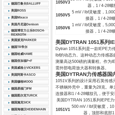
1050V3
德国巴鲁夫BALLUFF
器，1 / 4-2
美国ROSS
5 mV / lbf灵敏度，1,
1050V5
美国Mixaco
接器，1 / 4-2
美国丹尼逊Denison
1 mV / lbf灵敏度，5,
1050V6
德国博世力士乐BOSCH-
接器，1 / 4-2
REXROTH
美国派克PARKER
美国DYTRAN 1051系列
德国TR帝尔
Dytran 1051系列是一款IE
德国哈威HAWE
lbf的动态力。这种动态力传感器的灵
德国倍加福P+F
测量高达500磅的满量程。作为I
需外部电荷放大器和转换器。
美国威格士VICKERS
美国DYTRAN力传感器
美国阿斯卡ASCO
1051V系列的设计采用石英传
美国穆格MOOG
不锈钢外壳中，重量为28克。单
德国易福门IFM
连接器和1 / 4-28螺纹孔，便于
德国图尔克TURCK
美国DYTRAN 1051系列IEP
德国施克SICK
500 mV / lbf灵敏度，
1051V1
德国海德汉HEIDENHAIN
器，顶部和底部1 / 