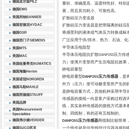
德国皮尔兹PILZ
量轻、准确度高、温度特性好。特别
德国EMG
展，而且其功耗小、可靠性高。
美国邦纳BANNER
扩散硅压力变送器
德国贺德克HYDAC
扩散硅压力变送器是把带隔离的硅压
将感受到的液体或气体压力转换成标
德国GSR
广泛应用于供
排水、热力、石油、化
/
德国西门子SIEMENS
半导体压电阻型
美国MTS
半导体压电阻抗扩散
压力传
DANFOSS
美国MAC
力）使薄片变形而产生压电阻抗效果
美国纽曼蒂克NUMATICS
静电容量型
德国海隆Herion
静电容量型
压力传感器
，是
DANFOSS
英国诺冠NORGREN
外力（压力）使可动极变形所产生的
德国马勒MAHLE
是静电容量方式，其他机种采用半导
德国西德福STAUFF
传感器的接线一向是客户采购过程咨
美国品牌
线，其实各种传感器的接线方式基本
美国Measurement
制、四线制，有的还有五线制的。
Specialties
德国弗尔德VERDER
压力传感器
两线制比较简单
DANFOSS
德国SUCO苏克
一个线也就是信号线经过仪器连接到