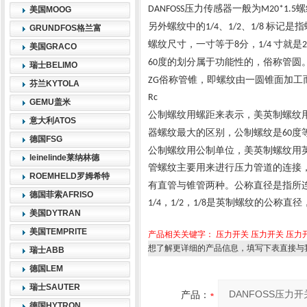
压力传感器一般为
螺
DANFOSS
M20*1.5
美国MOOG
另外螺纹中的
、
、
标记是指
1/4
1/2
1/8
GRUNDFOS格兰富
螺纹尺寸，一寸等于
分，
寸就是
8
1/4
2
美国GRACO
度的划分属于功能性的，俗称管圆
60
瑞士BELIMO
俗称管锥，即螺纹由一圆锥面加工
ZG
芬兰KYTOLA
Rc
GEMU盖米
公制螺纹用螺距来表示，美英制螺纹
意大利ATOS
器螺纹最大的区别，公制螺纹是
度
60
德国FSG
公制螺纹用公制单位，美英制螺纹用
leinelinde莱纳林德
管螺纹主要用来进行压力管道的连接
ROEMHELD罗姆希特
有直管与锥管两种。公称直径是指所
德国菲索AFRISO
，
，
是英制螺纹的公称直径
1/4
1/2
1/8
美国DYTRAN
美国TEMPRITE
产品相关关键字：
压力开关
压力开关
压力
想了解更详细的产品信息，填写下表直接与
瑞士ABB
德国LEM
瑞士SAUTER
产品：
德国HYTRON