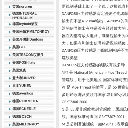
两线制基础上加了一个线，这根线直
英国norgren
德国INTEGRAL
压力传感器肯定是两个电源
DANFOSS
HYDRAULIK
输出而不是
输出，
的
4~20mA
4~20mA
德国leybold莱宝
器的信号输出有些是没有经过放大的
美国米顿罗MILTONROY
器在内部有放大电路，满量程输出为
0
美国丹佛斯Danfoss
大，如果有和输出信号相适应的档位
美国G+F
压力传感器与四线制相差不
DANFOSS
美国TESCOM艾默生
螺纹类型
美国POSI-flate
压力传感器的螺纹有很多种
DANFOSS
美国派克
是
NPT
National (American) Pipe Thread
意大利UNIVER
管螺纹，用于北美地区
国家标准可查
.
日本YUKEN
是
的缩写，是
度密
PT
Pipe Thread
55
德国aventics
多用於欧洲及英联邦国家
常用於水及
.
德国RICKMEIER
GB/T7306-2000
德国ECKERLE
是
度非螺纹密封管螺纹，属惠氏
G
55
德国BOSCH
纹。国家标准可查阅
GB/T7307-2001
是公制普通螺纹，如
表示
美国MILTONROY
M
M20*1.5