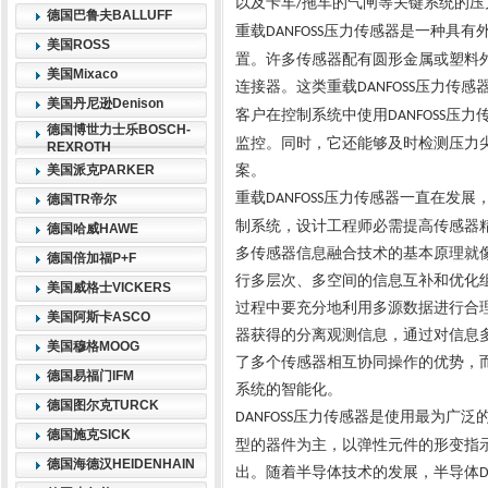
以及卡车
拖车的气闸等关键系统的压
/
德国巴鲁夫BALLUFF
重载
压力传感器是一种具有
DANFOSS
美国ROSS
置。许多传感器配有圆形金属或塑料
美国Mixaco
连接器。这类重载
压力传感
DANFOSS
美国丹尼逊Denison
客户在控制系统中使用
压力
DANFOSS
德国博世力士乐BOSCH-
监控。同时，它还能够及时检测压力
REXROTH
美国派克PARKER
案。
重载
压力传感器一直在发展
DANFOSS
德国TR帝尔
制系统，设计工程师必需提高传感器
德国哈威HAWE
多传感器信息融合技术的基本原理就
德国倍加福P+F
行多层次、多空间的信息互补和优化
美国威格士VICKERS
过程中要充分地利用多源数据进行合
美国阿斯卡ASCO
器获得的分离观测信息，通过对信息
美国穆格MOOG
了多个传感器相互协同操作的优势，
德国易福门IFM
系统的智能化。
德国图尔克TURCK
压力传感器是使用最为广泛
DANFOSS
德国施克SICK
型的器件为主，以弹性元件的形变指
德国海德汉HEIDENHAIN
出。随着半导体技术的发展，半导体
D