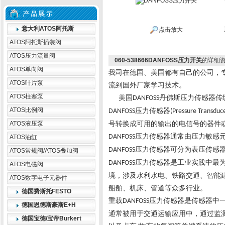
意大利ATOS阿托斯
点击放大
ATOS阿托斯插装阀
ATOS压力流量阀
060-538666DANFOSS压力开关
的详细
ATOS单向阀
我司在德国、美国都有自己的公司，
ATOS叶片泵
流到国外厂家学习技术。
ATOS柱塞泵
美国
丹佛斯压力传感器传
DANFOSS
ATOS比例阀
压力传感器
DANFOSS
(Pressure Transduc
ATOS液压泵
号转换成可用的输出的电信号的器件
压力传感器通常由压力敏感
DANFOSS
ATOS油缸
压力传感器可分为表压传感
DANFOSS
ATOS常规阀/ATOS叠加阀
压力传感器是工业实践中最
DANFOSS
ATOS电磁阀
境，涉及水利水电、铁路交通、智能
ATOS数字电子元器件
船舶、机床、管道等众多行业。
德国费斯托FESTO
重载
压力传感器是传感器中
DANFOSS
德国恩德斯豪斯E+H
通常被用于交通运输应用中，通过监
德国宝德/宝帝Burkert