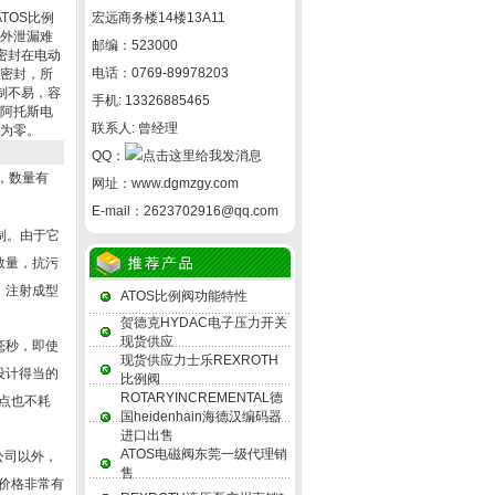
ATOS比例
宏远商务楼14楼13A11
外泄漏难
邮编：523000
密封在电动
电话：0769-89978203
密封，所
制不易，容
手机: 13326885465
阿托斯电
联系人: 曾经理
为零。
QQ：
*，数量有
网址：
www.dgmzgy.com
E-mail：
2623702916@qq.com
制。由于它
数量，抗污
、注射成型
ATOS比例阀功能特性
贺德克HYDAC电子压力开关
现货供应
毫秒，即使
现货供应力士乐REXROTH
设计得当的
比例阀
ROTARYINCREMENTAL德
点也不耗
国heidenhain海德汉编码器
进口出售
ATOS电磁阀东莞一级代理销
公司以外，
售
价格非常有