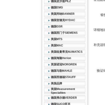
德国皮尔兹PILZ
德国EMG
美国邦纳BANNER
省
德国贺德克HYDAC
德国GSR
详细地
德国西门子SIEMENS
美国MTS
补充说
美国MAC
美国纽曼蒂克NUMATICS
德国海隆Herion
英国诺冠NORGREN
验证
德国马勒MAHLE
德国西德福STAUFF
美国品牌
美国Measurement
Specialties
德国弗尔德VERDER
德国SUCO苏克