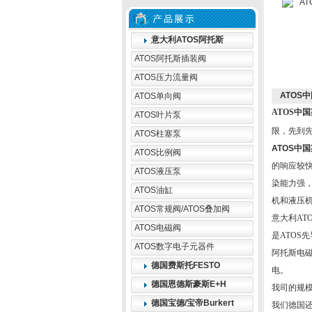
意大利ATOS阿托斯
ATOS阿托斯插装阀
ATOS压力流量阀
ATOS中
ATOS单向阀
ATOS中国
ATOS叶片泵
限，先到
ATOS柱塞泵
ATOS中国
ATOS比例阀
的响应较
ATOS液压泵
染能力强
ATOS油缸
机和液压
ATOS常规阀/ATOS叠加阀
意大利A
ATOS电磁阀
是ATO
ATOS数字电子元器件
阿托斯电
德国费斯托FESTO
电。
德国恩德斯豪斯E+H
我司的规
德国宝德/宝帝Burkert
我们德国