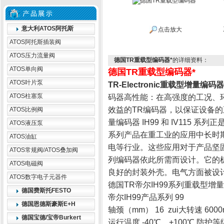
意大利ATOS阿托斯
点击放大
ATOS阿托斯插装阀
ATOS压力流量阀
德国TR重载型编码器*
的详细资料：
ATOS单向阀
德国TR重载型编码器*
ATOS叶片泵
TR-Electronic重载型增量编码器
ATOS柱塞泵
码器高性能：在高强度的工况、环
效益的TR编码器，以保证设备的正常
ATOS比例阀
量编码器 IH99 和 IV115 
ATOS液压泵
系列产品在重工业的应用中长时
ATOS油缸
电等行业。这些应用对于产品坚
ATOS常规阀/ATOS叠加阀
列编码器依此所需而设计。它的
ATOS电磁阀
良好的封装外壳。电气方面被设
ATOS数字电子元器件
德国TR帝尔IH99系列重载型增
德国费斯托FESTO
帝尔IH99产品系列 99
德国恩德斯豪斯E+H
轴颈（mm） 16 zui大转速 6000n
德国宝德/宝帝Burkert
运行温度 -40℃…+100℃ 防护等级