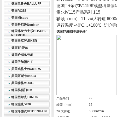
德国巴鲁夫BALLUFF
德国TR帝尔IV115重载型增量编
美国ROSS
帝尔IV115产品系列 115
美国Mixaco
轴颈（mm） 11 zui大转速 6000n
美国丹尼逊Denison
运行温度 -40℃…+100℃ 防护等级
德国博世力士乐BOSCH-
德国TR重载型编码器*
REXROTH
美国派克PARKER
德国TR帝尔
德国哈威HAWE
德国倍加福P+F
美国威格士VICKERS
美国阿斯卡ASCO
美国穆格MOOG
德国易福门IFM
德国图尔克TURCK
产品系列
99
德国施克SICK
轴颈（mm）
16
德国海德汉HEIDENHAIN
zui大转速
6000n/min