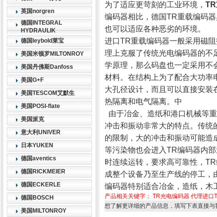
为了适应更苛刻的工业环境，
T
英国norgren
编码器相比，德国TR重载编码
德国INTEGRAL
也可以适应各种恶劣的环境。
HYDRAULIK
进口TR重载编码器一般采用磁阻
德国leybold莱宝
理上克服了传统光电编码器的不
美国米顿罗MILTONROY
学原理，那么码盘也一定采用不
美国丹佛斯Danfoss
材料。在结构上为了配合大功率
美国G+F
大孔径设计，而且可以直接安装
美国TESCOM艾默生
热隔离和电气隔离。中
美国POSI-flate
由于冶金、造纸和港口机械等重
美国派克
冲击和振动非常大的特点。传统
意大利UNIVER
的限制，大的冲击和振动可能造
日本YUKEN
等污染物也会进入TR编码器内部
德国aventics
时连续运转，要求高可靠性，T
德国RICKMEIER
成整个设备乃至生产线的停工，
德国ECKERLE
编码器特别适合冶金，造纸，木
产品相关关键字：
TR光电编码器
代理进口
德国BOSCH
想了解更详细的产品信息，填写下表直接与
美国MILTONROY