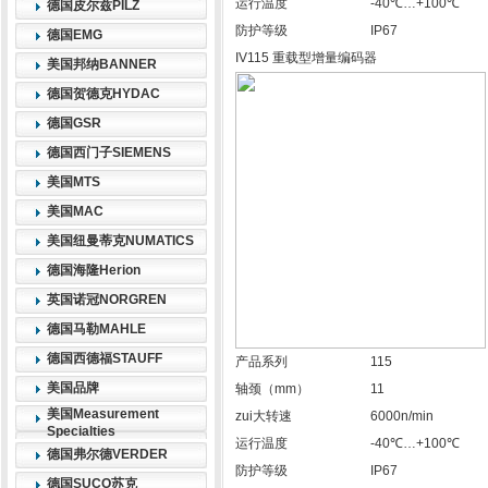
运行温度
-40℃…+100℃
德国皮尔兹PILZ
防护等级
IP67
德国EMG
IV115 重载型增量编码器
美国邦纳BANNER
德国贺德克HYDAC
德国GSR
德国西门子SIEMENS
美国MTS
美国MAC
美国纽曼蒂克NUMATICS
德国海隆Herion
英国诺冠NORGREN
德国马勒MAHLE
德国西德福STAUFF
产品系列
115
美国品牌
轴颈（mm）
11
美国Measurement
zui大转速
6000n/min
Specialties
运行温度
-40℃…+100℃
德国弗尔德VERDER
防护等级
IP67
德国SUCO苏克