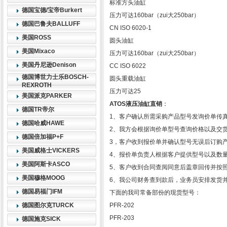
标准方头油缸
德国宝德/宝帝Burkert
压力可达160bar（zui大250bar）
德国巴鲁夫BALLUFF
CN ISO 6020-1
美国ROSS
圆头油缸
美国Mixaco
压力可达160bar（zui大250bar）
美国丹尼逊Denison
CC ISO 6022
德国博世力士乐BOSCH-
圆头重载油缸
REXROTH
压力可达25
美国派克PARKER
ATOS液压油缸直销
：
德国TR帝尔
1、客户确认所需采购产品型号发询价单传
德国哈威HAWE
2、我方会根据询价单型号查询价格以及交
德国倍加福P+F
3，客户收到报价单并确认型号无误后订购
美国威格士VICKERS
4、报价单负责人根据客户提供型号以及数
美国阿斯卡ASCO
5、客户收到合同查阅同意后盖章回传并按
美国穆格MOOG
6、我公司财务查到款后，业务员安排发货
德国易福门IFM
下面的我司常备部份的现货型号：
德国图尔克TURCK
PFR-202
PFR-203
德国施克SICK