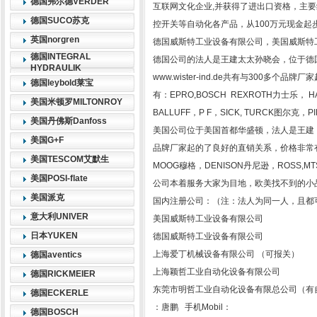
德国弗尔德VERDER
互联网文化企业,并获得了进出口资格，主
德国SUCO苏克
控开关等自动化各产品，从100万元现金起
英国norgren
德国威斯特工业设备有限公司，美国威斯特
德国INTEGRAL
德国公司的法人是王建太太孙晓会，位于德
HYDRAULIK
www.wister-ind.de共有与300
德国leybold莱宝
有：EPRO,BOSCH REXROTH力士乐，
美国米顿罗MILTONROY
BALLUFF，P F，SICK, TURCK图尔
美国丹佛斯Danfoss
美国公司位于美国首都华盛顿，法人是王建，
美国G+F
品牌厂家起的了良好的直销关系，价格非常有优势
美国TESCOM艾默生
MOOG穆格，DENISON丹尼逊，ROSS,M
美国POSI-flate
公司本着服务大家为目地，欧美找不到的小
美国派克
国内注册公司：（注：法人为同一人，且都
意大利UNIVER
美国威斯特工业设备有限公司
日本YUKEN
德国威斯特工业设备有限公司
上海爱丁机械设备有限公司 （可报关）
德国aventics
上海颖哲工业自动化设备有限公司
德国RICKMEIER
东莞市明哲工业自动化设备有限总公司（有
德国ECKERLE
：唐鹏 手机Mobil：
德国BOSCH