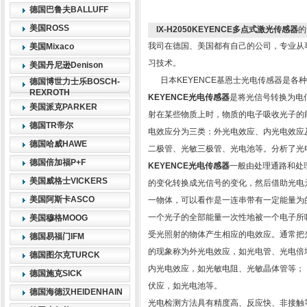
德国巴鲁夫BALLUFF
美国ROSS
IX-H2050KEYENCE多点式激光传感器
的
我司在德国、美国都有自己的公司，专业从
美国Mixaco
习技术。
美国丹尼逊Denison
日本KEYENCE基恩士光电传感器是各
德国博世力士乐BOSCH-
REXROTH
KEYENCE光电传感器
是将光信号转换为电
美国派克PARKER
射在某些物质上时，物质的电子吸收光子的
德国TR帝尔
电效应分为三类：外光电效应、内光电效应
德国哈威HAWE
二极管、光敏三极管、光电池等。分析了光
德国倍加福P+F
KEYENCE光电传感器
一般由处理通路和处
美国威格士VICKERS
的变化转换成光信号的变化，然后借助光电
美国阿斯卡ASCO
一物体，可以看作是一连串带有一定能量为
一个光子的全部能量一次性地被一个电子所
美国穆格MOOG
受光照射的物体产生相应的电效应。通常把光
德国易福门IFM
的现象称为外光电效应，如光电管、光电倍
德国图尔克TURCK
内光电效应，如光敏电阻、光敏晶体管等；
德国施克SICK
伏应，如光电池等。
德国海德汉HEIDENHAIN
光电检测方法具有精度高、反应快、非接触