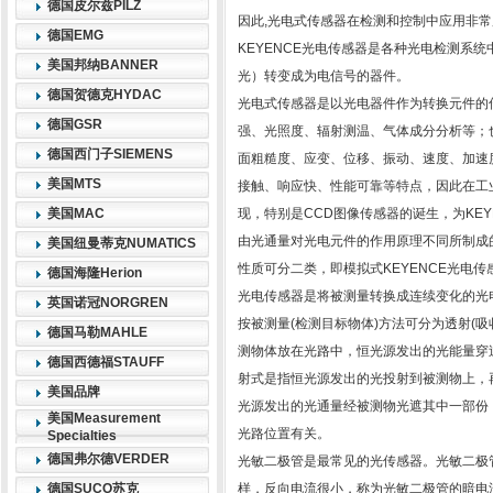
德国皮尔兹PILZ
因此,光电式传感器在检测和控制中应用非
德国EMG
KEYENCE光电传感器是各种光电检测系
美国邦纳BANNER
光）转变成为电信号的器件。
德国贺德克HYDAC
光电式传感器是以光电器件作为转换元件的
德国GSR
强、光照度、辐射测温、气体成分分析等；
德国西门子SIEMENS
面粗糙度、应变、位移、振动、速度、加速
美国MTS
接触、响应快、性能可靠等特点，因此在工
美国MAC
现，特别是CCD图像传感器的诞生，为KE
由光通量对光电元件的作用原理不同所制成的
美国纽曼蒂克NUMATICS
性质可分二类，即模拟式KEYENCE光电传感
德国海隆Herion
光电传感器是将被测量转换成连续变化的光电
英国诺冠NORGREN
按被测量(检测目标物体)方法可分为透射(
德国马勒MAHLE
测物体放在光路中，恒光源发出的光能量穿
德国西德福STAUFF
射式是指恒光源发出的光投射到被测物上，
美国品牌
光源发出的光通量经被测物光遮其中一部份
美国Measurement
光路位置有关。
Specialties
德国弗尔德VERDER
光敏二极管是最常见的光传感器。光敏二极
德国SUCO苏克
样，反向电流很小，称为光敏二极管的暗电