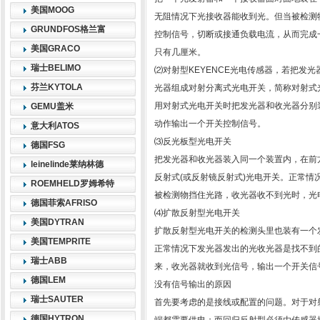
美国MOOG
无阻情况下光接收器能收到光。但当被检测
GRUNDFOS格兰富
控制信号，切断或接通负载电流，从而完成
美国GRACO
只有几厘米。
瑞士BELIMO
⑵对射型KEYENCE光电传感器，若把发
芬兰KYTOLA
光器组成对射分离式光电开关，简称对射式
用对射式光电开关时把发光器和收光器分别
GEMU盖米
动作输出一个开关控制信号。
意大利ATOS
⑶反光板型光电开关
德国FSG
把发光器和收光器装入同一个装置内，在前
leinelinde莱纳林德
反射式(或反射镜反射式)光电开关。正常情
ROEMHELD罗姆希特
被检测物挡住光路，收光器收不到光时，光
德国菲索AFRISO
⑷扩散反射型光电开关
美国DYTRAN
扩散反射型光电开关的检测头里也装有一个
美国TEMPRITE
正常情况下发光器发出的光收光器是找不到
瑞士ABB
来，收光器就收到光信号，输出一个开关信
德国LEM
没有信号输出的原因
瑞士SAUTER
首先要考虑的是接线或配置的问题。对于对射
德国HYTRON