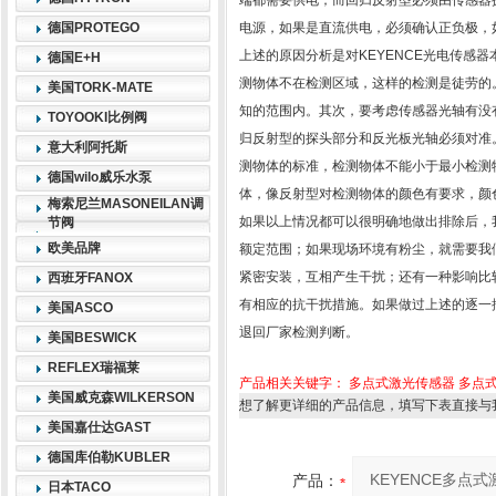
端都需要供电；而回归反射型必须由传感器
德国PROTEGO
电源，如果是直流供电，必须确认正负极，
上述的原因分析是对KEYENCE光电传感
德国E+H
测物体不在检测区域，这样的检测是徒劳的
美国TORK-MATE
知的范围内。其次，要考虑传感器光轴有没
TOYOOKI比例阀
归反射型的探头部分和反光板光轴必须对准
意大利阿托斯
测物体的标准，检测物体不能小于最小检测
德国wilo威乐水泵
体，像反射型对检测物体的颜色有要求，颜
梅索尼兰MASONEILAN调
如果以上情况都可以很明确地做出排除后，
节阀
欧美品牌
额定范围；如果现场环境有粉尘，就需要我们
紧密安装，互相产生干扰；还有一种影响比
西班牙FANOX
有相应的抗干扰措施。如果做过上述的逐一
美国ASCO
退回厂家检测判断。
美国BESWICK
REFLEX瑞福莱
产品相关关键字：
多点式激光传感器
多点
美国威克森WILKERSON
想了解更详细的产品信息，填写下表直接与
美国嘉仕达GAST
德国库伯勒KUBLER
产品：
日本TACO