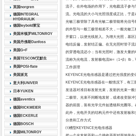
流子。在外电场的作用下，光电载流子参与
英国norgren
流。光电流的大小与光照强度成正比，于是
德国INTEGRAL
HYDRAULIK
光敏三极管除了具有光敏二极管能将光信号
德国leybold莱宝
的外型与一般三极管相差不大，一般光敏三
美国米顿罗MILTONROY
开窗口，以便光线射入。为增大光照，基区
美国丹佛斯Danfoss
电结反偏，发射结正偏。在无光照时管子流过的
美国G+F
的穿透电流还小；当有光照时，激发大量的电
美国TESCOM艾默生
流称为光电流，发射极电流Ie=（1+β）I
美国POSI-flate
工作原理
美国派克
KEYENCE光电传感器是通过把光强度的
KEYENCE光电传感器在一般情况下，有
意大利UNIVER
发送器对准目标发射光束，发射的光束一般来
日本YUKEN
二极管。光束不间断地发射，或者改变脉冲
德国aventics
器的前面，装有光学元件如透镜和光圈等。
德国RICKMEIER
此外，光电开关的结构元件中还有发射板和
德国ECKERLE
分类和工作方式
德国BOSCH
⑴槽型KEYENCE光电传感器
美国MILTONROY
把一个光发射器和一个接收器面对面地装在