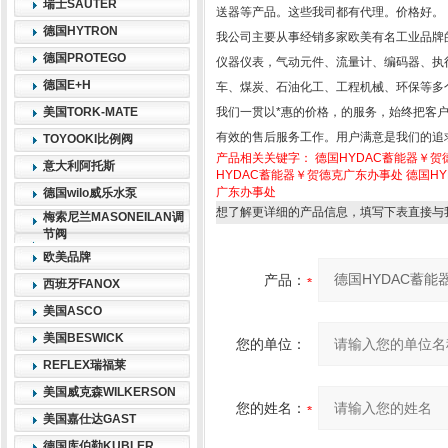
瑞士SAUTER
送器等产品。这些我司都有代理。价格好。
德国HYTRON
我公司主要从事经销多家欧美有名工业品牌
德国PROTEGO
仪器仪表，气动元件、流量计、编码器、执
德国E+H
车、煤炭、石油化工、工程机械、环保等多
美国TORK-MATE
我们一贯以*惠的价格，的服务，始终把客户
有效的售后服务工作。用户满意是我们的追
TOYOOKI比例阀
产品相关关键字：
德国HYDAC蓄能器￥
意大利阿托斯
HYDAC蓄能器￥贺德克广东办事处
德国H
广东办事处
德国wilo威乐水泵
想了解更详细的产品信息，填写下表直接与
梅索尼兰MASONEILAN调
节阀
欧美品牌
产品：
西班牙FANOX
美国ASCO
美国BESWICK
您的单位：
REFLEX瑞福莱
美国威克森WILKERSON
您的姓名：
美国嘉仕达GAST
德国库伯勒KUBLER