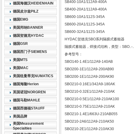
SB400-10A1/112A9-400A
德国海德汉HEIDENHAIN
SB400-20A1/112A9-400A
德国皮尔兹PILZ
SB600-10A1/112S-345A
德国EMG
SB600-20A1/112S-345A
美国邦纳BANNER
SB600-32A1/112S-345A
德国贺德克HYDAC
HYDAC贺德克SBO系列隔膜式蓄能器
德国GSR
隔膜式蓄能器，焊接式结构，类型：SBO..-.. 
德国西门子SIEMENS
参考型号：
美国MTS
SBO140-1.4E1/112A9-140AB
美国MAC
SBO200-1E1/112A9-200AB90
美国纽曼蒂克NUMATICS
SBO200-1E1/112A9-200AK90
德国海隆Herion
SBO210-0.16E1/342A9-180AK
SBO210-0.32E1/112A9-210AK
英国诺冠NORGREN
SBO210-0.5E1/112A9-210AK100
德国马勒MAHLE
SBO210-0.75E1/112A9-210AK
德国西德福STAUFF
SBO210-1.4E1/663U-210AB055
美国品牌
SBO210-2A6/112A9-210AK50
美国Measurement
Specialties
SBO210-2E1/112A9-210AK30