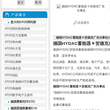
意大利ATOS阿托斯
点击放大
ATOS阿托斯插装阀
ATOS压力流量阀
德国HYDAC蓄能器￥贺德克广东办事处
ATOS单向阀
德国HYDAC蓄能器￥贺德
ATOS叶片泵
德国HYDAC贺德克蓄能器德国HYDAC(
ATOS柱塞泵
装置，是世界有名
ATOS比例阀
的过滤器、蓄能器、液压阀、电子产品、管
用范围十分广泛，尤其在冶金、汽车、电力
ATOS液压泵
应用。HYDAC公司的分公司或子公司遍布
ATOS油缸
利及中国等地均有生产制造基地。
ATOS常规阀/ATOS叠加阀
德国HYDAC蓄能器￥贺德克广东办事处
ATOS电磁阀
*德国HYDAC贺德克蓄能器德国
ATOS数字电子元器件
详细描述:
德国费斯托FESTO
皮囊式蓄能器
德国恩德斯豪斯E+H