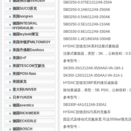
德国弗尔德VERDER
SBO250-0.075E1/112A9-250A
德国SUCO苏克
SBO250-0.2A6/112A9-250AK
英国norgren
SBO250-0.5A6/112A9-250AK
德国INTEGRAL
SBO250-3.5E1/112A9-210AK
HYDRAULIK
SBO330-0.6E1/112A9-330AK
德国leybold莱宝
SBO330-1.4E1/663A9-330AB
美国米顿罗MILTONROY
HYDAC贺德克SK系列活塞式蓄能器
美国丹佛斯Danfoss
活塞式蓄能器，类型：SK..，公称容积：0.5至1
美国G+F
参考型号：
美国TESCOM艾默生
SK350-20/1212A9-350AAG-VA-18A-1
美国POSI-flate
SK350-120/1212A-350AAJ-VA-31A-1
美国派克
HYDAC贺德克SBP系列液压减振器
意大利UNIVER
脉动衰减器，类型：SB..P(H)，公称容积：0.
日本YUKEN
参考型号：
SB330P-4A1/112A9-330A1
德国aventics
HYDAC贺德克N2S系列充氮车
德国RICKMEIER
固定式及移动式充氮装置,可达350bar预充
德国ECKERLE
参考型号：
德国BOSCH