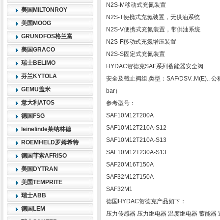
N2S-M移动式充氮装置
美国MILTONROY
N2S-T便携式充氮装置，无供油系统
美国MOOG
N2S-V便携式充氮装置，带供油系统
GRUNDFOS格兰富
N2S-F移动式充氮增压装置
美国GRACO
N2S-S固定式充氮装置
瑞士BELIMO
HYDAC贺德克SAF系列蓄能器安全阀
芬兰KYTOLA
安全及截止阀组,类型：SAF/DSV..M(E).. 
GEMU盖米
bar）
意大利ATOS
参考型号：
SAF10M12T200A
德国FSG
SAF10M12T210A-S12
leinelinde莱纳林德
SAF10M12T210A-S13
ROEMHELD罗姆希特
SAF10M12T230A-S13
德国菲索AFRISO
SAF20M16T150A
美国DYTRAN
SAF32M12T150A
美国TEMPRITE
SAF32M1
瑞士ABB
德国HYDAC贺德克产品如下：
德国LEM
压力传感器 压力继电器 温度继电器 蓄能器 