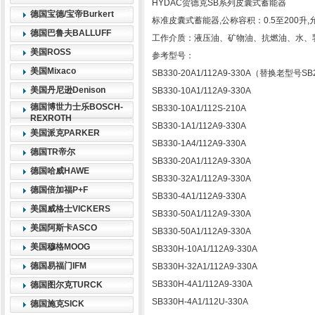
HYDAC贺德克SB系列皮囊式蓄能器
德国宝德/宝帝Burkert
标准皮囊式蓄能器,公称容积：0.5至200升,允
德国巴鲁夫BALLUFF
工作介质：液压油、矿物油、抗燃油、水、
美国ROSS
参考型号：
美国Mixaco
SB330-20A1/112A9-330A（替换老型号SB2
美国丹尼逊Denison
SB330-10A1/112A9-330A
德国博世力士乐BOSCH-
SB330-10A1/112S-210A
REXROTH
SB330-1A1/112A9-330A
美国派克PARKER
SB330-1A4/112A9-330A
德国TR帝尔
SB330-20A1/112A9-330A
德国哈威HAWE
SB330-32A1/112A9-330A
德国倍加福P+F
SB330-4A1/112A9-330A
美国威格士VICKERS
SB330-50A1/112A9-330A
美国阿斯卡ASCO
SB330-50A1/112A9-330A
美国穆格MOOG
SB330H-10A1/112A9-330A
德国易福门IFM
SB330H-32A1/112A9-330A
SB330H-4A1/112A9-330A
德国图尔克TURCK
SB330H-4A1/112U-330A
德国施克SICK