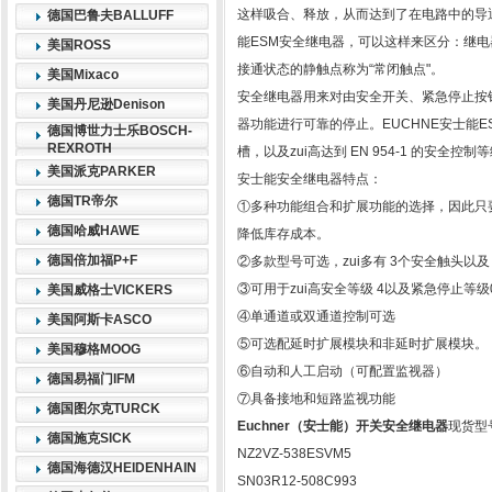
这样吸合、释放，从而达到了在电路中的导通
德国巴鲁夫BALLUFF
能ESM安全继电器，可以这样来区分：继电
美国ROSS
接通状态的静触点称为“常闭触点"。
美国Mixaco
安全继电器用来对由安全开关、紧急停止按
美国丹尼逊Denison
器功能进行可靠的停止。EUCHNE安士能ESM
德国博世力士乐BOSCH-
REXROTH
槽，以及zui高达到 EN 954-1 的安
美国派克PARKER
安士能安全继电器特点：
德国TR帝尔
①多种功能组合和扩展功能的选择，因此只
德国哈威HAWE
降低库存成本。
德国倍加福P+F
②多款型号可选，zui多有 3个安全触头以
③可用于zui高安全等级 4以及紧急停止等级
美国威格士VICKERS
④单通道或双通道控制可选
美国阿斯卡ASCO
⑤可选配延时扩展模块和非延时扩展模块。
美国穆格MOOG
⑥自动和人工启动（可配置监视器）
德国易福门IFM
⑦具备接地和短路监视功能
德国图尔克TURCK
Euchner（安士能）开关安全继电器
现货型
德国施克SICK
NZ2VZ-538ESVM5
德国海德汉HEIDENHAIN
SN03R12-508C993