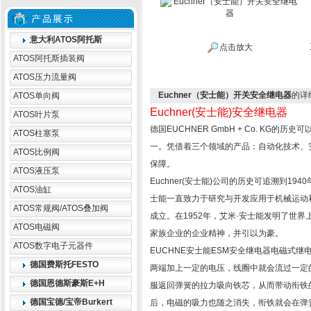
意大利ATOS阿托斯
点击放大
ATOS阿托斯插装阀
ATOS压力流量阀
Euchner（安士能）开关安全继电器
的详
ATOS单向阀
Euchner(安士能)安全继电器
ATOS叶片泵
德国EUCHNER GmbH + Co. KG
ATOS柱塞泵
一。凭借着三个领域的产品：自动化技术、安
ATOS比例阀
保障。
ATOS液压泵
Euchner(安士能)公司的历史可追溯到1
ATOS油缸
士能一直致力于研究与开发应用于机械运动和
ATOS常规阀/ATOS叠加阀
成立。在1952年，艾米·安士能发明了世界
ATOS电磁阀
家族企业的企业精神，并引以为豪。
ATOS数字电子元器件
EUCHNE安士能ESM安全继电器电磁式
德国费斯托FESTO
两端加上一定的电压，线圈中就会流过一定
德国恩德斯豪斯E+H
服返回弹簧的拉力吸向铁芯，从而带动衔铁
德国宝德/宝帝Burkert
后，电磁的吸力也随之消失，衔铁就会在弹