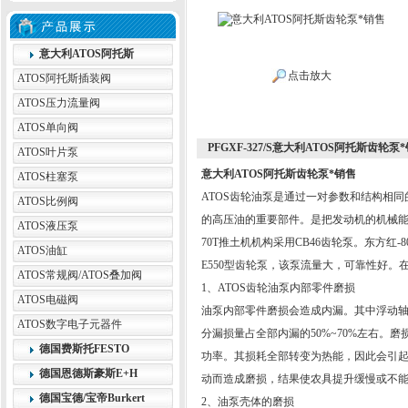
意大利ATOS阿托斯
点击放大
ATOS阿托斯插装阀
ATOS压力流量阀
ATOS单向阀
PFGXF-327/S意大利ATOS阿托斯齿轮泵
ATOS叶片泵
意大利ATOS阿托斯齿轮泵*销售
ATOS柱塞泵
ATOS齿轮油泵是通过一对参数和结构相
ATOS比例阀
的高压油的重要部件。是把发动机的机械能转
ATOS液压泵
70T推土机机构采用CB46齿轮泵。东方红-802
ATOS油缸
E550型齿轮泵，该泵流量大，可靠性好
ATOS常规阀/ATOS叠加阀
1、ATOS齿轮油泵内部零件磨损
ATOS电磁阀
油泵内部零件磨损会造成内漏。其中浮动
ATOS数字电子元器件
分漏损量占全部内漏的50%~70%左右。
德国费斯托FESTO
功率。其损耗全部转变为热能，因此会引
德国恩德斯豪斯E+H
动而造成磨损，结果使农具提升缓慢或不
德国宝德/宝帝Burkert
2、油泵壳体的磨损