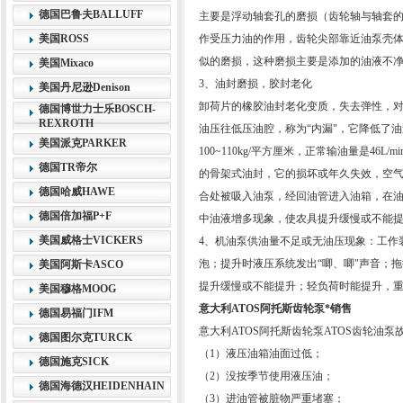
德国巴鲁夫BALLUFF
主要是浮动轴套孔的磨损（齿轮轴与轴套的正常间隙
美国ROSS
作受压力油的作用，齿轮尖部靠近油泵壳
似的磨损，这种磨损主要是添加的油液不
美国Mixaco
3、油封磨损，胶封老化
美国丹尼逊Denison
卸荷片的橡胶油封老化变质，失去弹性，
德国博世力士乐BOSCH-
REXROTH
油压往低压油腔，称为“内漏"，它降低了油
美国派克PARKER
100~110kg/平方厘米，正常输油量是46L/
德国TR帝尔
的骨架式油封，它的损坏或年久失效，空
德国哈威HAWE
合处被吸入油泵，经回油管进入油箱，在
德国倍加福P+F
中油液增多现象，使农具提升缓慢或不能
美国威格士VICKERS
4、机油泵供油量不足或无油压现象：工作
泡；提升时液压系统发出“唧、唧"声音；
美国阿斯卡ASCO
提升缓慢或不能提升；轻负荷时能提升，
美国穆格MOOG
意大利ATOS阿托斯齿轮泵*销售
德国易福门IFM
意大利ATOS阿托斯齿轮泵ATOS齿轮油泵
德国图尔克TURCK
（1）液压油箱油面过低；
德国施克SICK
（2）没按季节使用液压油；
德国海德汉HEIDENHAIN
（3）进油管被脏物严重堵塞；