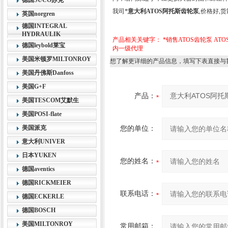
德国SUCO苏克
我司*
意大利ATOS阿托斯齿轮泵
,价格好,货
英国norgren
德国INTEGRAL
HYDRAULIK
产品相关关键字：
*销售ATOS齿轮泵
AT
德国leybold莱宝
内一级代理
美国米顿罗MILTONROY
想了解更详细的产品信息，填写下表直接与
美国丹佛斯Danfoss
美国G+F
产品：
美国TESCOM艾默生
美国POSI-flate
美国派克
您的单位：
意大利UNIVER
日本YUKEN
您的姓名：
德国aventics
德国RICKMEIER
联系电话：
德国ECKERLE
德国BOSCH
美国MILTONROY
常用邮箱：