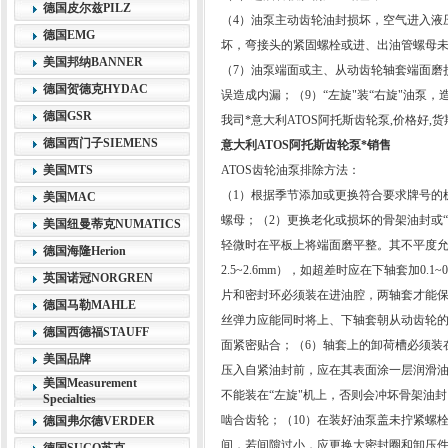
德国皮尔兹PILZ
（4）油泵主动齿轮油封损坏，空气进入液
德国EMG
坏，弯接头的紧固螺栓或进、出油管螺母未
美国邦纳BANNER
（7）油泵端面或主、从动齿轮轴套端面磨
德国贺德克HYDAC
误造成内漏；（9）“左旋"装“右旋"油泵
德国GSR
我司*意大利ATOS阿托斯齿轮泵,价格好,货
德国西门子SIEMENS
意大利ATOS阿托斯齿轮泵*销售
美国MTS
ATOS齿轮油泵排除方法：
（1）根据季节添加或更换符合要求牌号的
美国MAC
螺母；（2）更换老化或损坏的骨架油封或
美国纽曼蒂克NUMATICS
轻微时在平板上将端面磨平整。其不平度允许
德国海隆Herion
2.5~2.6mm），如超差时应在下轴套加0
英国诺冠NORGREN
片和密封环必须装在进油腔，两轴套才能保持
德国马勒MAHLE
丝弹力应能同时将上、下轴套朝从动齿轮
德国西德福STAUFF
面紧密贴合；（6）轴套上的卸荷槽必须装
美国品牌
压入自紧油封前，应在其表面涂一层润滑油
美国Measurement
不能装在“左旋"机上，否则会冲坏骨架油
Specialties
啮合齿轮；（10）在装好油泵盖未拧紧螺栓之
德国弗尔德VERDER
间，若间隙过小，应更换大密封圈和卸压