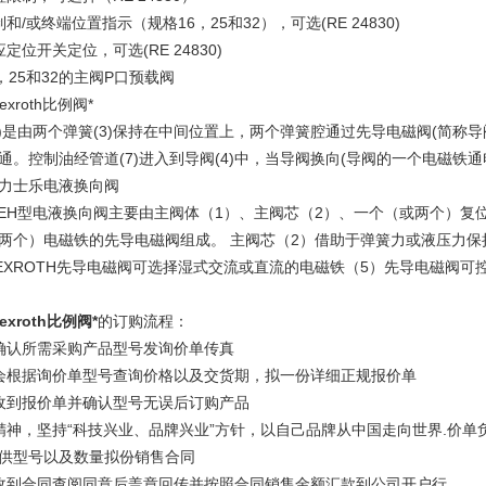
和/或终端位置指示（规格16，25和32），可选(RE 24830)
定位开关定位，可选(RE 24830)
，25和32的主阀P口预载阀
xroth比例阀*
2)是由两个弹簧(3)保持在中间位置上，两个弹簧腔通过先导电磁阀(简称导
通。控制油经管道(7)进入到导阀(4)中，当导阀换向(导阀的一个电磁铁通
16力士乐电液换向阀
EH型电液换向阀主要由主阀体（1）、主阀芯（2）、一个（或两个）复
两个）电磁铁的先导电磁阀组成。 主阀芯（2）借助于弹簧力或液压力保
EXROTH先导电磁阀可选择湿式交流或直流的电磁铁（5）先导电磁阀可
xroth比例阀*
的订购流程：
确认所需采购产品型号发询价单传真
会根据询价单型号查询价格以及交货期，拟一份详细正规报价单
收到报价单并确认型号无误后订购产品
精神，坚持“科技兴业、品牌兴业”方针，以自己品牌从中国走向世界.价单
供型号以及数量拟份销售合同
收到合同查阅同意后盖章回传并按照合同销售金额汇款到公司开户行