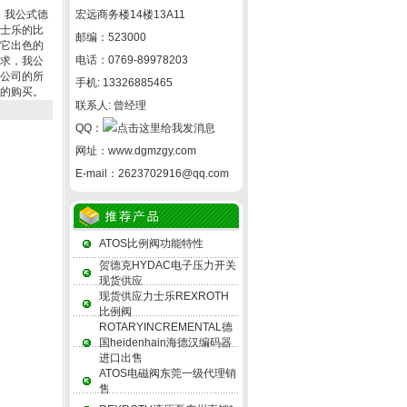
*，我公式德
宏远商务楼14楼13A11
士乐的比
邮编：523000
它出色的
电话：0769-89978203
求，我公
公司的所
手机: 13326885465
的购买。
联系人: 曾经理
QQ：
网址：
www.dgmzgy.com
E-mail：
2623702916@qq.com
ATOS比例阀功能特性
贺德克HYDAC电子压力开关
现货供应
现货供应力士乐REXROTH
比例阀
ROTARYINCREMENTAL德
国heidenhain海德汉编码器
进口出售
ATOS电磁阀东莞一级代理销
售