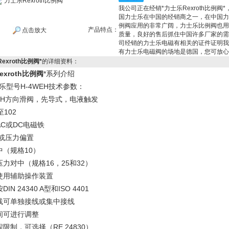
我公司正在经销*力士乐Rexroth比例阀
国力士乐在中国的经销商之一，在中国力
例阀应用的非常广阔，力士乐比例阀也用
产品特点：
点击放大
质量，良好的售后抓住中国许多厂家的需
司经销的力士乐电磁有相关的证件证明我
有力士乐电磁阀的场地是德国，您可放心
exroth比例阀*
的详细资料：
exroth比例阀
*系列介绍
乐型号H-4WEH技术参数：
OTH方向滑阀，先导式，电液触发
至102
AC或DC电磁铁
/或压力偏置
中（规格10）
压力对中（规格16，25和32）
使用辅助操作装置
IN 24340 A型和ISO 4401
线可单独接线或集中接线
间可进行调整
限制，可选择（RE 24830）