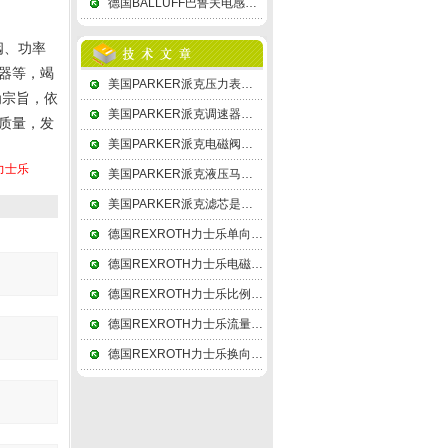
德国BALLUFF巴鲁夫电感式传感器次级绕组用差动形式连接，故称差动变压器式
阀、功率
器等，竭
美国PARKER派克压力表内为了保持溢流孔的正常性能，需在表后面留出至少10mm
为宗旨，依
美国PARKER派克调速器的缓冲器和缓冲活塞就象一个刚体一样地运动
质量，发
美国PARKER派克电磁阀线圈与底版间存在的电容被称为分布电容
力士乐
美国PARKER派克液压马达分解为轴向分力及和垂直分力Q
美国PARKER派克滤芯是由钛粉经成形、高温烧结而成
德国REXROTH力士乐单向阀一般外壳为ABS,PE,PP,NYLON, PC
德国REXROTH力士乐电磁阀依次遵循安全性，可靠性，适用性，经济性四大原则
德国REXROTH力士乐比例放大器的设计指标要求差分输出幅度为±4V
德国REXROTH力士乐流量阀采用分流集流阀－同步阀的同步控制液压系统
德国REXROTH力士乐换向阀调节螺钉在两组密封组件不能同步