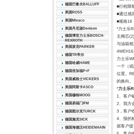
德国巴鲁夫BALLUFF
■行程限制
美国ROSS
■通过感应
美国Mixaco
■规格16
美国丹尼逊Denison
*力士乐Re
德国博世力士乐BOSCH-
主阀芯(
REXROTH
与油箱相
美国派克PARKER
4WEH
德国TR帝尔
力士乐W
德国哈威HAWE
一个（或
德国倍加福P+F
位置。R
美国威格士VICKERS
的换向。
美国阿斯卡ASCO
*
力士乐Re
美国穆格MOOG
1、客户
德国易福门IFM
2、我方
3，客户
德国图尔克TURCK
4、报的
德国施克SICK
据客户提
德国海德汉HEIDENHAIN
5、客户