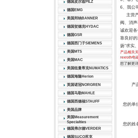
德国皮尔兹PILZ
6、我公
德国EMG
主营产
美国邦纳BANNER
阀、消声
德国贺德克HYDAC
诚欢迎各
德国GSR
靠良好的
德国西门子SIEMENS
扬“求实
美国MTS
产品相关
rexroth
美国MAC
想了解更
美国纽曼蒂克NUMATICS
德国海隆Herion
产
英国诺冠NORGREN
德国马勒MAHLE
德国西德福STAUFF
您的单
美国品牌
美国Measurement
Specialties
您的姓
德国弗尔德VERDER
德国SUCO苏克