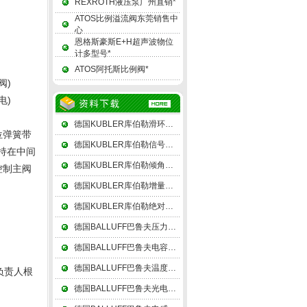
REXROTH液压泵广州直销*
ATOS比例溢流阀东莞销售中
心
恩格斯豪斯E+H超声波物位
计多型号*
ATOS阿托斯比例阀*
阀)
电)
德国KUBLER库伯勒滑环由上、下两组电刷和一个差动转接盘组成
位弹簧带
德国KUBLER库伯勒信号转换器由基准电压源（或恒流源）组成
持在中间
德国KUBLER库伯勒倾角仪精密角度测量是几何量测量的一个重要项目
控制主阀
德国KUBLER库伯勒增量式编码器在增减借助后部的判向电路和计数器来实现
德国KUBLER库伯勒绝对值编码器可以在单圈编码的基础上再增加圈数的编码
德国BALLUFF巴鲁夫压力传感器其中55、60度的划分属于功能性的，俗称管圆
德国BALLUFF巴鲁夫电容式传感器利用连接传感器和电子线路的引线电缆电容
德国BALLUFF巴鲁夫温度传感器测温可以用辐射法和比色法
负责人根
德国BALLUFF巴鲁夫光电传感器在接收器一个槽的两侧组成槽形光电