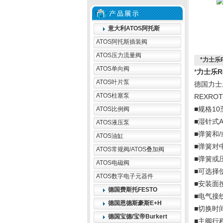
意大利ATOS阿托斯
ATOS阿托斯插装阀
ATOS压力流量阀
*力士乐R
ATOS单向阀
*
力士乐R
ATOS叶片泵
德国力士
ATOS柱塞泵
REXR
■规格10
ATOS比例阀
■湿针式
ATOS液压泵
■弹簧和
ATOS油缸
■弹簧对
ATOS常规阀/ATOS叠加阀
■弹簧或
ATOS电磁阀
■可选择
ATOS数字电子元器件
■安装面按D
德国费斯托FESTO
■电气接
德国恩德斯豪斯E+H
■切换时
德国宝德/宝帝Burkert
■主阀行程