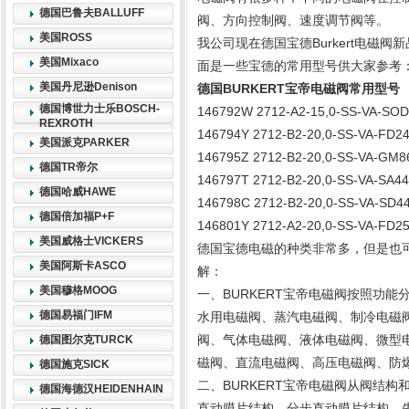
德国巴鲁夫BALLUFF
阀、方向控制阀、速度调节阀等。
美国ROSS
我公司现在德国宝德Burkert电磁
美国Mixaco
面是一些宝德的常用型号供大家参考
美国丹尼逊Denison
德国BURKERT宝帝电磁阀常用型号
德国博世力士乐BOSCH-
146792W 2712-A2-15,0-SS-VA-SOD
REXROTH
146794Y 2712-B2-20,0-SS-VA-FD2
美国派克PARKER
146795Z 2712-B2-20,0-SS-VA-GM8
德国TR帝尔
146797T 2712-B2-20,0-SS-VA-SA44
德国哈威HAWE
146798C 2712-B2-20,0-SS-VA-SD4
德国倍加福P+F
146801Y 2712-A2-20,0-SS-VA-FD2
美国威格士VICKERS
德国宝德电磁的种类非常多，但是也
美国阿斯卡ASCO
解：
美国穆格MOOG
一、BURKERT宝帝电磁阀按照功能
德国易福门IFM
水用电磁阀、蒸汽电磁阀、制冷电磁
阀、气体电磁阀、液体电磁阀、微型
德国图尔克TURCK
磁阀、直流电磁阀、高压电磁阀、防
德国施克SICK
二、BURKERT宝帝电磁阀从阀结
德国海德汉HEIDENHAIN
直动膜片结构、分步直动膜片结构、