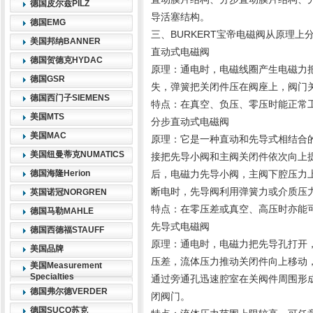
德国皮尔兹PILZ
导活塞结构。
德国EMG
三、BURKERT宝帝电磁阀从原理上
美国邦纳BANNER
直动式电磁阀
德国贺德克HYDAC
原理：通电时，电磁线圈产生电磁力
德国GSR
失，弹簧把关闭件压在阀座上，阀门
德国西门子SIEMENS
特点：在真空、负压、零压时能正常工
美国MTS
分步直动式电磁阀
美国MAC
原理：它是一种直动和先导式相结合
美国纽曼蒂克NUMATICS
接把先导小阀和主阀关闭件依次向上
德国海隆Herion
后，电磁力先导小阀，主阀下腔压力
断电时，先导阀利用弹簧力或介质压
英国诺冠NORGREN
特点：在零压差或真空、高压时亦能
德国马勒MAHLE
先导式电磁阀
德国西德福STAUFF
原理：通电时，电磁力把先导孔打开
美国品牌
压差，流体压力推动关闭件向上移动
美国Measurement
Specialties
通过旁通孔迅速腔室在关阀件周围形
德国弗尔德VERDER
闭阀门。
德国SUCO苏克