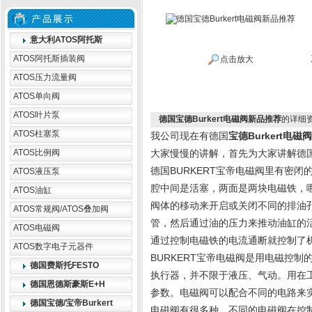
意大利ATOS阿托斯
ATOS阿托斯插装阀
点击放大
ATOS压力流量阀
ATOS单向阀
ATOS叶片泵
德国宝德Burkert电磁阀新品推荐
的详细
ATOS柱塞泵
我公司现在有德国
宝德Burkert电磁阀
ATOS比例阀
大家慢慢的讲解，首先为大家讲解德
德国BURKERT宝帝电磁阀里有密
ATOS液压泵
腔中间是活塞，两面是两块电磁铁，
ATOS油缸
阀体的移动来开启或关闭不同的排油
ATOS常规阀/ATOS叠加阀
管，然后通过油的压力来推动油缸的
ATOS电磁阀
通过控制电磁铁的电流通断就控制了
ATOS数字电子元器件
BURKERT宝帝电磁阀是用电磁控
德国费斯托FESTO
执行器，并不限于液压、气动。用在
德国恩德斯豪斯E+H
参数。电磁阀可以配合不同的电路来
德国宝德/宝帝Burkert
电磁阀有很多种，不同的电磁阀在控制