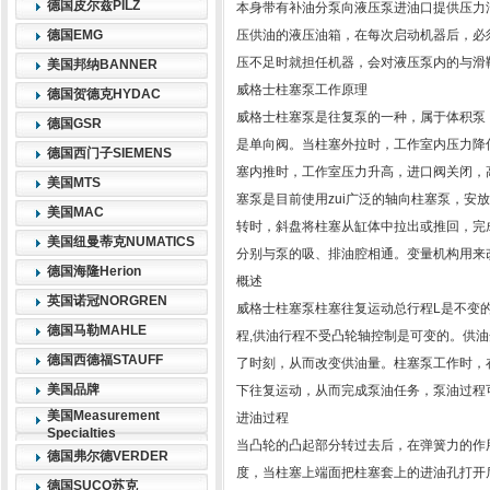
德国皮尔兹PILZ
本身带有补油分泵向液压泵进油口提供压力
德国EMG
压供油的液压油箱，在每次启动机器后，必
压不足时就担任机器，会对液压泵内的与滑
美国邦纳BANNER
威格士柱塞泵工作原理
德国贺德克HYDAC
威格士柱塞泵是往复泵的一种，属于体积泵
德国GSR
是单向阀。当柱塞外拉时，工作室内压力降
德国西门子SIEMENS
塞内推时，工作室压力升高，进口阀关闭，
美国MTS
塞泵是目前使用zui广泛的轴向柱塞泵，安
美国MAC
转时，斜盘将柱塞从缸体中拉出或推回，完
美国纽曼蒂克NUMATICS
分别与泵的吸、排油腔相通。变量机构用来
德国海隆Herion
概述
英国诺冠NORGREN
威格士柱塞泵柱塞往复运动总行程L是不变
德国马勒MAHLE
程,供油行程不受凸轮轴控制是可变的。供
德国西德福STAUFF
了时刻，从而改变供油量。柱塞泵工作时，
美国品牌
下往复运动，从而完成泵油任务，泵油过程
美国Measurement
进油过程
Specialties
当凸轮的凸起部分转过去后，在弹簧力的作
德国弗尔德VERDER
度，当柱塞上端面把柱塞套上的进油孔打开
德国SUCO苏克