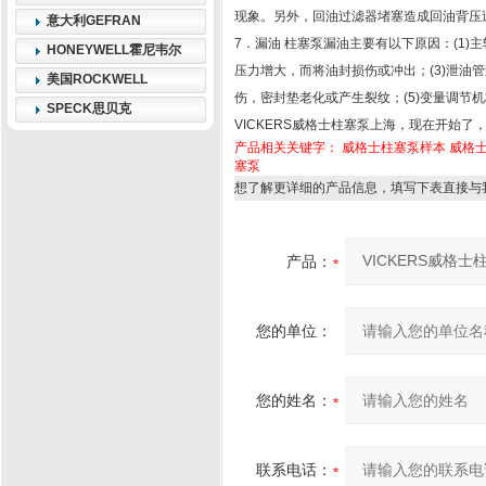
现象。另外，回油过滤器堵塞造成回油背压
意大利GEFRAN
7．漏油 柱塞泵漏油主要有以下原因：(1)
HONEYWELL霍尼韦尔
压力增大，而将油封损伤或冲出；(3)泄油
美国ROCKWELL
伤，密封垫老化或产生裂纹；(5)变量调节
SPECK思贝克
VICKERS威格士柱塞泵上海，现在开始
产品相关关键字：
威格士柱塞泵样本
威格
塞泵
想了解更详细的产品信息，填写下表直接与
产品：
您的单位：
您的姓名：
联系电话：