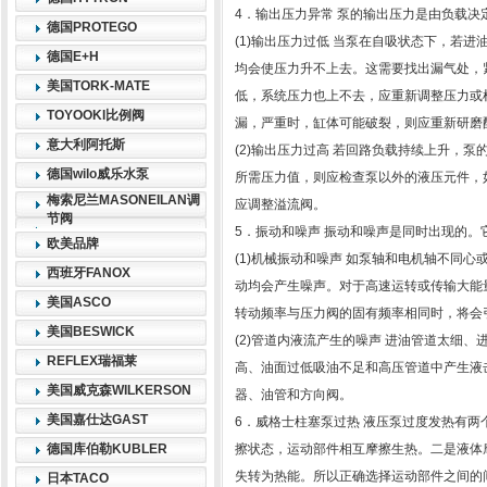
4．输出压力异常 泵的输出压力是由负载
德国PROTEGO
(1)输出压力过低 当泵在自吸状态下，若
德国E+H
均会使压力升不上去。这需要找出漏气处，
美国TORK-MATE
低，系统压力也上不去，应重新调整压力或
TOYOOKI比例阀
漏，严重时，缸体可能破裂，则应重新研磨
意大利阿托斯
(2)输出压力过高 若回路负载持续上升，
德国wilo威乐水泵
所需压力值，则应检查泵以外的液压元件，如
梅索尼兰MASONEILAN调
应调整溢流阀。
节阀
5．振动和噪声 振动和噪声是同时出现的
欧美品牌
(1)机械振动和噪声 如泵轴和电机轴不同
西班牙FANOX
动均会产生噪声。对于高速运转或传输大能
美国ASCO
转动频率与压力阀的固有频率相同时，将会
美国BESWICK
(2)管道内液流产生的噪声 进油管道太细
REFLEX瑞福莱
高、油面过低吸油不足和高压管道中产生液
美国威克森WILKERSON
器、油管和方向阀。
美国嘉仕达GAST
6．威格士柱塞泵过热 液压泵过度发热有
德国库伯勒KUBLER
擦状态，运动部件相互摩擦生热。二是液体
失转为热能。所以正确选择运动部件之间的
日本TACO