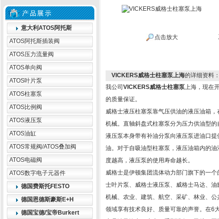
意大利ATOS阿托斯
点击放大
ATOS阿托斯插装阀
ATOS压力流量阀
ATOS单向阀
VICKERS威格士柱塞泵上海
的详细资料
ATOS叶片泵
我公司
VICKERS威格士柱塞泵
上海，现在
ATOS柱塞泵
的质量保证。
ATOS比例阀
威格士液压柱塞泵靠气压供油的液压油箱，
ATOS液压泵
机械。直轴斜盘式柱塞泵分为压力供油型的
ATOS油缸
液压泵本身带有补油分泵向液压泵进油口提
ATOS常规阀/ATOS叠加阀
油。对于自吸油型柱塞泵，液压油箱内的油
ATOS电磁阀
度越高，液压泵的使用寿命越长。
威格士是伊顿集团流体动力部门旗下的一个
ATOS数字电子元器件
士叶片泵、威格士液压泵、威格士马达、油
德国费斯托FESTO
机械、农业、建筑、航空、采矿、林业、公
德国恩德斯豪斯E+H
领域享有技术良好、质量可靠的声誉。在6大
德国宝德/宝帝Burkert