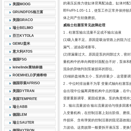
的液压反推力使缸体背离配油盘。缸体对配油
美国MOOG
即Fn/Ff=1.05~1.1，使泵工作正常
GRUNDFOS格兰富
体之间产生轻微磨损。
美国GRACO
威格士柱塞泵常见故障处理
瑞士BELIMO
1．柱塞泵输出流量不足或不输出油液
芬兰KYTOLA
(1)吸入量不足。原因是吸油管路上的阻力
GEMU盖米
漏气，滤油器堵塞等。
意大利ATOS
(2)泄漏量过大。原因是泵的间隙过大，密
德国FSG
量机构中的单向阀密封面配合不好，泵体和
leinelinde莱纳林德
混杂的异物判别泵被损坏的部位。
ROEMHELD罗姆希特
(3)倾斜盘倾角太小，泵的排量少，这需要
德国菲索AFRISO
2．中位时排油量不为零 变量式轴向柱塞
美国DYTRAN
会出现中位偏离调整机构中点的现象，在中
需要重新调零、紧固或更换。泵的角度维持
美国TEMPRITE
3．输出流量波动 输出流量波动与很多因
瑞士ABB
入变量机构，在控制活塞上划出阶痕、磨痕
德国LEM
件损坏、含有弹簧的控制活塞的阻尼器效能
瑞士SAUTER
力波动。这类故障一般要拆开液压泵，更换
德国HYTRON