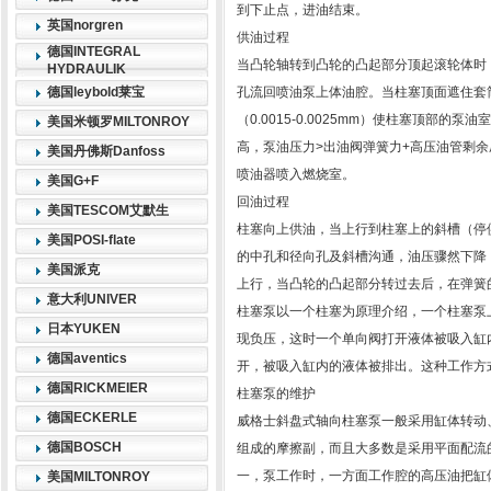
到下止点，进油结束。
英国norgren
供油过程
德国INTEGRAL
当凸轮轴转到凸轮的凸起部分顶起滚轮体时
HYDRAULIK
德国leybold莱宝
孔流回喷油泵上体油腔。当柱塞顶面遮住套
（0.0015-0.0025mm）使柱塞顶部
美国米顿罗MILTONROY
高，泵油压力>出油阀弹簧力+高压油管剩
美国丹佛斯Danfoss
喷油器喷入燃烧室。
美国G+F
回油过程
美国TESCOM艾默生
柱塞向上供油，当上行到柱塞上的斜槽（停
美国POSI-flate
的中孔和径向孔及斜槽沟通，油压骤然下降
美国派克
上行，当凸轮的凸起部分转过去后，在弹簧
意大利UNIVER
柱塞泵以一个柱塞为原理介绍，一个柱塞泵
日本YUKEN
现负压，这时一个单向阀打开液体被吸入缸
德国aventics
开，被吸入缸内的液体被排出。这种工作方
德国RICKMEIER
柱塞泵的维护
德国ECKERLE
威格士斜盘式轴向柱塞泵一般采用缸体转动
德国BOSCH
组成的摩擦副，而且大多数是采用平面配流
一，泵工作时，一方面工作腔的高压油把缸
美国MILTONROY