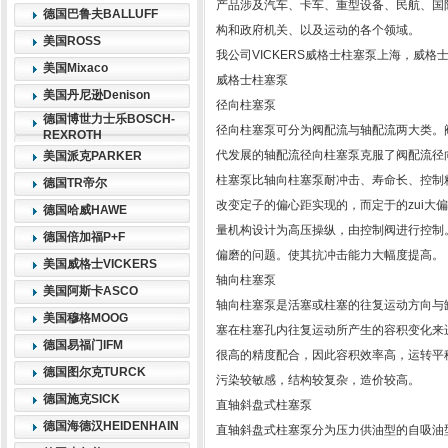
产品涉及汽车、卡车、重型设备、民航、国
德国巴鲁夫BALLUFF
构和政府机关、以及运动的各个领域。
美国ROSS
我公司VICKERS威格士柱塞泵上海，威
美国Mixaco
威格士柱塞泵
美国丹尼逊Denison
径向柱塞泵
德国博世力士乐BOSCH-
径向柱塞泵可分为阀配流与轴配流两大类。阀
REXROTH
代发展的轴配流径向柱塞泵克服了阀配流径
美国派克PARKER
柱塞泵比轴向柱塞泵耐冲击、寿命长、控制
德国TR帝尔
改变定子的偏心距实现的，而定于的zui大
德国哈威HAWE
量机构设计为高压操纵，由控制阀进行控制
德国倍加福P+F
偏磨的问题。使其抗冲击能力大幅度提高。
美国威格士VICKERS
轴向柱塞泵
美国阿斯卡ASCO
轴向柱塞泵是活塞或柱塞的往复运动方向与
美国穆格MOOG
塞在柱塞孔内往复运动所产生的容积变化来
德国易福门IFM
很高的精度配合，因此容积效率高，运转平
德国图尔克TURCK
污染较敏感，结构较复杂，造价较高。
德国施克SICK
直轴斜盘式柱塞泵
德国海德汉HEIDENHAIN
直轴斜盘式柱塞泵分为压力供油型的自吸油