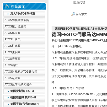
意大利ATOS阿托斯
点击放大
ATOS阿托斯插装阀
ATOS压力流量阀
德国FESTO伺服马达EMME-AS全国总代
ATOS单向阀
德国FESTO伺服马达EMM
ATOS叶片泵
我公司是
德国FESTO伺服马达EMME-AS
ATOS柱塞泵
绍一下FESTO伺服电机。
ATOS比例阀
伺服电机是指在伺服系统中控制机械元件运
FESTO伺服电机可使控制速度，位置精度
ATOS液压泵
伺服电机转子转速受输入信号控制，并能快
ATOS油缸
数小、线性度高、始动电压等特性，可把所
ATOS常规阀/ATOS叠加阀
流和交流伺服电动机两大类，其主要特点是
ATOS电磁阀
降。
ATOS数字电子元器件
FESTO伺服马达工作原理
德国费斯托FESTO
1、伺服系统（servo mechanism）是
德国恩德斯豪斯E+H
状态等输出被控量能够跟随输入目标（或给
德国宝德/宝帝Burkert
本上可以这样理解，伺服电机接收到1个脉