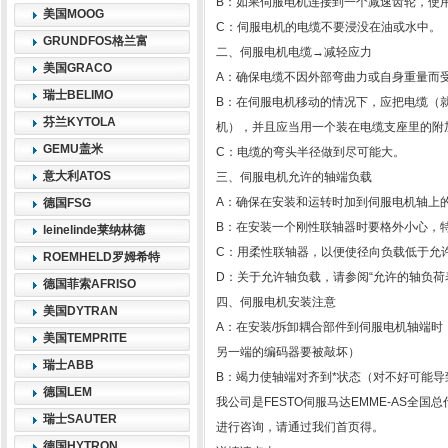
B：如果伺服电机连接到一个减速齿轮，使
美国MOOG
C：伺服电机的电缆不要浸没在油或水中。
GRUNDFOS格兰富
二、伺服电机电缆→减轻应力
美国GRACO
A：确保电缆不因外部弯曲力或自身重量而
瑞士BELIMO
B：在伺服电机移动的情况下，应把电缆（
芬兰KYTOLA
机），并且应当用一个装在电缆支座里的附加
GEMU盖米
C：电缆的弯头半径做到尽可能大。
意大利ATOS
三、伺服电机允许的轴端负载
A：确保在安装和运转时加到伺服电机轴上
德国FSG
B：在安装一个刚性联轴器时要格外小心，
leinelinde莱纳林德
C：用柔性联轴器，以便使径向负载低于允
ROEMHELD罗姆希特
D：关于允许轴负载，请参阅“允许的轴负荷
德国菲索AFRISO
四、伺服电机安装注意
美国DYTRAN
A：在安装/拆卸耦合部件到伺服电机轴端
美国TEMPRITE
另一端的编码器要被敲坏）
瑞士ABB
B：竭力使轴端对齐到*状态（对不好可能
德国LEM
我公司是FESTO伺服马达EMME-AS全
瑞士SAUTER
进行咨询，请通过我们首页得。
德国HYTRON