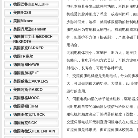
德国巴鲁夫BALLUFF
电机本身具备发出脉冲的功能，所以伺服电
美国ROSS
机接受的脉冲形成了呼应，或者叫闭环，如
美国Mixaco
少脉冲回来，这样，就能够很精确的控制电机
美国丹尼逊Denison
服电机分为有刷和无刷电机。有刷电机成本
德国博世力士乐BOSCH-
护，但维护不方便（换碳刷），产生电磁干
REXROTH
用场合。
美国派克PARKER
无刷电机体积小，重量轻，出力大，响应快
德国TR帝尔
智能化，其电子换相方式灵活，可以方波换
德国哈威HAWE
射很小，长寿命，可用于各种环境。
德国倍加福P+F
2、交流伺服电机也是无刷电机，分为同步
美国威格士VICKERS
大，可以做到很大的功率。大惯量，zui高
美国阿斯卡ASCO
运行的应用。
美国穆格MOOG
3、伺服电机内部的转子是永磁铁，驱动器控
德国易福门IFM
同时电机自带的编码器反馈信号给驱动器，
服电机的精度决定于编码器的精度（线数）
德国图尔克TURCK
交流伺服电机和无刷直流伺服电机在功能上
德国施克SICK
直流伺服是梯形波。但直流伺服比较简单，
德国海德汉HEIDENHAIN