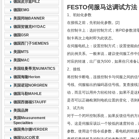
德国皮尔兹PILZ
FESTO伺服马达调试方法
德国EMG
1、初始化参数
美国邦纳BANNER
在接线之前，先初始化参数。[2]
德国贺德克HYDAC
在控制卡上：选好控制方式；将PID参数
德国GSR
制卡再次上电时即为此状态。
德国西门子SIEMENS
在伺服电机上：设置控制方式；设置使能由
美国MTS
的比例关系。一般来说，建议使伺服工作中的
美国MAC
对应的转速，出厂值为500，如果你只准备让
美国纽曼蒂克NUMATICS
2、接线
德国海隆Herion
将控制卡断电，连接控制卡与伺服之间的信
号线、伺服输出的编码器信号线。复查接线
英国诺冠NORGREN
动，而且可以用外力轻松转动，如果不是这
德国马勒MAHLE
是否可以正确检测到电机位置的变化，否则
德国西德福STAUFF
3、试方向
美国品牌
对于一个闭环控制系统，如果反馈信号的方
美国Measurement
Specialties
号。这是伺服应该以一个较低的速度转动，
德国弗尔德VERDER
参数。使用这个指令或参数，看电机的转速
德国SUCO苏克