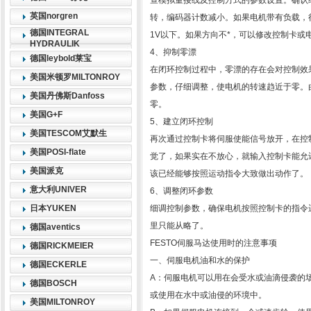
查模拟量接线及控制方式的参数设置。确认
英国norgren
转，编码器计数减小。如果电机带有负载，
德国INTEGRAL
1V以下。如果方向不*，可以修改控制卡或
HYDRAULIK
4、抑制零漂
德国leybold莱宝
在闭环控制过程中，零漂的存在会对控制效
美国米顿罗MILTONROY
参数，仔细调整，使电机的转速趋近于零。
美国丹佛斯Danfoss
零。
美国G+F
5、建立闭环控制
美国TESCOM艾默生
再次通过控制卡将伺服使能信号放开，在控
美国POSI-flate
觉了，如果实在不放心，就输入控制卡能允许
美国派克
该已经能够按照运动指令大致做出动作了。
意大利UNIVER
6、调整闭环参数
日本YUKEN
细调控制参数，确保电机按照控制卡的指令
里只能从略了。
德国aventics
FESTO伺服马达使用时的注意事项
德国RICKMEIER
一、伺服电机油和水的保护
德国ECKERLE
A：伺服电机可以用在会受水或油滴侵袭的
德国BOSCH
或使用在水中或油侵的环境中。
美国MILTONROY