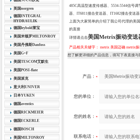
德国SUCO苏克
485C高温型速度传感器、5534-5544信号
英国norgren
器、IT6811撞击变送器、IT1682撞击变送
德国INTEGRAL
HYDRAULIK
上面为大家简单的介绍了我公司代理的美国M
德国leybold莱宝
的直接
美国Metrix振动变送
美国米顿罗MILTONROY
详情请点击
美国丹佛斯Danfoss
产品相关关键字：
metrix 美国迈确
metri
美国G+F
想了解更详细的产品信息，填写下表直接与
美国TESCOM艾默生
美国POSI-flate
产品：
美国派克
意大利UNIVER
日本YUKEN
您的单位：
德国aventics
德国RICKMEIER
您的姓名：
德国ECKERLE
德国BOSCH
联系电话：
美国MILTONROY