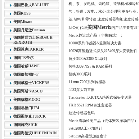
机、泵、发电机、齿轮箱、造纸机械和冷
德国巴鲁夫BALLUFF
气，管道，发电，水/污水处理和更多行业。非
美国ROSS
差, 键相和零转速 速度传感器和加速度传
美国Mixaco
美国Metrix
我公司代理
的产品主要有以
美国丹尼逊Denison
Metrix趋近式产品（非接触式）：
德国博世力士乐BOSCH-
REXROTH
10000系列传感器&监测解决方案
美国派克PARKER
10026高压趋近式探头和5499探头安装附件
德国TR帝尔
替换3300&3300 XL系列
德国哈威HAWE
替换3309 NSv & RAM系列
替换3000系列
德国倍加福P+F
11 mm 7200系列传感器
美国威格士VICKERS
5533探头前置器
美国阿斯卡ASCO
Trendsetter TXR/TXA趋近式探头变送器
美国穆格MOOG
TXR 5521 RPM转速变送器
德国易福门IFM
趋近传感器色码
德国图尔克TURCK
Metrix震动检测产品（壳体安装振动产品）
德国施克SICK
SA6200A工业加速计
德国海德汉HEIDENHAIN
SA6350高温型加速度计