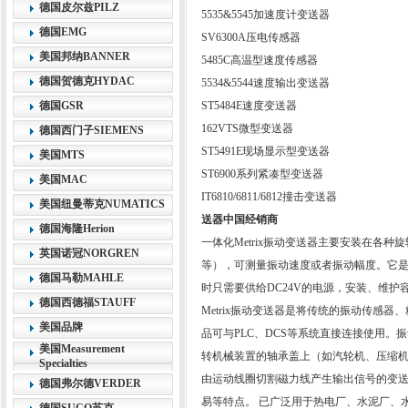
德国皮尔兹PILZ
5535&5545加速度计变送器
德国EMG
SV6300A压电传感器
美国邦纳BANNER
5485C高温型速度传感器
德国贺德克HYDAC
5534&5544速度输出变送器
德国GSR
ST5484E速度变送器
162VTS微型变送器
德国西门子SIEMENS
ST5491E现场显示型变送器
美国MTS
ST6900系列紧凑型变送器
美国MAC
IT6810/681
美国纽曼蒂克NUMATICS
送器中国经销商
德国海隆Herion
一体化Metrix振动变送器主要安装在各
英国诺冠NORGREN
等），可测量振动速度或者振动幅度。它
德国马勒MAHLE
时只需要供给DC24V的电源，安装、维护
德国西德福STAUFF
Metrix振动变送器是将传统的振动传感
美国品牌
品可与PLC、DCS等系统直接连接使用
美国Measurement
转机械装置的轴承盖上（如汽轮机、压缩
Specialties
由运动线圈切割磁力线产生输出信号的变送
德国弗尔德VERDER
易等特点。 已广泛用于热电厂、水泥厂、