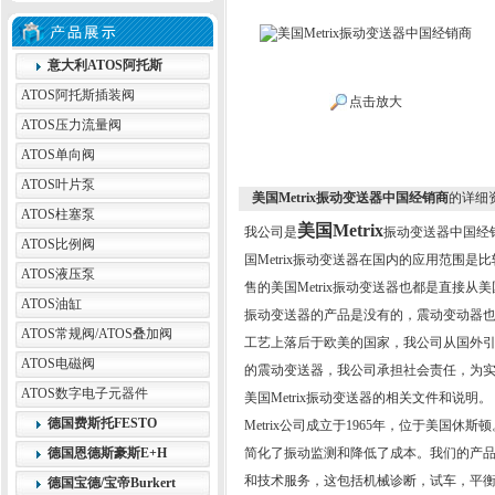
意大利ATOS阿托斯
ATOS阿托斯插装阀
点击放大
ATOS压力流量阀
ATOS单向阀
ATOS叶片泵
美国Metrix振动变送器中国经销商
的详细
ATOS柱塞泵
美国Metrix
我公司是
振动变送器中国经销
ATOS比例阀
国Metrix振动变送器在国内的应用范围
ATOS液压泵
售的美国Metrix振动变送器也都是直接从
ATOS油缸
振动变送器的产品是没有的，震动变动器
ATOS常规阀/ATOS叠加阀
工艺上落后于欧美的国家，我公司从国外
ATOS电磁阀
的震动变送器，我公司承担社会责任，为
ATOS数字电子元器件
美国Metrix振动变送器的相关文件和说明。
德国费斯托FESTO
Metrix公司成立于1965年，位于美国休
德国恩德斯豪斯E+H
简化了振动监测和降低了成本。我们的产
和技术服务，这包括机械诊断，试车，平
德国宝德/宝帝Burkert