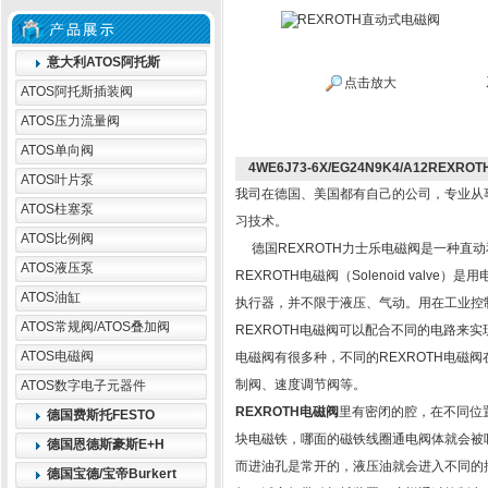
意大利ATOS阿托斯
点击放大
ATOS阿托斯插装阀
ATOS压力流量阀
ATOS单向阀
4WE6J73-6X/EG24N9K4/A12REX
ATOS叶片泵
我司在德国、美国都有自己的公司，专业从
ATOS柱塞泵
习技术。
ATOS比例阀
德国REXROTH力士乐电磁阀是一种直
ATOS液压泵
REXROTH电磁阀（Solenoid val
ATOS油缸
执行器，并不限于液压、气动。用在工业控
ATOS常规阀/ATOS叠加阀
REXROTH电磁阀可以配合不同的电路来实
ATOS电磁阀
电磁阀有很多种，不同的REXROTH电磁
制阀、速度调节阀等。
ATOS数字电子元器件
REXROTH电磁阀
里有密闭的腔，在不同位
德国费斯托FESTO
块电磁铁，哪面的磁铁线圈通电阀体就会被
德国恩德斯豪斯E+H
而进油孔是常开的，液压油就会进入不同的
德国宝德/宝帝Burkert