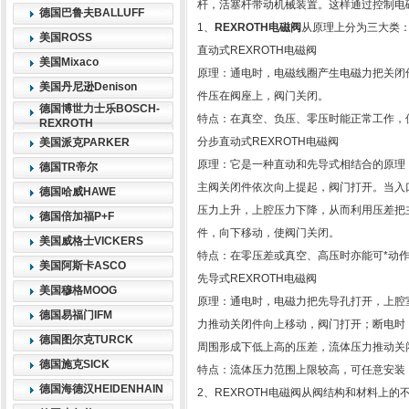
杆，活塞杆带动机械装置。这样通过控制电
德国巴鲁夫BALLUFF
1、
REXROTH电磁阀
从原理上分为三大类
美国ROSS
直动式REXROTH电磁阀
美国Mixaco
原理：通电时，电磁线圈产生电磁力把关闭
美国丹尼逊Denison
件压在阀座上，阀门关闭。
德国博世力士乐BOSCH-
特点：在真空、负压、零压时能正常工作，但
REXROTH
分步直动式REXROTH电磁阀
美国派克PARKER
原理：它是一种直动和先导式相结合的原理
德国TR帝尔
主阀关闭件依次向上提起，阀门打开。当入
德国哈威HAWE
压力上升，上腔压力下降，从而利用压差把
德国倍加福P+F
件，向下移动，使阀门关闭。
美国威格士VICKERS
特点：在零压差或真空、高压时亦能可*动
美国阿斯卡ASCO
先导式REXROTH电磁阀
美国穆格MOOG
原理：通电时，电磁力把先导孔打开，上腔
德国易福门IFM
力推动关闭件向上移动，阀门打开；断电时
德国图尔克TURCK
周围形成下低上高的压差，流体压力推动关
德国施克SICK
特点：流体压力范围上限较高，可任意安装
德国海德汉HEIDENHAIN
2、REXROTH电磁阀从阀结构和材料上