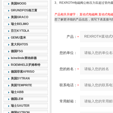
3、REXROTH电磁阀公称压力应超过管内
美国MOOG
GRUNDFOS格兰富
产品相关关键字：
直动式电磁阀
直动式电
美国GRACO
想了解更详细的产品信息，填写下表直接与
瑞士BELIMO
芬兰KYTOLA
产品：
GEMU盖米
意大利ATOS
德国FSG
您的单位：
leinelinde莱纳林德
ROEMHELD罗姆希特
您的姓名：
德国菲索AFRISO
美国DYTRAN
联系电话：
美国TEMPRITE
瑞士ABB
德国LEM
常用邮箱：
瑞士SAUTER
德国HYTRON