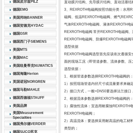
德国皮尔兹PILZ
直动膜片结构、先导膜片结构、直动活塞结
德国EMG
3、REXROTH电磁阀按照功能分类：水用R
磁阀、低温REXROTH电磁阀、燃气REXR
美国邦纳BANNER
气体REXROTH电磁阀、液体REXROTH
德国贺德克HYDAC
REXROTH电磁阀 常开REXROTH电磁阀
德国GSR
REXROTH电磁阀、防爆REXROTH电磁阀
德国西门子SIEMENS
选型依据
美国MTS
REXROTH电磁阀选型首先应该依次遵循
美国MAC
面的现场工况（即管道参数、流体参数、压
美国纽曼蒂克NUMATICS
选型依据：
德国海隆Herion
1、根据管道参数选择REXROTH电磁阀的
英国诺冠NORGREN
1）按照现场管道内径尺寸或流量要求来确
德国马勒MAHLE
2）接口方式，一般>DN50要选择法兰接口
德国西德福STAUFF
2、根据流体参数选择REXROTH电磁阀的
美国品牌
1）腐蚀性流体：宜选用耐腐蚀REXROT
美国Measurement
REXROTH电磁阀；
Specialties
2）高温流体：要选择采用耐高温的电工材料
德国弗尔德VERDER
类型的；
德国SUCO苏克