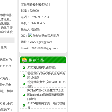
宏远商务楼14楼13A11
邮编：523000
比例控制技
电话：0769-89978203
流体流量、
手机: 13326885465
磁线圈设
，确保了即
联系人: 曾经理
和响应速度
QQ：
网址：
www.dgmzgy.com
厂原装
E-mail：
2623702916@qq.com
代原有的
OS比例
ATOS比例阀功能特性
贺德克HYDAC电子压力开关
现货供应
和方向，
现货供应力士乐REXROTH比
而使用电
例阀
ROTARYINCREMENTAL德
制） 和伺
国heidenhain海德汉编码器进
口出售
ATOS电磁阀东莞一级代理销
OS比例阀
售
的基础下：