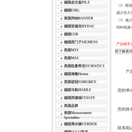
德国皮尔兹PILZ
（2）能
德国EMG
减少压力
美国邦纳BANNER
（3）减
德国贺德克HYDAC
同时电液
德国GSR
德国西门子SIEMENS
产品相关
美国MTS
想了解更
美国MAC
美国纽曼蒂克NUMATICS
产
德国海隆Herion
英国诺冠NORGREN
德国马勒MAHLE
您的单
德国西德福STAUFF
美国品牌
您的姓
美国Measurement
Specialties
德国弗尔德VERDER
联系电