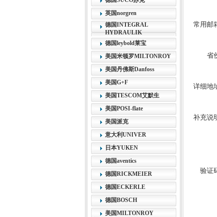
德国SUCO苏克
英国norgren
常用邮
德国INTEGRAL
HYDRAULIK
德国leybold莱宝
省
美国米顿罗MILTONROY
美国丹佛斯Danfoss
美国G+F
详细地
美国TESCOM艾默生
美国POSI-flate
补充说
美国派克
意大利UNIVER
日本YUKEN
德国aventics
验证
德国RICKMEIER
德国ECKERLE
德国BOSCH
美国MILTONROY