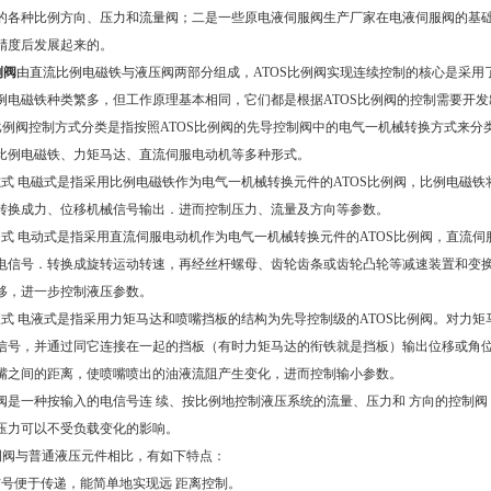
的各种比例方向、压力和流量阀；二是一些原电液伺服阀生产厂家在电液伺服阀的基
精度后发展起来的。
例阀
由直流比例电磁铁与液压阀两部分组成，ATOS比例阀实现连续控制的核心是采用
例电磁铁种类繁多，但工作原理基本相同，它们都是根据ATOS比例阀的控制需要开发
S比例阀控制方式分类是指按照ATOS比例阀的先导控制阀中的电气一机械转换方式来分
比例电磁铁、力矩马达、直流伺服电动机等多种形式。
磁式 电磁式是指采用比例电磁铁作为电气一机械转换元件的ATOS比例阀，比例电磁铁
转换成力、位移机械信号输出．进而控制压力、流量及方向等参数。
动式 电动式是指采用直流伺服电动机作为电气一机械转换元件的ATOS比例阀，直流伺
电信号．转换成旋转运动转速，再经丝杆螺母、齿轮齿条或齿轮凸轮等减速装置和变
移，进一步控制液压参数。
液式 电液式是指采用力矩马达和喷嘴挡板的结构为先导控制级的ATOS比例阀。对力矩
信号，并通过同它连接在一起的挡板（有时力矩马达的衔铁就是挡板）输出位移或角
嘴之间的距离，使喷嘴喷出的油液流阻产生变化，进而控制输小参数。
阀是一种按输入的电信号连 续、按比例地控制液压系统的流量、压力和 方向的控制阀
压力可以不受负载变化的影响。
比例阀与普通液压元件相比，有如下特点：
信号便于传递，能简单地实现远 距离控制。