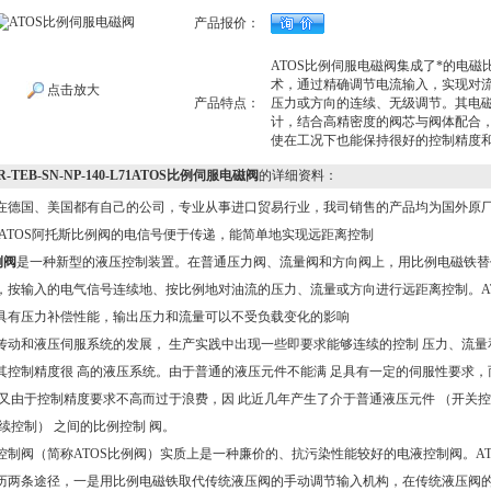
产品报价：
ATOS比例伺服电磁阀集成了*的电磁
术，通过精确调节电流输入，实现对
点击放大
产品特点：
压力或方向的连续、无级调节。其电
计，结合高精密度的阀芯与阀体配合
使在工况下也能保持很好的控制精度
R-TEB-SN-NP-140-L71ATOS比例伺服电磁阀
的详细资料：
在德国、美国都有自己的公司，专业从事进口贸易行业，我司销售的产品均为国外原
TOS阿托斯比例阀的电信号便于传递，能简单地实现远距离控制
例阀
是一种新型的液压控制装置。在普通压力阀、流量阀和方向阀上，用比例电磁铁替
，按输入的电气信号连续地、按比例地对油流的压力、流量或方向进行远距离控制。AT
具有压力补偿性能，输出压力和流量可以不受负载变化的影响
传动和液压伺服系统的发展， 生产实践中出现一些即要求能够连续的控制 压力、流量
其控制精度很 高的液压系统。由于普通的液压元件不能满 足具有一定的伺服性要求，
阀又由于控制精度要求不高而过于浪费，因 此近几年产生了介于普通液压元件 （开关控
连续控制） 之间的比例控制 阀。
控制阀（简称ATOS比例阀）实质上是一种廉价的、抗污染性能较好的电液控制阀。AT
历两条途径，一是用比例电磁铁取代传统液压阀的手动调节输入机构，在传统液压阀