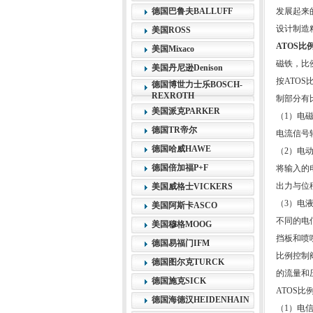
德国巴鲁夫BALLUFF
发展起来
设计制造
美国ROSS
ATOS比
美国Mixaco
磁铁，比
美国丹尼逊Denison
按ATO
德国博世力士乐BOSCH-
REXROTH
制部分有
美国派克PARKER
（1）电
德国TR帝尔
电流信号
德国哈威HAWE
（2）电
德国倍加福P+F
将输入的
出力与位
美国威格士VICKERS
（3）电
美国阿斯卡ASCO
不同的电
美国穆格MOOG
挡板和喷
德国易福门IFM
比例控制
德国图尔克TURCK
的流量和
德国施克SICK
ATOS
德国海德汉HEIDENHAIN
（1）电