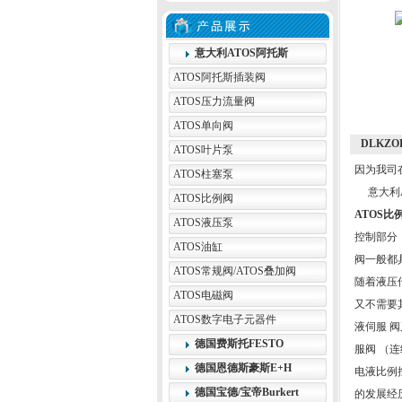
意大利ATOS阿托斯
ATOS阿托斯插装阀
ATOS压力流量阀
ATOS单向阀
DLKZO
ATOS叶片泵
因为我司
ATOS柱塞泵
意大利A
ATOS比例阀
ATOS比
ATOS液压泵
控制部分
ATOS油缸
阀一般都
ATOS常规阀/ATOS叠加阀
随着液压
ATOS电磁阀
又不需要
ATOS数字电子元器件
液伺服 
德国费斯托FESTO
服阀 （
德国恩德斯豪斯E+H
电液比例
德国宝德/宝帝Burkert
的发展经