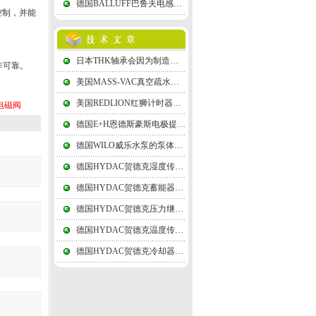
德国BALLUFF巴鲁夫电感式传感器次级绕组用差动形式连接，故称差动变压器式
控制，并能
日本THK轴承会因为制造精度，材料均匀程度的差异
作可靠。
美国MASS-VAC真空疏水阀靠工作压力推开阀片，凝结水又继续排放,循环工作
美国REDLION红狮计时器接正极的放电针和墨粉纸盘到接负极的纸盘轴
电磁阀
德国E+H恩德斯豪斯电极提供电子交换的场所，实际应用时可采用任何惰性金属
德国WILO威乐水泵的泵体是采用水平接缝进行装配的
德国HYDAC贺德克湿度传感器测温精度须足±0.3℃以上，起码是±0.5℃的
德国HYDAC贺德克蓄能器的隔膜体积变化量小，常用于吸收压力脉动
德国HYDAC贺德克压力继电器启闭时，有两个液压泵，高压小流量泵
德国HYDAC贺德克温度传感器辐射测温技术逐渐由可见光向红外线扩展
德国HYDAC贺德克冷却器由筒体上的接管进口，顺序经各折流通道