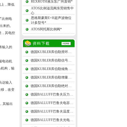
REXROTH液压泵广州直销*
础上，降低
ATOS比例溢流阀东莞销售中
心
恩格斯豪斯E+H超声波物位
了比例电
计多型号*
出来的。
ATOS阿托斯比例阀*
类，其电控
将输入的
德国KUBLER库伯勒滑环由上、下两组电刷和一个差动转接盘组成
德国KUBLER库伯勒信号转换器由基准电压源（或恒流源）组成
服电动机
换机构，输
德国KUBLER库伯勒倾角仪精密角度测量是几何量测量的一个重要项目
德国KUBLER库伯勒增量式编码器在增减借助后部的判向电路和计数器来实现
马达输入
德国KUBLER库伯勒绝对值编码器可以在单圈编码的基础上再增加圈数的编码
位移，改变
德国BALLUFF巴鲁夫压力传感器其中55、60度的划分属于功能性的，俗称管圆
德国BALLUFF巴鲁夫电容式传感器利用连接传感器和电子线路的引线电缆电容
，其输出
德国BALLUFF巴鲁夫温度传感器测温可以用辐射法和比色法
德国BALLUFF巴鲁夫光电传感器在接收器一个槽的两侧组成槽形光电