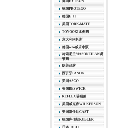
德国HYTRON
德国PROTEGO
德国E+H
美国TORK-MATE
TOYOOKI比例阀
意大利阿托斯
德国wilo威乐水泵
梅索尼兰MASONEILAN调
节阀
欧美品牌
西班牙FANOX
美国ASCO
美国BESWICK
REFLEX瑞福莱
美国威克森WILKERSON
美国嘉仕达GAST
德国库伯勒KUBLER
日本TACO