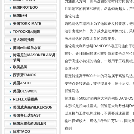
力油输入方向，则马达轴按顺时针方向旋转
德国PROTEGO
且影响它的转速和转向。斜盘倾角越大，产
德国E+H
齿轮马达
美国TORK-MATE
齿轮马达在结构上为了适应正反转要求，进
油引出壳体外；为了减少启动摩擦力矩，采用
TOYOOKI比例阀
液压马达的齿数比泵的齿数要多。
意大利阿托斯
齿轮意大利丹佛斯DANFOSS液压马达由
德国wilo威乐水泵
转矩。并且瞬间转速和转矩随着啮合点的位置
梅索尼兰MASONEILAN调
节阀
合于高速小转矩的场合。一般用于工程机械
欧美品牌
高速马达
西班牙FANOX
额定转速高于500r/min的马达属于高
美国ASCO
要特点是转速高，转动惯量小，便于启动、
低速马达
美国BESWICK
转速低于500r/min的意大利丹佛斯DAN
REFLEX瑞福莱
本形式是径向柱塞式。低速意大利丹佛斯DA
美国威克森WILKERSON
以直接与工作机构连接，不需要减速装置，使
美国嘉仕达GAST
输出扭矩较大，可达几千到几万Nm，因此又
德国库伯勒KUBLER
案例
日本TACO