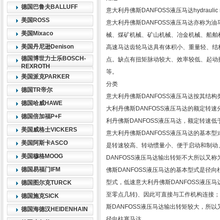
德国巴鲁夫BALLUFF
意大利丹佛斯DANFOSS液压马达hydraulic m
美国ROSS
意大利丹佛斯DANFOSS液压马达亦称为
美国Mixaco
械、煤矿机械、矿山机械、冶金机械、船舶
美国丹尼逊Denison
高速马达齿轮马达具有体积小、重量轻、结
德国博世力士乐BOSCH-
点。缺点有扭矩脉动较大、效率较低、起动扭
REXROTH
等。
美国派克PARKER
分类
德国TR帝尔
意大利丹佛斯DANFOSS液压马达按其结
德国哈威HAWE
大利丹佛斯DANFOSS液压马达的额定转速
德国倍加福P+F
利丹佛斯DANFOSS液压马达，额定转速低于
美国威格士VICKERS
意大利丹佛斯DANFOSS液压马达的基本
美国阿斯卡ASCO
是转速较高、转动惯量小、便于启动和制动
美国穆格MOOG
DANFOSS液压马达输出转矩不大所以又称
德国易福门IFM
佛斯DANFOSS液压马达的基本型式是径
型式，低速意大利丹佛斯DANFOSS液压
德国图尔克TURCK
至零点几转)、因此可直接与工作机构连接
德国施克SICK
斯DANFOSS液压马达输出转矩较大，所以
德国海德汉HEIDENHAIN
径向柱塞马达