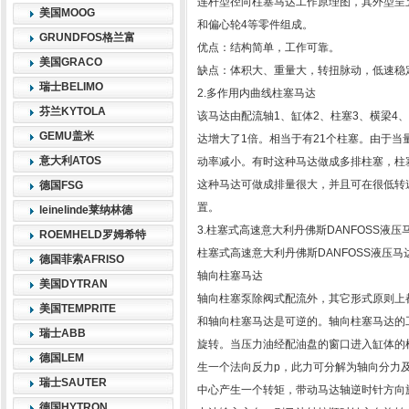
连杆型径向柱塞马达工作原理图，其外型呈五
美国MOOG
和偏心轮4等零件组成。
GRUNDFOS格兰富
优点：结构简单，工作可靠。
美国GRACO
缺点：体积大、重量大，转扭脉动，低速稳
瑞士BELIMO
2.多作用内曲线柱塞马达
芬兰KYTOLA
该马达由配流轴1、缸体2、柱塞3、横梁4
GEMU盖米
达增大了1倍。相当于有21个柱塞。由于
意大利ATOS
动率减小。有时这种马达做成多排柱塞，柱
这种马达可做成排量很大，并且可在很低转
德国FSG
置。
leinelinde莱纳林德
3.柱塞式高速意大利丹佛斯DANFOSS液压
ROEMHELD罗姆希特
柱塞式高速意大利丹佛斯DANFOSS液压
德国菲索AFRISO
轴向柱塞马达
美国DYTRAN
轴向柱塞泵除阀式配流外，其它形式原则上都
美国TEMPRITE
和轴向柱塞马达是可逆的。轴向柱塞马达的
瑞士ABB
旋转。当压力油经配油盘的窗口进入缸体的
德国LEM
生一个法向反力p，此力可分解为轴向分力
瑞士SAUTER
中心产生一个转矩，带动马达轴逆时针方向
德国HYTRON