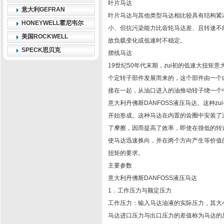
叶片马达
意大利GEFRAN
叶片马达与其他类型马达相比较具有结构紧
HONEYWELL霍尼韦尔
小、但抗污染能力比齿轮马达差、且转速不能太
美国ROCKWELL
故负载变化或低速时不稳定。
SPECK思贝克
摆线马达
19世纪50年代末期，zui初的低速大扭矩意
个定转子部件发展而来的，这个部件由一个
接在一起，从油口进入的油推动转子绕一个
意大利丹佛斯DANFOSS液压马达。这种
开始形成。这种马达在内置的齿圈中安装了
了摩擦，因而提高了效率，即使在很低的转
使马达迅速换向，并在两个方向产生等价值
扭矩的要求。
主要参数
意大利丹佛斯DANFOSS液压马达
1．工作压力与额定压力
工作压力：输入马达油液的实际压力，其大
马达进口压力与出口压力的差值称为马达的