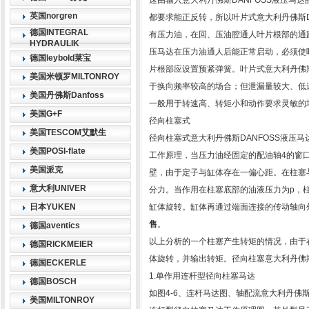
速由输入意大利丹佛斯DANFOSS液压马达
英国norgren
都要求能正反转，所以叶片式意大利丹佛斯D
德国INTEGRAL
有压力油，在回、压油腔通人叶片根部的通路
HYDRAULIK
压马达在压力油通人后能正常启动，必须使
德国leybold莱宝
片根部应设置预紧弹簧。叶片式意大利丹佛斯
美国米顿罗MILTONROY
于换向频率较高的场合；但泄漏量较大、低速
美国丹佛斯Danfoss
一般用于转速高、转矩小和动作要求灵敏的
美国G+F
径向柱塞式
美国TESCOM艾默生
径向柱塞式意大利丹佛斯DANFOSS液压马
美国POSI-flate
工作原理，当压力油经固定的配油轴4的窗
美国派克
壁，由于定子与缸体存在一偏心距。在柱塞
意大利UNIVER
分力。当作用在柱塞底部的油液压力为p，
日本YUKEN
缸体旋转。缸体再通过端面连接的传动轴向
售
。
德国aventics
以上分析的一个柱塞产生转矩的情况，由于
德国RICKMEIER
体旋转，并输出转矩。径向柱塞意大利丹佛斯
德国ECKERLE
1.单作用连杆型径向柱塞马达
德国BOSCH
如图4-6、连杆马达图、轴配流意大利丹佛
美国MILTONROY