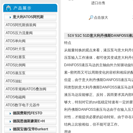
意大利ATOS阿托斯
点击放大
ATOS阿托斯插装阀
ATOS压力流量阀
51V 51C 51D意大利丹佛斯DANFOS
ATOS单向阀
特点
ATOS叶片泵
从能量转换的观点来看，液压泵与意大利丹佛
ATOS柱塞泵
压泵输入工作液体，都可使其变成意大利丹佛
ATOS比例阀
DANFOSS液压马达的主轴由外力矩驱动
素--密闭而又可以周期变化的容积和相应的
ATOS液压泵
但是，由于意大利丹佛斯DANFOSS液压
ATOS油缸
同类型的意大利丹佛斯DANFOSS液压马达
ATOS常规阀/ATOS叠加阀
液压马达应能够正、反转，因而要求其内部结
ATOS电磁阀
够大，特别对它的zui低稳定转速有一定的
ATOS数字电子元器件
利丹佛斯DANFOSS液压马达由于在输入
德国费斯托FESTO
封性，才能提供必要的起动转矩。由于存在着
德国恩德斯豪斯E+H
结构上比较相似，但不能可逆工作。
德国宝德/宝帝Burkert
用途