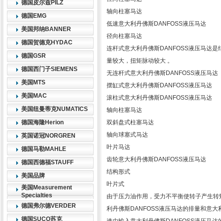
德国皮尔兹PILZ
轴向柱塞马达
德国EMG
低速意大利丹佛斯DANFOSS液压马达
美国邦纳BANNER
径向柱塞马达
德国贺德克HYDAC
连杆式意大利丹佛斯DANFOSS液压马达
德国GSR
量较大，扭矩脉动较大 。
德国西门子SIEMENS
无连杆式意大利丹佛斯DANFOSS液压马达
美国MTS
摆缸式意大利丹佛斯DANFOSS液压马达
美国MAC
滚柱式意大利丹佛斯DANFOSS液压马达
美国纽曼蒂克NUMATICS
轴向柱塞马达
德国海隆Herion
双斜盘式柱塞马达
轴向球塞式马达
英国诺冠NORGREN
叶片马达
德国马勒MAHLE
齿轮意大利丹佛斯DANFOSS液压马达
德国西德福STAUFF
结构形式
美国品牌
叶片式
美国Measurement
Specialties
由于压力油作用，受力不平衡使转子产生转矩
德国弗尔德VERDER
利丹佛斯DANFOSS液压马达的排量和意大
德国SUCO苏克