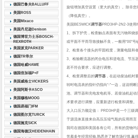
德国巴鲁夫BALLUFF
旋钮增加真空设置（更大的真空）。除非您
美国ROSS
（降低真空）。
美国Mixaco
美国BESWICK
调节器
PRD3HP-2N2-3
美国丹尼逊Denison
1、拆下护壳，检查触点表面有无污物和烧
德国博世力士乐BOSCH-
REXROTH
或平面不平而导致接触不良，一般用“00"
美国派克PARKER
2、检查各个接头的牢固程度，测量电阻和
德国TR帝尔
3、检验断流器的闭合电压和逆电流、节压
德国哈威HAWE
若不符合要求，应进行调整。
德国倍加福P+F
4、检查调整后的
调节器
，在起动柴油机时
美国威格士VICKERS
转时电流表的指针仍指向“-"一边，这说明
美国阿斯卡ASCO
池、调节器和充电发电机等。若柴油机起动至
美国穆格MOOG
术要求进行调整，应重新进行检查和调整。
德国易福门IFM
大入口压力额定值： PRD3HP是一个三级调
德国图尔克TURCK
于源流体直接来自高压压缩气瓶的应用而
德国施克SICK
我司在德国和美国各有公司，所有的货物均
德国海德汉HEIDENHAIN
凭着多年经营经验,熟悉并了解市场行情,赢