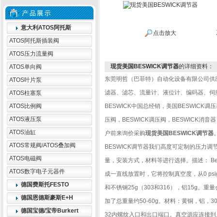
意大利ATOS阿托斯
点击放大
ATOS阿托斯插装阀
ATOS压力流量阀
现货美国BESWICK调节器
的详细资料：
ATOS单向阀
东莞明哲（巴菲特）自动化设备有限公司供
ATOS叶片泵
滤器、滤芯、流量计、液位计、编码器、伺
ATOS柱塞泵
ATOS比例阀
BESWICK中国总经销，美国BESWICK调压
ATOS液压泵
压阀，BESWICK调压阀，BESWICK
ATOS油缸
户前来询价采购
现货美国BESWICK调节器
ATOS常规阀/ATOS叠加阀
BESWICK调节器我们高度可定制的压力
ATOS电磁阀
量，安装方式，材料等进行选择。描述： Besw
ATOS数字电子元器件
成一直线放置时，它将控制真空度，从0 psig（29
德国费斯托FESTO
和不锈钢25g（303和316），铝15g
德国恩德斯豪斯E+H
加了总重量约50-60g。材料：黄铜，铝，30
德国宝德/宝帝Burkert
32内螺纹入口和出口端口。真空源应连接