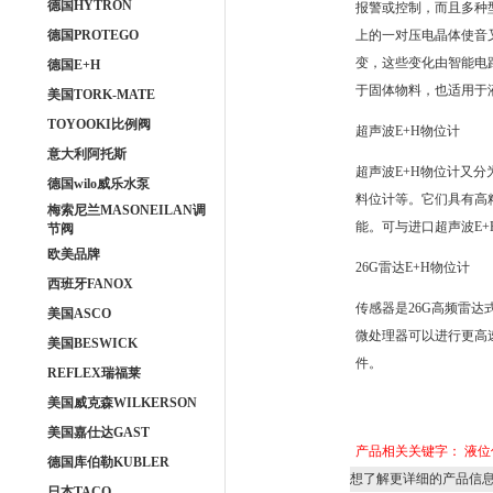
德国HYTRON
报警或控制，而且多种
德国PROTEGO
上的一对压电晶体使音
变，这些变化由智能电
德国E+H
于固体物料，也适用于
美国TORK-MATE
TOYOOKI比例阀
超声波E+H物位计
意大利阿托斯
超声波E+H物位计又
德国wilo威乐水泵
料位计等。它们具有高
梅索尼兰MASONEILAN调
能。可与进口超声波E
节阀
欧美品牌
26G雷达E+H物位计
西班牙FANOX
传感器是26G高频雷
美国ASCO
微处理器可以进行更高
美国BESWICK
件。
REFLEX瑞福莱
美国威克森WILKERSON
美国嘉仕达GAST
产品相关关键字：
液位
德国库伯勒KUBLER
想了解更详细的产品信
日本TACO