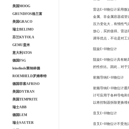
美国MOOG
雷达E+H物位计采用
GRUNDFOS格兰富
金属、非金属容器或管
美国GRACO
压力变化大，有惰性气
瑞士BELIMO
放心，买的值得。雷达
芬兰KYTOLA
调等优点，不论是对工
GEMU盖米
阻旋E+H物位计
意大利ATOS
阻旋E+H物位计具有
德国FSG
的性价比。因此，对于
leinelinde莱纳林德
ROEMHELD罗姆希特
射频导纳E+H物位计
德国菲索AFRISO
射频导纳E+H物位计通
美国DYTRAN
计可应用于各种导电和
美国TEMPRITE
以将控制器拆除更换维
瑞士ABB
音叉E+H物位计
德国LEM
瑞士SAUTER
音叉E+H物位计不受