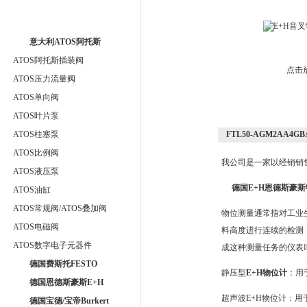
意大利ATOS阿托斯
ATOS阿托斯插装阀
点击
ATOS压力流量阀
ATOS单向阀
ATOS叶片泵
ATOS柱塞泵
FTL50-AGM2AA4
ATOS比例阀
我公司是一家以经销销
ATOS液压泵
德国E+H恩德斯豪
ATOS油缸
ATOS常规阀/ATOS叠加阀
物位测量通常指对工业
ATOS电磁阀
料高度进行连续的检测
ATOS数字电子元器件
成这种测量任务的仪表叫
德国费斯托FESTO
静压型
E+H物位计
：用
德国恩德斯豪斯E+H
超声波E+H物位计：
德国宝德/宝帝Burkert