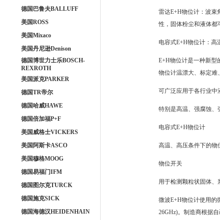
德国巴鲁夫BALLUFF
雷达E+H物位计：波
美国ROSS
性，固体粉尘和液体都
美国Mixaco
电容式E+H物位计：
美国丹尼逊Denison
德国博世力士乐BOSCH-
E+H物位计是一种新
REXROTH
物位计温漂大、标定难
美国派克PARKER
可广泛应用于各行业中
德国TR帝尔
德国哈威HAWE
特别是高温、强腐蚀、
德国倍加福P+F
电容式E+H物位计
美国威格士VICKERS
美国阿斯卡ASCO
高温、高压条件下的物
美国穆格MOOG
物位开关
德国易福门IFM
用于检测颗粒状固体、
德国图尔克TURCK
德国施克SICK
微波E+H物位计使用的微波
德国海德汉HEIDENHAIN
26GHz)。制造商根