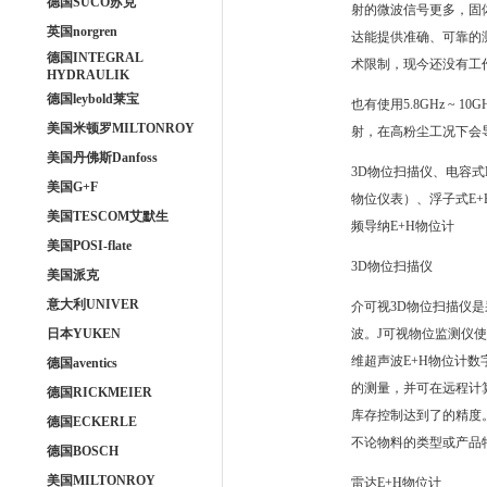
德国SUCO苏克
射的微波信号更多，固
英国norgren
达能提供准确、可靠的
德国INTEGRAL
术限制，现今还没有工
HYDRAULIK
德国leybold莱宝
也有使用5.8GHz 
美国米顿罗MILTONROY
射，在高粉尘工况下会
美国丹佛斯Danfoss
3D物位扫描仪、电容式
美国G+F
物位仪表）、浮子式E+
美国TESCOM艾默生
频导纳E+H物位计
美国POSI-flate
3D物位扫描仪
美国派克
意大利UNIVER
介可视3D物位扫描仪
日本YUKEN
波。J可视物位监测仪
维超声波E+H物位计
德国aventics
的测量，并可在远程计
德国RICKMEIER
库存控制达到了的精度。
德国ECKERLE
不论物料的类型或产品
德国BOSCH
美国MILTONROY
雷达E+H物位计