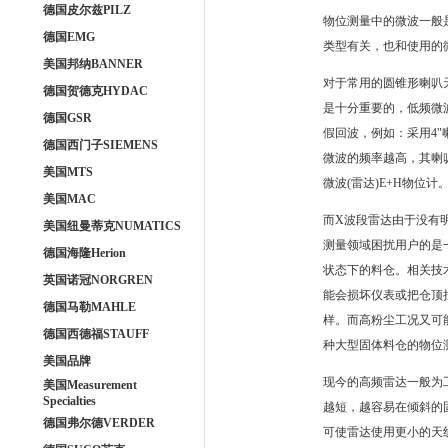
德国皮尔兹PILZ
物位测量中的微波一般
德国EMG
类型有关，也和使用的微
美国邦纳BANNER
对于常用的圆锥形喇叭
德国贺德克HYDAC
是十分重要的，低频微
德国GSR
假回波，例如：采用4"喇
德国西门子SIEMENS
微波的频率越高，其喇叭
美国MTS
微波(雷达)E+H物位计
美国MAC
而X波段雷达由于没有
美国纽曼蒂克NUMATICS
测量领域困扰用户的是一
德国海隆Herion
状态下的料仓。相关技
英国诺冠NORGREN
能会损坏仪表或把仓顶
德国马勒MAHLE
样。而高粉尘工况又可
德国西德福STAUFF
种大型固体料仓的物位
美国品牌
现今的高频雷达一般为工
美国Measurement
Specialties
越短，越容易在倾斜的
德国弗尔德VERDER
可使雷达使用更小的天