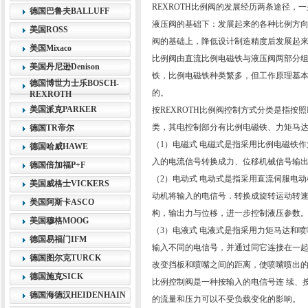
REXROTH比例阀的发展经历两条途径
德国巴鲁夫BALLUFF
液压阀的基础下：发展起来的各种比例方
美国ROSS
阀的基础上，降低设计制造精度后发展起
美国Mixaco
比例阀由直流比例电磁铁与液压阀两部分组
美国丹尼逊Denison
铁，比例电磁铁种类繁多，但工作原理基本
德国博世力士乐BOSCH-
的。
REXROTH
美国派克PARKER
按REXROTH比例阀控制方式分类是指按
类，其电控制部分有比例电磁铁、力矩马
德国TR帝尔
（1）电磁式 电磁式是指采用比例电磁铁作
德国哈威HAWE
入的电流信号转换成力、位移机械信号输
德国倍加福P+F
（2）电动式 电动式是指采用直流伺服电动
美国威格士VICKERS
动机将输入的电信号．转换成旋转运动转
美国阿斯卡ASCO
构，输出力与位移，进一步控制液压参数
美国穆格MOOG
（3）电液式 电液式是指采用力矩马达和喷
德国易福门IFM
输入不同的电信号，并通过同它连接在一
德国图尔克TURCK
改变挡板和喷嘴之间的距离，使喷嘴喷出
德国施克SICK
比例控制阀是一种按输入的电信号连 续、
德国海德汉HEIDENHAIN
的流量和压力可以不受负载变化的影响。