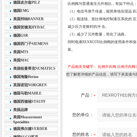
德国皮尔兹PILZ
比例阀与普通液压元件相比，有如下特点
德国EMG
（1）电信号便于传递，能简单地实现远 
美国邦纳BANNER
（2）能连续、按比例地控制液压系统的 
减少压力变换时的冲 击。
德国贺德克HYDAC
（3）减少了元件数量，简化了油路。
德国GSR
同时电液REXROTH比例阀的使用条件和
德国西门子SIEMENS
靠。
美国MTS
美国MAC
产品相关关键字：
比例方向阀
比例方向阀
美国纽曼蒂克NUMATICS
想了解更详细的产品信息，填写下表直接与
德国海隆Herion
英国诺冠NORGREN
德国马勒MAHLE
产品：
德国西德福STAUFF
美国品牌
您的单位：
美国Measurement
Specialties
德国弗尔德VERDER
您的姓名：