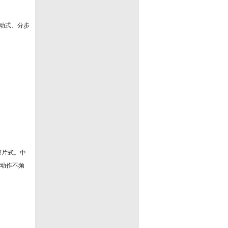
直动式、分步
膜片式。中
是动作不频