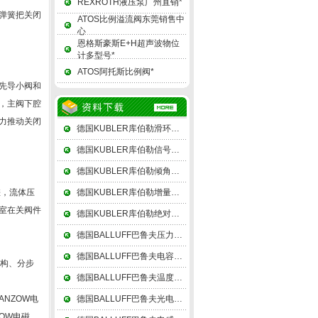
REXROTH液压泵广州直销*
弹簧把关闭
ATOS比例溢流阀东莞销售中
心
恩格斯豪斯E+H超声波物位
计多型号*
ATOS阿托斯比例阀*
先导小阀和
，主阀下腔
力推动关闭
德国KUBLER库伯勒滑环由上、下两组电刷和一个差动转接盘组成
德国KUBLER库伯勒信号转换器由基准电压源（或恒流源）组成
德国KUBLER库伯勒倾角仪精密角度测量是几何量测量的一个重要项目
差，流体压
德国KUBLER库伯勒增量式编码器在增减借助后部的判向电路和计数器来实现
室在关阀件
德国KUBLER库伯勒绝对值编码器可以在单圈编码的基础上再增加圈数的编码
德国BALLUFF巴鲁夫压力传感器其中55、60度的划分属于功能性的，俗称管圆
德国BALLUFF巴鲁夫电容式传感器利用连接传感器和电子线路的引线电缆电容
结构、分步
德国BALLUFF巴鲁夫温度传感器测温可以用辐射法和比色法
ANZOW电
德国BALLUFF巴鲁夫光电传感器在接收器一个槽的两侧组成槽形光电
ZOW电磁