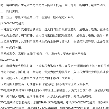
电时，电磁线圈产生电磁力把关闭件从阀座上提起，阀门打开；断电时，电磁力消失，
座上，阀门关闭。
空、负压、零压时能正常工作，但通径一般不超过25mm。
GRANZOW电磁阀
是一种直动和先导式相结合的原理，当入口与出口没有压差时，通电后，电磁力直接把
件依次向上提起，阀门打开。当入口与出口达到启动压差时，通电后，电磁力先导小阀
，上腔压力下降，从而利用压差把主阀向上推开；断电时，先导阀利用弹簧力或介质压
移动，使阀门关闭。
零压差或真空、高压时亦能可*动作，但功率较大，要求必须水平安装。
ANZOW电磁阀
电时，电磁力把先导孔打开，上腔室压力迅速下降，在关 闭件周围形成上低下高的压
闭件向上移动，阀门打开；断电时，弹簧力把先导孔关闭，入口压力通过旁通孔迅速腔
下低上高的压差，流体压力推动关闭件向下移动，关闭阀门。
体压力范围上限较高，可任意安装（需定制）但必须满足流体压差条件。
ZOW电磁阀从阀结构和材料上的不同与原理上的区别，分为六个分支小类：直动膜片
结构、先导膜片结构、直动活塞结构、分步直动活塞结构、先导活塞结构。
ZOW电磁阀按照功能分类：水用GRANZOW电磁阀、蒸汽GRANZOW电磁阀、制冷GR
GRANZOW电磁阀、燃气GRANZOW电磁阀、消防GRANZOW电磁阀、氨用GRAN