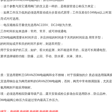
参数选择GRANZOW电磁阀的：原理和结构品种
力：这个参数与其它通用阀门的含义是一样的，是根据管道公称压力来定；
：如果工作压力低则必须选用直动或分步直动式原理；工作压差在0.04Mpa以上时
先导式均可选用。
：电压规格应尽量优先选用AC220V、DC24较为方便。
续工作时间长短来选择：常闭、常开、或可持续通电
NZOW电磁阀需要长时间开启，并且持续的时间多于关闭的时间应选 用常开型；
启的时间短或开和关的时间不多时，则选常闭型；
些用于安全保护的工况，如炉、窑火焰监测，则不能选常开的，应选可长期通电型。
境要求选择辅助功能：防爆、止回、手动、防水雾、水淋、潜水。
质：宜选用塑料王GRANZOW电磁阀和全不锈钢；对于强腐蚀的介 质必须选用隔离
宜选用铜合金为阀壳材料的GRANZOW电磁阀，否则，阀壳中常有锈屑脱落，尤其
。氨用阀则不能采用铜材。
环境：必须选用相应防爆等级产品，露天安装或粉尘多场合应选用防水，防尘品种。
ZOW电磁阀公称压力应超过管内最高工作压力。
关键字：
电磁阀
电磁阀
电磁阀
电磁阀
电磁阀