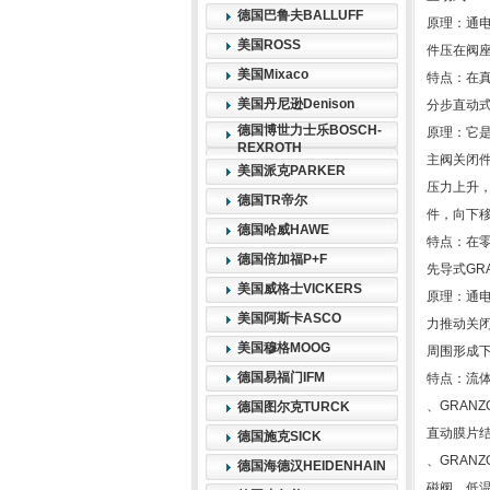
德国巴鲁夫BALLUFF
原理：通
美国ROSS
件压在阀
美国Mixaco
特点：在真
美国丹尼逊Denison
分步直动式
德国博世力士乐BOSCH-
原理：它
REXROTH
主阀关闭
美国派克PARKER
压力上升
德国TR帝尔
件，向下
德国哈威HAWE
特点：在
德国倍加福P+F
先导式GR
美国威格士VICKERS
原理：通
美国阿斯卡ASCO
力推动关
美国穆格MOOG
周围形成
德国易福门IFM
特点：流
、GRAN
德国图尔克TURCK
直动膜片
德国施克SICK
、GRAN
德国海德汉HEIDENHAIN
磁阀、低温