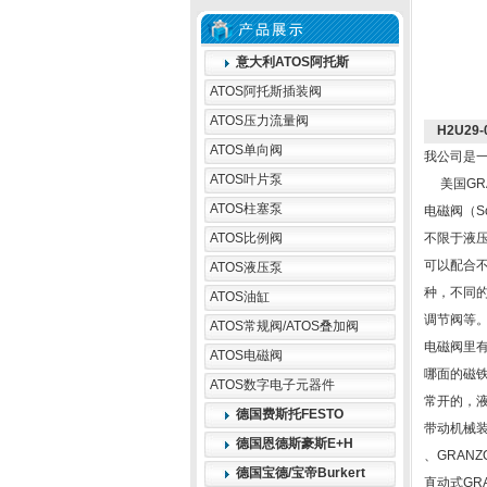
意大利ATOS阿托斯
ATOS阿托斯插装阀
ATOS压力流量阀
H2U29
ATOS单向阀
我公司是
ATOS叶片泵
美国GR
ATOS柱塞泵
电磁阀（S
ATOS比例阀
不限于液压
可以配合不
ATOS液压泵
种，不同的
ATOS油缸
调节阀等
ATOS常规阀/ATOS叠加阀
电磁阀里
ATOS电磁阀
哪面的磁
ATOS数字电子元器件
常开的，
德国费斯托FESTO
带动机械
德国恩德斯豪斯E+H
、GRAN
德国宝德/宝帝Burkert
直动式GR