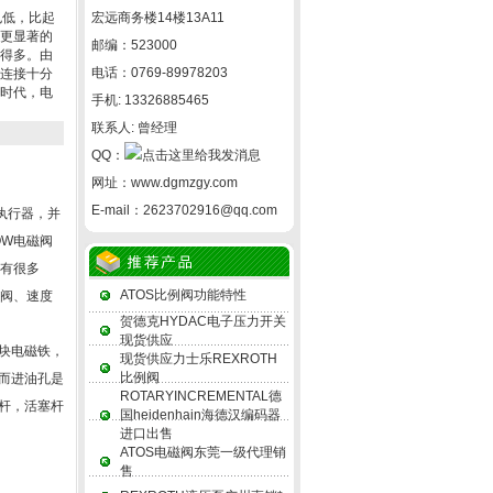
也低，比起
宏远商务楼14楼13A11
更显著的
邮编：523000
得多。由
电话：0769-89978203
连接十分
时代，电
手机: 13326885465
联系人: 曾经理
QQ：
网址：
www.dgmzgy.com
E-mail：
2623702916@qq.com
于执行器，并
OW电磁阀
阀有很多
ATOS比例阀功能特性
制阀、速度
贺德克HYDAC电子压力开关
现货供应
块电磁铁，
现货供应力士乐REXROTH
比例阀
而进油孔是
ROTARYINCREMENTAL德
杆，活塞杆
国heidenhain海德汉编码器
进口出售
ATOS电磁阀东莞一级代理销
售