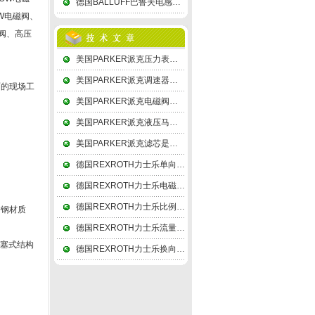
德国BALLUFF巴鲁夫电感式传感器次级绕组用差动形式连接，故称差动变压器式
OW电磁阀、
磁阀、高压
美国PARKER派克压力表内为了保持溢流孔的正常性能，需在表后面留出至少10mm
美国PARKER派克调速器的缓冲器和缓冲活塞就象一个刚体一样地运动
面的现场工
美国PARKER派克电磁阀线圈与底版间存在的电容被称为分布电容
美国PARKER派克液压马达分解为轴向分力及和垂直分力Q
美国PARKER派克滤芯是由钛粉经成形、高温烧结而成
德国REXROTH力士乐单向阀一般外壳为ABS,PE,PP,NYLON, PC
德国REXROTH力士乐电磁阀依次遵循安全性，可靠性，适用性，经济性四大原则
德国REXROTH力士乐比例放大器的设计指标要求差分输出幅度为±4V
锈钢材质
德国REXROTH力士乐流量阀采用分流集流阀－同步阀的同步控制液压系统
活塞式结构
德国REXROTH力士乐换向阀调节螺钉在两组密封组件不能同步