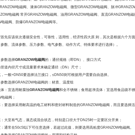
RANZOW电磁阀、液体GRANZOW电磁阀、微型GRANZOW电磁阀、脉冲GRANZ
NZOW电磁阀 常开GRANZOW电磁阀、油用GRANZOW电磁阀、直流GRANZOW电
OW电磁阀、防爆GRANZOW电磁阀等。
型首先应该依次遵循安全性，可靠性，适用性，经济性四大原 则，其次是根据六个方
道参数、流体参数、压力参数、电气参数、动作方式、特殊要求进行选择）。
：
道参数选择
GRANZOW电磁阀
的：通径规格（即DN）、接口方式
场管道内径尺寸或流量要求来确定通径（DN）尺寸；
，一般>DN50要选择法兰接口，≤DN50则可根据用户需要自由选择。
参数选择GRANZOW电磁阀的：材质、温度组
流体：宜选用耐腐蚀
GRANZOW电磁阀
和全不锈钢；食用超净流体：宜选用食品级不
OW电磁阀；
：要选择采用耐高温的电工材料和密封材料制造的GRANZOW电磁阀，而且要选择
：大至有气态，液态或混合状态，特别是口径大于DN25时一定要区分开来；
：通常在50cSt以下可任意选择，若超过此值，则要选用高粘度GRANZOW电磁阀。