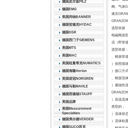
德国皮尔兹PILZ
阀、气体G
德国EMG
液压GRA
美国邦纳BANNER
GRANZ
德国贺德克HYDAC
选型依据
德国GSR
电磁阀选
德国西门子SIEMENS
况（即管
美国MTS
选型依据
美国MAC
、根据管
美国纽曼蒂克NUMATICS
）按照现
德国海隆Herion
）接口方式
、根据流体
英国诺冠NORGREN
）腐蚀性
德国马勒MAHLE
GRANZ
德国西德福STAUFF
）高温流体
美国品牌
类型的；
美国Measurement
Specialties
）流体状态
德国弗尔德VERDER
）流体粘度
德国SUCO苏克