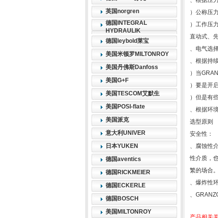
、根据压力
英国norgren
）公称压
德国INTEGRAL
）工作压力
HYDRAULIK
直动式、
德国leybold莱宝
、电气选择
美国米顿罗MILTONROY
、根据持
美国丹佛斯Danfoss
）当GRA
美国G+F
）要是开
美国TESCOM艾默生
）但是有
美国POSI-flate
、根据环
美国派克
选型原则
意大利UNIVER
安全性：
日本YUKEN
、腐蚀性介
性介质，也
德国aventics
繁的场合
德国RICKMEIER
、爆炸性
德国ECKERLE
、GRAN
德国BOSCH
美国MILTONROY
产品相关