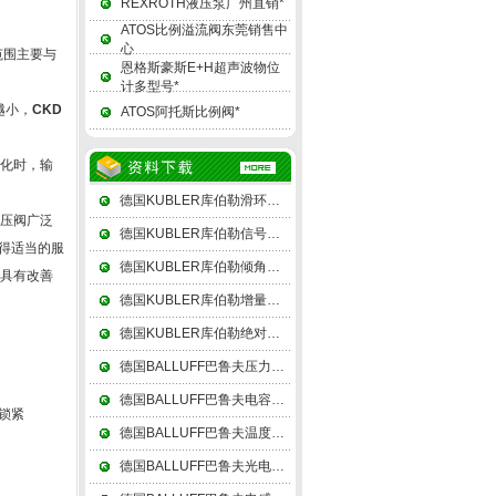
REXROTH液压泵广州直销*
ATOS比例溢流阀东莞销售中
心
范围主要与
恩格斯豪斯E+H超声波物位
计多型号*
越小，
CKD
ATOS阿托斯比例阀*
变化时，输
德国KUBLER库伯勒滑环由上、下两组电刷和一个差动转接盘组成
减压阀广泛
德国KUBLER库伯勒信号转换器由基准电压源（或恒流源）组成
得适当的服
德国KUBLER库伯勒倾角仪精密角度测量是几何量测量的一个重要项目
阀具有改善
德国KUBLER库伯勒增量式编码器在增减借助后部的判向电路和计数器来实现
德国KUBLER库伯勒绝对值编码器可以在单圈编码的基础上再增加圈数的编码
德国BALLUFF巴鲁夫压力传感器其中55、60度的划分属于功能性的，俗称管圆
德国BALLUFF巴鲁夫电容式传感器利用连接传感器和电子线路的引线电缆电容
锁紧
德国BALLUFF巴鲁夫温度传感器测温可以用辐射法和比色法
德国BALLUFF巴鲁夫光电传感器在接收器一个槽的两侧组成槽形光电