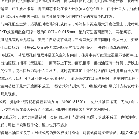
芯上或阀体孔沉割槽棱边上有毛刺或者主阀芯与阀体孔之间的间隙里卡有污物，或者因
超差，产生液压卡紧，将主阀芯卡死在最大开度(max)的位置上，由于开口大，油液
上述情况分别采取去毛刺、清洗和修复阀孔和阀芯精度的方法予以排除。
芯与阀孔配合过紧，或装配时拉毛阀孔或阀芯，将阀芯卡死在最大开度位置上，此时可
CKD减压阀配合间隙一般为0. 007～0. 015mm，配前可适当研磨阀孔，再配阀芯。
短阻尼孔或阀座孔堵塞，失去了自动调节机能，主阀弹簧力将主阀推往最大开度，变成
于出口压力。可用φ1. Omm钢丝或用压缩空气吹通阻尼孔，并进行清洗再装配。
CKD减压阀，带阻尼孔的阻尼件是压入主阀芯内的，使用中有可能因过盈量不够而冲出
与出油腔压力相等（无阻尼），而阀芯上下受力面积相等，但出油腔有一弹簧，所以主
度的位置，使出口压力等于入口压力。此时需重新加工外径稍大的阻尼件并重新压入主
KD减压阀，出厂时泄油孔是用油塞堵住的。当此油塞未拧出而使用时，使主阀芯上腔
致主阀芯处于最大开度而不减压。J型管式阀与此相同。J型板式阀如果设计安装板时未
出现此现象。
式阀，拆修时很容易将阀盖装错方向（错90°或180°），使外泄油口堵死，无法排油
象，使主阀顶在最大开度而不减压。修理时将阀盖装配方向装对即可。
CKD减压阀，顶盖方向装错时，会使输出油孔与泄油孔相通，造成不减压，也须注意
很低，即使拧紧调压手轮，压力也升不起来
压阀进出油口接反了：对板式阀为安装板设计有错，对管式阀是接管错误。J型CKD减