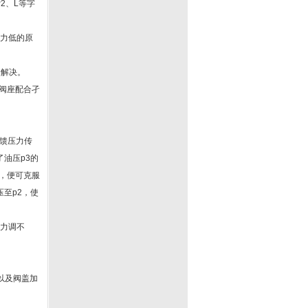
2、L等字
压力低的原
来解决。
阀座配合孑
反馈压力传
油压p3的
，便可克服
压至p2，使
压力调不
以及阀盖加