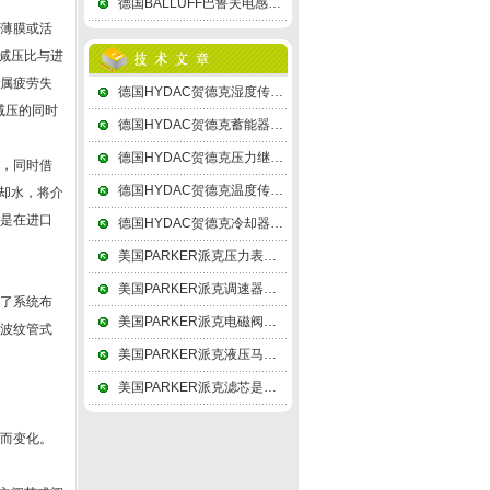
德国BALLUFF巴鲁夫电感式传感器次级绕组用差动形式连接，故称差动变压器式
的薄膜或活
减压比与进
金属疲劳失
德国HYDAC贺德克湿度传感器测温精度须足±0.3℃以上，起码是±0.5℃的
减压的同时
德国HYDAC贺德克蓄能器的隔膜体积变化量小，常用于吸收压力脉动
德国HYDAC贺德克压力继电器启闭时，有两个液压泵，高压小流量泵
低，同时借
德国HYDAC贺德克温度传感器辐射测温技术逐渐由可见光向红外线扩展
却水，将介
，是在进口
德国HYDAC贺德克冷却器由筒体上的接管进口，顺序经各折流通道
美国PARKER派克压力表内为了保持溢流孔的正常性能，需在表后面留出至少10mm
美国PARKER派克调速器的缓冲器和缓冲活塞就象一个刚体一样地运动
善了系统布
美国PARKER派克电磁阀线圈与底版间存在的电容被称为分布电容
导波纹管式
美国PARKER派克液压马达分解为轴向分力及和垂直分力Q
美国PARKER派克滤芯是由钛粉经成形、高温烧结而成
节而变化。