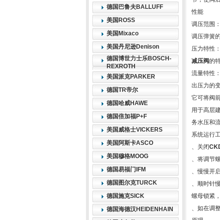
德国巴鲁夫BALLUFF
性能
美国ROSS
调压范围
美国Mixaco
调压弹簧
美国丹尼逊Denison
压力特性
德国博世力士乐BOSCH-
减压阀
的
REXROTH
流量特性
美国派克PARKER
出压力的
德国TR帝尔
它可将阀
德国哈威HAWE
用于高层
德国倍加福P+F
务水压和
美国威格士VICKERS
系统运行
美国阿斯卡ASCO
、关闭
CK
美国穆格MOOG
、将调节
德国易福门IFM
、慢慢开启
德国图尔克TURCK
、顺时针
德国施克SICK
螺母锁紧，
、如在调
德国海德汉HEIDENHAIN