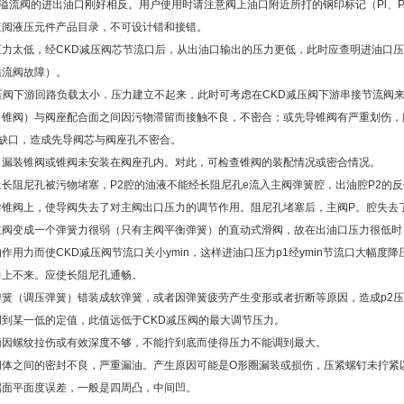
溢流阀的进出油口刚好相反。用户使用时请注意阀上油口附近所打的钢印标记（Pl、P
查阅液压元件产品目录，不可设计错和接错。
压力太低，经CKD减压阀芯节流口后，从出油口输出的压力更低，此时应查明进油口
溢流阀故障）。
压阀下游回路负载太小．压力建立不起来，此时可考虑在CKD减压阀下游串接节流阀
（锥阀）与阀座配合面之间因污物滞留而接触不良，不密合；或先导锥阀有严重划伤，
有缺口，造成先导阀芯与阀座孔不密合。
，漏装锥阀或锥阀未安装在阀座孔内。对此，可检查锥阀的装配情况或密合情况。
长阻尼孔被污物堵塞，P2腔的油液不能经长阻尼孔e流入主阀弹簧腔，出油腔P2的
导锥阀上，使导阀失去了对主阀出口压力的调节作用。阻尼孔堵塞后，主阀P。腔失去了
主阀变成一个弹簧力很弱（只有主阀平衡弹簧）的直动式滑阀，故在出油口压力很低时
作用力而使CKD减压阀节流口关小ymin，这样进油口压力p1经ymin节流口大幅度降
力上不来。应使长阻尼孔通畅。
弹簧（调压弹簧）错装成软弹簧，或者因弹簧疲劳产生变形或者折断等原因，造成p2
调到某一低的定值，此值远低于CKD减压阀的最大调节压力。
柄因螺纹拉伤或有效深度不够，不能拧到底而使得压力不能调到最大。
阀体之间的密封不良，严重漏油。产生原因可能是O形圈漏装或损伤，压紧螺钉未拧紧
端面平面度误差，一般是四周凸，中间凹。