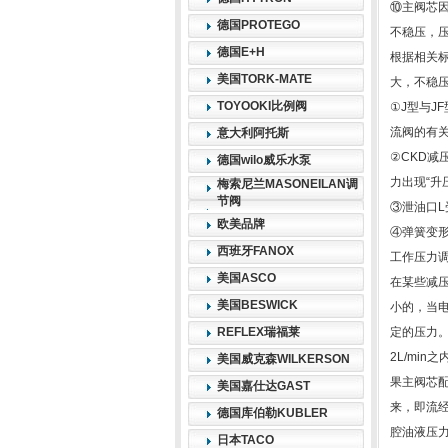
⑩主阀芯
德国PROTEGO
不稳压，
德国E+H
根据相关标
美国TORK-MATE
大，不稳
TOYOOKI比例阀
①J型与J
流阀的有
意大利阿托斯
②CKD减
德国wilo威乐水泵
力出现“升
梅索尼兰MASONEILAN调
节阀
③泄油口
欧美品牌
④弹簧变
西班牙FANOX
工作压力
美国ASCO
在某些减
美国BESWICK
小的，当
REFLEX瑞福莱
定的压力
2L/mi
美国威克森WILKERSON
果主阀芯
美国嘉仕达GAST
来，即流
德国库伯勒KUBLER
腔油液压
日本TACO