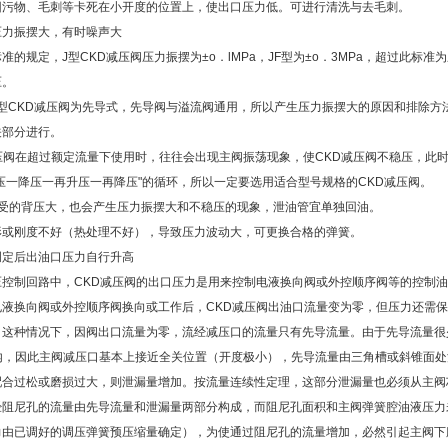
因污物、毛刺等卡死在小开度的位置上，使出口压力低。可进行清洗与去毛刺。
压力振摆大，有时噪声大
准的规定，J型CKD减压阀压力振摆为±o．lMPa，JF型为±o．3MPa，超过此标准
压。
F型CKD减压阀为先导式，先导阀与溢流阀通用，所以产生压力振摆大的原因和排除方
关部分进行。
压阀在超过额定流量下使用时，往往会出现主阀振荡现象，使CKD减压阀不稳压，此
压一降压一再升压一再降压"的循环，所以一定要选用适合型号规格的CKD减压阀。
L受的背压大，也会产生压力振摆大和不稳压的现象，泄油管宜单独回油。
形或刚度不好（热处理不好），导致压力波动大，可更换合格的弹簧。
调定后出油口压力自行升高
压控制回路中，CKD减压阀的出口压力是用来控制电液换向阀或外控顺序阀等的控制
电液换向阀或外控顺序阀换向或工作后，CKD减压阀出油口流量变为零，但压力还需
。这种情况下，因阀出口流量为零，流经减压口的流量只有先导流量。由于先导流量很
n之内，因此主阀减压口基本上接近全关位置（开度极小），先导流量由三角槽或斜锥面
配合过松或磨损过大，则泄漏量增加。按流量连续性定理，这部分泄漏量也必须从主阀
经阻尼孔的流量由先导流量和泄漏量两部分构成，而阻尼孔面积和主阀弹簧腔油液压力
力由已调好的调压弹簧预压缩量确定），为使通过阻尼孔的流量增加，必然引起主阀下