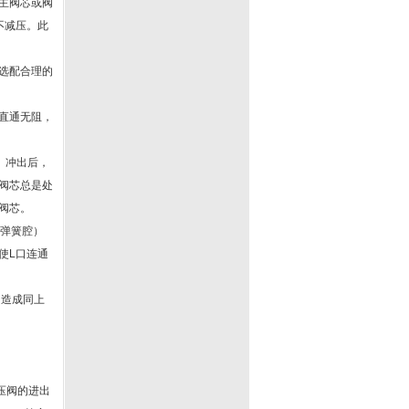
主阀芯或阀
不减压。此
选配合理的
直通无阻，
。冲出后，
阀芯总是处
阀芯。
（弹簧腔）
使L口连通
，造成同上
。
压阀的进出