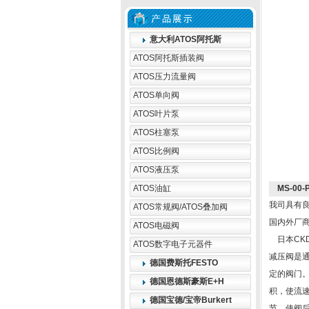
意大利ATOS阿托斯
ATOS阿托斯插装阀
ATOS压力流量阀
ATOS单向阀
ATOS叶片泵
ATOS柱塞泵
ATOS比例阀
ATOS液压泵
ATOS油缸
MS-00
我司具有
ATOS常规阀/ATOS叠加阀
国内外厂
ATOS电磁阀
日本CK
ATOS数字电子元器件
减压阀是
德国费斯托FESTO
定的阀门
德国恩德斯豪斯E+H
积，使流
德国宝德/宝帝Burkert
节，使阀