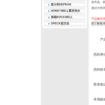
的升高。
意大利GEFRAN
损过大而
HONEYWELL霍尼韦尔
美国ROCKWELL
产品相关
SPECK思贝克
想了解更
产
您的单
您的姓
联系电
常用邮