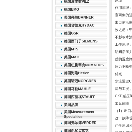
原理
德国皮尔兹PILZ
作用原理
德国EMG
塞两侧的
美国邦纳BANNER
出口侧活
德国贺德克HYDAC
效之虑；
德国GSR
不影响水
德国西门子SIEMENS
工作原理
美国MTS
助阀后压
美国MAC
质的温度
美国纽曼蒂克NUMATICS
压力不断
德国海隆Herion
优点
英国诺冠NORGREN
水流通过
局与工况
德国马勒MAHLE
CKD减压
德国西德福STAUFF
常见故障
美国品牌
（1）出
美国Measurement
Specialties
这一故障
德国弗尔德VERDER
产生原因
德国SUCO苏克