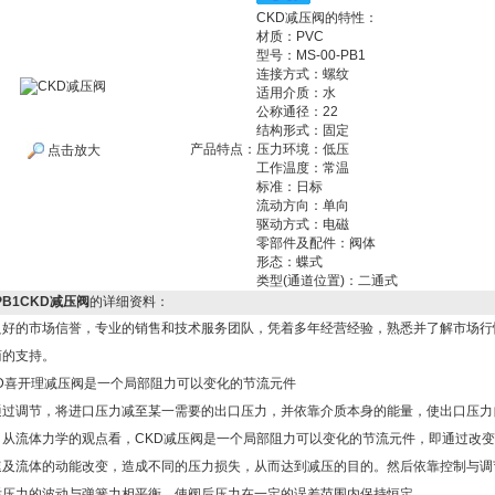
CKD减压阀的特性：
材质：PVC
型号：MS-00-PB1
连接方式：螺纹
适用介质：水
公称通径：22
结构形式：固定
产品特点：
压力环境：低压
点击放大
工作温度：常温
标准：日标
流动方向：单向
驱动方式：电磁
零部件及配件：阀体
形态：蝶式
类型(通道位置)：二通式
-PB1CKD减压阀
的详细资料：
良好的市场信誉，专业的销售和技术服务团队，凭着多年经营经验，熟悉并了解市场行
商的支持。
D喜开理减压阀是一个局部阻力可以变化的节流元件
通过调节，将进口压力减至某一需要的出口压力，并依靠介质本身的能量，使出口压力
。从流体力学的观点看，CKD减压阀是一个局部阻力可以变化的节流元件，即通过改
速及流体的动能改变，造成不同的压力损失，从而达到减压的目的。然后依靠控制与调
后压力的波动与弹簧力相平衡，使阀后压力在一定的误差范围内保持恒定。