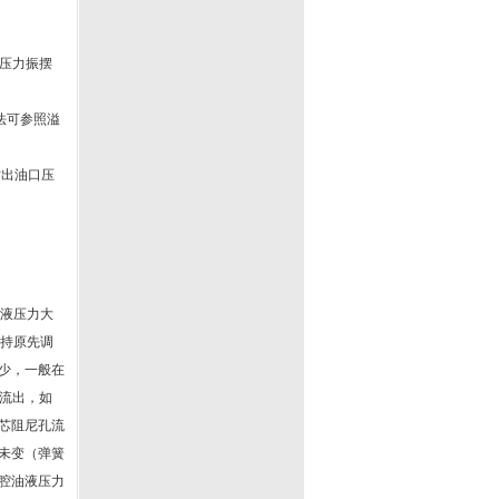
为压力振摆
法可参照溢
时出油口压
油液压力大
保持原先调
少，一般在
处流出，如
芯阻尼孔流
未变（弹簧
腔油液压力