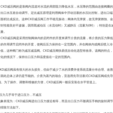
：CKD减压阀的是靠阀内流道对水流的局部阻力降低水压，水压降的范围由连接阀瓣
进出口水压差自动调节。定比减压原理是利用阀体中浮动活塞的水压比控制，进出口端
塞面积比成反比。这种CKD减压阀工作平稳无振动；阀体内无弹簧，故无弹簧锈蚀、
密封性能良好不渗漏，因而既减动压（水流动时）又减静压（流量为0时）；特别是在
流量。
：CKD减压阀是采用控制阀体内的启闭件的开度来调节介质的流量，将介质的压力降
力的作用调节启闭件的开度，使阀后压力保持在一定范围内，并在阀体内或阀后喷入冷
降低，这种阀门称为减压减温阀。CKD减压阀快易优自动化选型有收录。该阀的特点
变化的情况下，保持出口压力和温度值在一定的范围内。
CKD减压阀虽有很大的水头损失，但由于减少了水的浪费并使系统流量分布合理、改
，因此总体上讲仍是节能的。介质为蒸汽的场合，宜选用先导活塞式CKD减压阀或先
阀。为了操作、调整和维修的方便，CKD减压阀一般应安装在水平管道上。
口压力几乎等于进口压力，不减压
现象表现为：CKD减压阀进出口压力接近相等，而且出口压力不随调压手柄的旋转调
和排除方法如下。