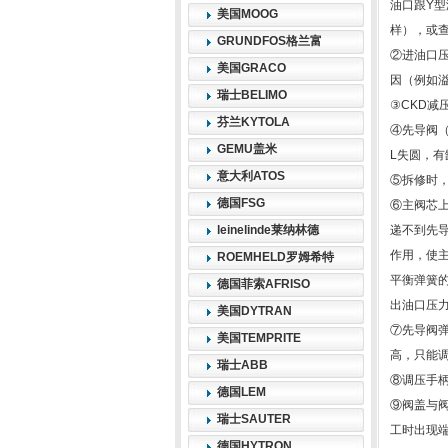
油口跟Y型
美国MOOG
样），或
GRUNDFOS格兰富
②进油口
美国GRACO
因（例如
瑞士BELIMO
③CKD减
芬兰KYTOLA
④先导阀
GEMU盖米
L失圆，
意大利ATOS
⑤拆修时
德国FSG
⑥主阀芯上
leinelinde莱纳林德
递不到先
作用，使
ROEMHELD罗姆希特
平衡弹簧的
德国菲索AFRISO
出油口压
美国DYTRAN
⑦先导阀
美国TEMPRITE
高，只能
瑞士ABB
⑧调压手
德国LEM
⑨阀盖与
瑞士SAUTER
工时出现
德国HYTRON