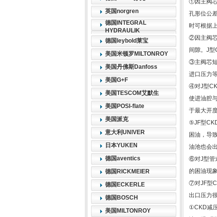
①因主阀
英国norgren
孔形位公差
德国INTEGRAL
时可根据
HYDRAULIK
②因主阀
德国leybold莱宝
间隙。J型
美国米顿罗MILTONROY
③主阀芯
美国丹佛斯Danfoss
进口压力等
美国G+F
④对J型
美国TESCOM艾默生
使进油腔
美国POSI-flate
于最大开
美国派克
⑤JF型C
意大利UNIVER
困油，导
日本YUKEN
油池也会
德国aventics
⑥对J型管
的困油现
德国RICKMEIER
⑦对JF型
德国ECKERLE
出口压力
德国BOSCH
①CKD减
美国MILTONROY