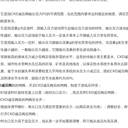
：它是指CKD减压阀输出压力P2的可调范围，在此范围内要求达到规定的精度。调压
的刚度有关。
：它是指流量g为定值时，因输入压力波动而引起输出压力波动的特性。输出压力波动
特性越好。输出压力必须低于输入压力—定值才基本上不随输入压力变化而变化。
：它是指输入压力—定时，输出压力随输出流量g的变化而变化的持性。当流量g发生
变化越小越好。一般输出压力越低，它随输出流量的变化波动就越小。
前管路较高的液体压力减少至阀后管路所需的水平。这里的传输介质主要是水。CKD
建筑、城市给水管网水压过高的区域、矿井及其他场合，以保证给水系统中各用水点获
流量。鉴于水的漏失率和浪费程度几乎同给水系统的水压大小成正比，因此CKD减压
工况和潜在节水作用，据统计其节水效果约为30%。
D减压阀
前的闸阀，开启CKD减压阀后的闸阀，制造下游低压环境；
螺钉按逆时针旋转至最上位置（相对出口压力），然后关闭CKD减压阀后闸阀；
CKD减压阀前的闸阀至全开；
慢慢旋转调节螺钉，将出口压力调至所需要的压力（以阀后表压为准）；调整好后，将
打开CKD减压阀后闸阀；
整时出口压力高于设定压力，须从第一步开始重新调整，即只能从低压向高压调。