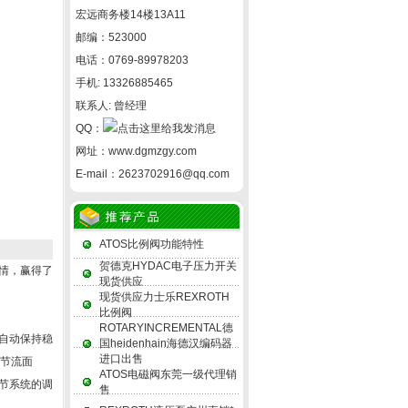
宏远商务楼14楼13A11
邮编：523000
电话：0769-89978203
手机: 13326885465
联系人: 曾经理
QQ：
网址：
www.dgmzgy.com
E-mail：
2623702916@qq.com
ATOS比例阀功能特性
贺德克HYDAC电子压力开关
情，赢得了
现货供应
现货供应力士乐REXROTH
比例阀
ROTARYINCREMENTAL德
自动保持稳
国heidenhain海德汉编码器
进口出售
变节流面
ATOS电磁阀东莞一级代理销
节系统的调
售