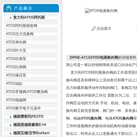
意大利ATOS阿托斯
ATOS阿托斯插装阀
点击放大
ATOS压力流量阀
ATOS单向阀
ATOS叶片泵
DPHE-4713ATOS电液换向阀
的详细资料
ATOS柱塞泵
我公司是一家以经销销售欧美进口自动化产
ATOS比例阀
意大利ATOS阿托斯换向阀的工作原理是
ATOS液压泵
换向阀是具有两种以上流动形式和两个以上
ATOS油缸
压力卸载和顺序动作控制的阀门。靠阀芯与
ATOS常规阀/ATOS叠加阀
芯在阀体内停留的工作位 置数分为二位、三
ATOS电磁阀
作阀芯运动的方式有 手动、机动、电动、
ATOS数字电子元器件
换向阀又称克里斯阀，阀门的一种，具有多
德国费斯托FESTO
阀、电磁
ATOS换向阀
、电液
ATOS换向阀
等
德国恩德斯豪斯E+H
工作时借着阀外的驱动传动机构转动驱动轴
德国宝德/宝帝Burkert
部出口，时而从右入口变换通向下部出口，