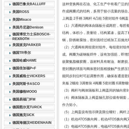
德国巴鲁夫BALLUFF
这种变换阀在石油、化工生产中有着广泛的
作成阀瓣式的结构，多用于较小流量的场合
美国ROSS
上阀盖 2手柄 3阀杆 4凸轮 5密封组件 6阀盖
美国Mixaco
（1）六通阀的阀体由隔板分成两腔，每腔
美国丹尼逊Denison
结构，体积小，质量轻，结构紧凑，提高了
德国博世力士乐BOSCH-
REXROTH
钢，防锈耐腐蚀，密封面经过精加工后抛光研磨
美国派克PARKER
（2）六通阀有两组密封组件。每组密封组
德国TR帝尔
成。阀瓣为碳钢板焊件，设有加强筋，即增
德国哈威HAWE
嵌聚氨脂橡胶圈，该材料具有耐油、耐磨损
德国倍加福P+F
密封圈的球面与阀体密封面相接触产生挤压
美国威格士VICKERS
能同步到位时可起调整作用，确保各通道密
夹板 2螺栓 3调整块 4阀瓣 5密封圈 6调整
美国阿斯卡ASCO
（3）阀杆与阀体隔板和上阀盖间的轴向密
美国穆格MOOG
（4）阀体隔板及上阀盖轴孔部位镶有铜套
德国易福门IFM
作力矩小。
德国图尔克TURCK
（5）上阀盖设有指示牌及限位螺钉，阀杆
德国施克SICK
（1）机动ATOS换向阀，机动ATOS换向
德国海德汉HEIDENHAIN
（2）电磁ATOS换向阀，电磁ATOS换