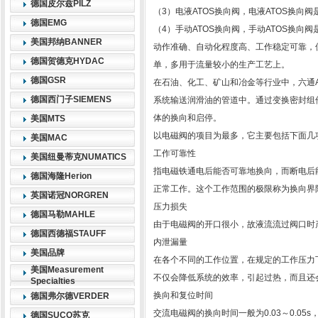
德国皮尔兹PILZ
（3）电液ATOS换向阀，电液ATOS换向阀
德国EMG
（4）手动ATOS换向阀，手动ATOS换
美国邦纳BANNER
动作准确、自动化程度高、工作稳定可靠，
德国贺德克HYDAC
单，多用于流量较小的生产工艺上。
德国GSR
在石油、化工、矿山和冶金等行业中，六通
德国西门子SIEMENS
系统输送润滑油的管道中。通过变换密封组
体的换向和启停。
美国MTS
以电磁阀的项目为最多，它主要包括下面几
美国MAC
工作可靠性
美国纽曼蒂克NUMATICS
指电磁铁通电后能否可靠地换向，而断电后
德国海隆Herion
正常工作。这个工作范围的极限称为换向界
英国诺冠NORGREN
压力损失
德国马勒MAHLE
由于电磁阀的开口很小，故液流流过阀口时
德国西德福STAUFF
内泄漏量
美国品牌
在各个不同的工作位置，在规定的工作压力
美国Measurement
不仅会降低系统的效率，引起过热，而且还
Specialties
换向和复位时间
德国弗尔德VERDER
交流电磁阀的换向时间一般为0.03～0.05s
德国SUCO苏克