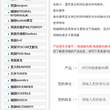
击较小。通常复位时间比换向时间稍长。
英国norgren
换向频率
德国INTEGRAL
HYDRAULIK
换向频率是在单位时间内阀所允许的换向次数
德国leybold莱宝
使用寿命
美国米顿罗MILTONROY
电磁阀的使用寿命主要取决于电磁铁。湿式
美国丹佛斯Danfoss
滑阀的液压卡紧现象
美国G+F
产品相关关键字：
电液换向阀
电液换向阀
美国TESCOM艾默生
想了解更详细的产品信息，填写下表直接与
美国POSI-flate
美国派克
意大利UNIVER
产品：
日本YUKEN
德国aventics
您的单位：
德国RICKMEIER
德国ECKERLE
您的姓名：
德国BOSCH
美国MILTONROY