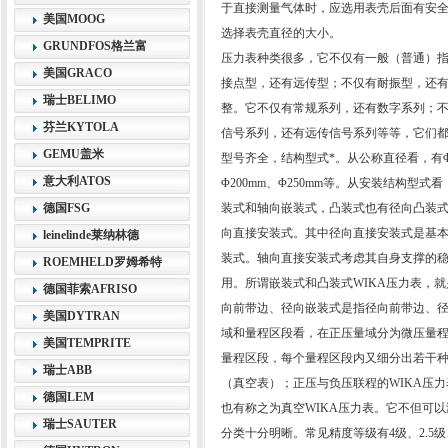
于直接测量气体时，应选用表壳后面有安全
美国MOOG
选择表壳直径的大小。
GRUNDFOS格兰富
压力表种类很多，它不仅有一般（普通）
美国GRACO
接点型，还有远传型；不仅有耐振型，还有
瑞士BELIMO
整。它不仅有常规系列，还有数字系列；
芬兰KYTOLA
信号系列，还有远传信号系列等等，它们都
GEMU盖米
型号齐全，结构型式*。从公称直径看，有Φ40m
意大利ATOS
Φ200mm、Φ250mm等。从安装结构
德国FSG
装式和轴向嵌装式，凸装式也有径向凸装
向直接安装式。其中径向直接安装式是基
leinelinde莱纳林德
装式。轴向直接安装式考虑其自身支撑的稳定
ROEMHELD罗姆希特
用。所谓嵌装式和凸装式WIKA压力表，
德国菲索AFRISO
向前带边、径向嵌装式是指径向前带边、径
美国DYTRAN
域和量程区段看，在正压量域分为微压量
美国TEMPRITE
量程区段，每个量程区段内又细分出若干种
瑞士ABB
（真空表）；正压与负压联程的WIKA压
德国LEM
也有称之为真空WIKA压力表。它不但可
瑞士SAUTER
分类十分明晰。常见精度等级有4级、2.5级、1.