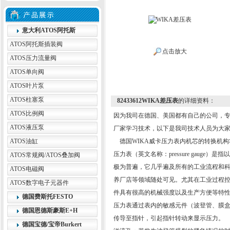
意大利ATOS阿托斯
ATOS阿托斯插装阀
点击放大
ATOS压力流量阀
ATOS单向阀
ATOS叶片泵
ATOS柱塞泵
82433612WIKA差压表
的详细资料：
ATOS比例阀
因为我司在德国、美国都有自己的公司，
ATOS液压泵
厂家学习技术，以下是我司技术人员为大
ATOS油缸
德国WIKA威卡压力表内机芯的转换机构
压力表（英文名称：pressure gaug
ATOS常规阀/ATOS叠加阀
极为普遍，它几乎遍及所有的工业流程和
ATOS电磁阀
养厂店等领域随处可见。尤其在工业过程控
ATOS数字电子元器件
件具有很高的机械强度以及生产方便等特性
德国费斯托FESTO
压力表通过表内的敏感元件（波登管、膜
德国恩德斯豪斯E+H
传导至指针，引起指针转动来显示压力。
德国宝德/宝帝Burkert