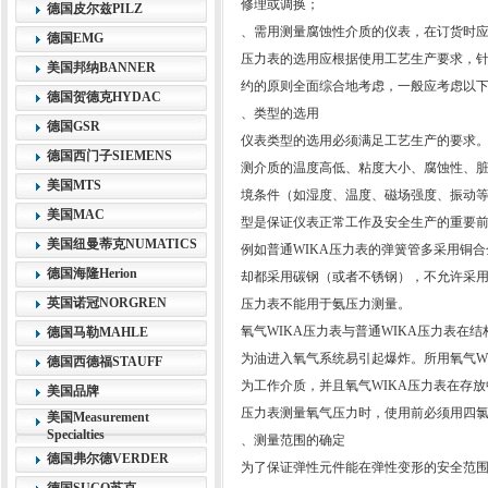
修理或调换；
德国皮尔兹PILZ
、需用测量腐蚀性介质的仪表，在订货时
德国EMG
压力表的选用应根据使用工艺生产要求，
美国邦纳BANNER
约的原则全面综合地考虑，一般应考虑以
德国贺德克HYDAC
、类型的选用
德国GSR
仪表类型的选用必须满足工艺生产的要求
德国西门子SIEMENS
测介质的温度高低、粘度大小、腐蚀性、
美国MTS
境条件（如湿度、温度、磁场强度、振动
美国MAC
型是保证仪表正常工作及安全生产的重要
美国纽曼蒂克NUMATICS
例如普通WIKA压力表的弹簧管多采用铜
德国海隆Herion
却都采用碳钢（或者不锈钢），不允许采用
英国诺冠NORGREN
压力表不能用于氨压力测量。
氧气WIKA压力表与普通WIKA压力表在
德国马勒MAHLE
为油进入氧气系统易引起爆炸。所用氧气W
德国西德福STAUFF
为工作介质，并且氧气WIKA压力表在存
美国品牌
压力表测量氧气压力时，使用前必须用四
美国Measurement
Specialties
、测量范围的确定
德国弗尔德VERDER
为了保证弹性元件能在弹性变形的安全范围