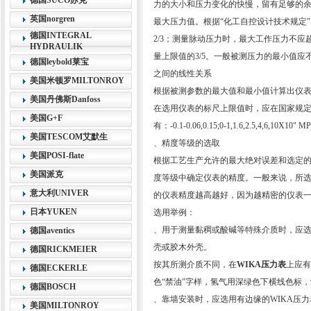
德国SUCO苏克
力的大小和压力变化的快慢，留有足够的余
英国norgren
最大压力值。根据“化工自控设计技术规定
德国INTEGRAL
2/3；测量脉动压力时，最大工作压力不应
HYDRAULIK
量上限值的3/5。一般被测压力的最小值应
德国leybold莱宝
之间的线性关系
美国米顿罗MILTONROY
根据被测参数的最大值和最小值计算出仪
美国丹佛斯Danfoss
在选用仪表的标尺上限值时，应在国家规
美国G+F
有：-0.1-0.06,0.15;0-1,1.6,2.5,4,
美国TESCOM艾默生
、精度等级的选取
美国POSI-flate
根据工艺生产允许的最大绝对误差和选定
美国派克
度等级中确定仪表的精度。一般来说，所
意大利UNIVER
的仪表精度越高越好，因为越精密的仪表
日本YUKEN
选用举例：
、用于测量黏稠或酸碱等特殊介质时，应选
德国aventics
壳或胶木外壳。
德国RICKMEIER
按其所测介质不同，在
WIKA压力表
上应有
德国ECKERLE
色“禁油"字样，氢气用深绿色下横线色标
德国BOSCH
、靠墙安装时，应选用有边缘的WIKA压
美国MILTONROY