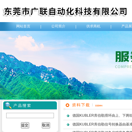
网站首页
公司简介
供求商机
产品展
|
|
|
德国KUBLER库伯勒滑环由上、下
德国KUBLER库伯勒信号转换器由