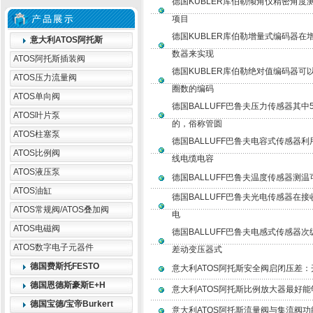
德国KUBLER库伯勒倾角仪精密角
项目
德国KUBLER库伯勒增量式编码器
意大利ATOS阿托斯
数器来实现
ATOS阿托斯插装阀
德国KUBLER库伯勒绝对值编码器
ATOS压力流量阀
圈数的编码
ATOS单向阀
德国BALLUFF巴鲁夫压力传感器其中
ATOS叶片泵
的，俗称管圆
ATOS柱塞泵
德国BALLUFF巴鲁夫电容式传感器
ATOS比例阀
线电缆电容
ATOS液压泵
德国BALLUFF巴鲁夫温度传感器测
ATOS油缸
德国BALLUFF巴鲁夫光电传感器在
ATOS常规阀/ATOS叠加阀
电
ATOS电磁阀
德国BALLUFF巴鲁夫电感式传感器
ATOS数字电子元器件
差动变压器式
德国费斯托FESTO
意大利ATOS阿托斯安全阀启闭压差
德国恩德斯豪斯E+H
意大利ATOS阿托斯比例放大器最好
德国宝德/宝帝Burkert
意大利ATOS阿托斯流量阀与集流阀