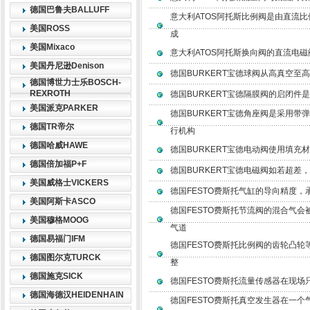
德国巴鲁夫BALLUFF
意大利ATOS阿托斯比例阀是由直流
美国ROSS
成
美国Mixaco
意大利ATOS阿托斯换向阀的直流电磁阀
美国丹尼逊Denison
德国BURKERT宝德球阀从高真空至
德国博世力士乐BOSCH-
REXROTH
德国BURKERT宝德隔膜阀的启闭件
美国派克PARKER
德国BURKERT宝德角座阀是采用带
德国TR帝尔
行机构
德国哈威HAWE
德国BURKERT宝德电动阀使用填充
德国倍加福P+F
德国BURKERT宝德电磁阀如若超差
美国威格士VICKERS
德国FESTO费斯托气缸的导向精度
美国阿斯卡ASCO
德国FESTO费斯托节流阀的混合气
美国穆格MOOG
气道
德国易福门IFM
德国FESTO费斯托比例阀的齿轮凸
德国图尔克TURCK
整
德国施克SICK
德国FESTO费斯托流量传感器在现场
德国海德汉HEIDENHAIN
德国FESTO费斯托真空发生器在一