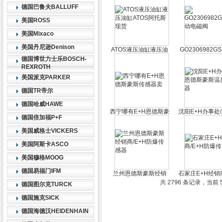
德国巴鲁夫BALLUFF
美国ROSS
美国Mixaco
美国丹尼逊Denison
ATOS液压油缸液压油
GO2306982G
缸ATOS阿托斯现货
电磁阀
德国博世力士乐BOSCH-
REXROTH
美国派克PARKER
德国TR帝尔
德国哈威HAWE
西宁哪有E+H恩德斯豪
沈阳E+H办事处
德国倍加福P+F
斯传感器卖
豪斯温度传
美国威格士VICKERS
美国阿斯卡ASCO
美国穆格MOOG
德国易福门IFM
兰州恩德斯豪斯经销
石家庄E+H经销商
商/E+H防爆传感器
防爆传感
共 2796 条记录，当前 50
德国图尔克TURCK
德国施克SICK
德国海德汉HEIDENHAIN