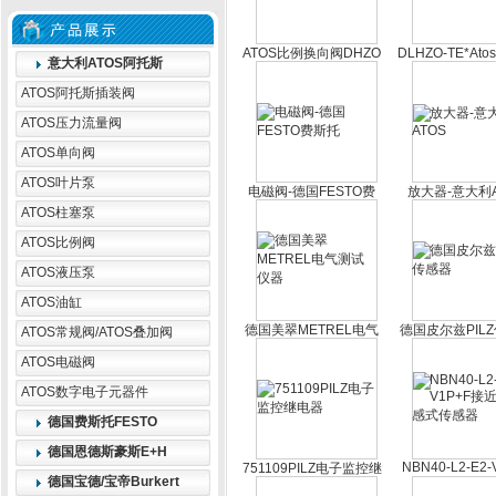
ATOS比例换向阀DHZO
DLHZO-TE*At
意大利ATOS阿托斯
系列*
例阀
ATOS阿托斯插装阀
ATOS压力流量阀
ATOS单向阀
ATOS叶片泵
电磁阀-德国FESTO费
放大器-意大利A
斯托
ATOS柱塞泵
ATOS比例阀
ATOS液压泵
ATOS油缸
德国美翠METREL电气
德国皮尔兹PIL
ATOS常规阀/ATOS叠加阀
测试仪器
ATOS电磁阀
ATOS数字电子元器件
德国费斯托FESTO
德国恩德斯豪斯E+H
NBN40-L2-E2-
751109PILZ电子监控继
德国宝德/宝帝Burkert
接近式电感式
电器