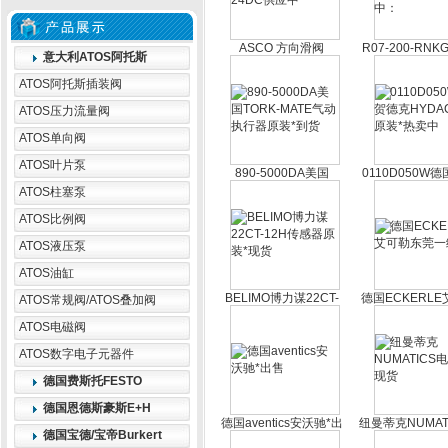
ASCO 方向滑阀
R07-200-RNK
意大利ATOS阿托斯
EF8551A001MS 24DC
调压阀R07-200
供应中
优惠供应中
ATOS阿托斯插装阀
ATOS压力流量阀
ATOS单向阀
ATOS叶片泵
890-5000DA美国
0110D050W
TORK-MATE气动执行
克HYDAC滤芯
ATOS柱塞泵
器原装*到货
卖中
ATOS比例阀
ATOS液压泵
ATOS油缸
BELIMO博力谋22CT-
德国ECKERL
ATOS常规阀/ATOS叠加阀
12H传感器原装*现货
东莞一级代
ATOS电磁阀
ATOS数字电子元器件
德国费斯托FESTO
德国恩德斯豪斯E+H
德国aventics安沃驰*出
纽曼蒂克NUMAT
德国宝德/宝帝Burkert
售
磁阀现货