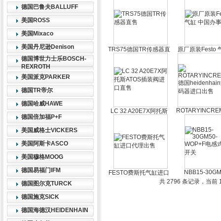
德国巴鲁夫BALLUFF
美国ROSS
美国Mixaco
美国丹尼逊Denison
TRS75德国TR传感器直
原厂原装Festo 
售
国办事处
德国博世力士乐BOSCH-
REXROTH
美国派克PARKER
德国TR帝尔
德国哈威HAWE
ROTARYINCRE
LC 32 A20E7X阿托斯
德国倍加福P+F
德国heidenha
ATOS插装阀进口直售
编码器进口
美国威格士VICKERS
美国阿斯卡ASCO
美国穆格MOOG
德国易福门IFM
NBB15-30GM
FESTO费斯托气缸进口
WOP+F电感式
代理出售
共 2796 条记录，当前 15
德国图尔克TURCK
德国施克SICK
德国海德汉HEIDENHAIN