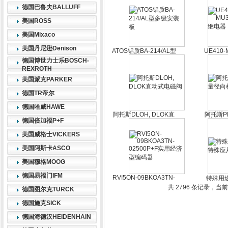
德国巴鲁夫BALLUFF
美国ROSS
美国Mixaco
美国丹尼逊Denison
ATOS铝质BA-214/AL型
UE410-
多级安装板
德国博世力士乐BOSCH-
REXROTH
美国派克PARKER
德国TR帝尔
德国哈威HAWE
阿托斯DLOH, DLOK直
阿托斯P
德国倍加福P+F
动式电磁阀
美国威格士VICKERS
美国阿斯卡ASCO
美国穆格MOOG
德国易福门IFM
RVI5ON-09BKOA3TN-
特殊用途
02500P+F实用经济型
应
共 2796 条记录，当前 
德国图尔克TURCK
编码器
德国施克SICK
德国海德汉HEIDENHAIN