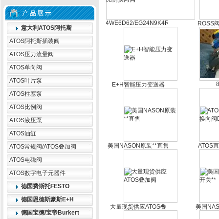
4WE6D62/EG24N9K4REXROTH
ROSS
意大利ATOS阿托斯
比例换向阀
华
ATOS阿托斯插装阀
ATOS压力流量阀
ATOS单向阀
ATOS叶片泵
E+H智能压力变送器
AD1SA
ATOS柱塞泵
科氏
8
ATOS比例阀
ATOS液压泵
ATOS油缸
美国NASON原装**直售
ATOS
ATOS常规阀/ATOS叠加阀
ATOS电磁阀
ATOS数字电子元器件
德国费斯托FESTO
德国恩德斯豪斯E+H
大量现货供应ATOS叠
美国NA
德国宝德/宝帝Burkert
加阀